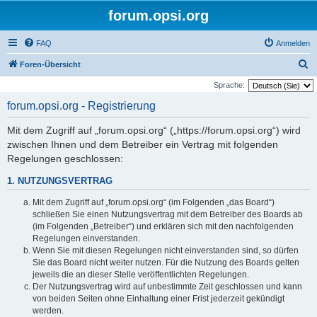
forum.opsi.org
FAQ
Anmelden
S
Foren-Übersicht
u
Sprache:
c
forum.opsi.org - Registrierung
h
Mit dem Zugriff auf „forum.opsi.org“ („https://forum.opsi.org“) wird
e
zwischen Ihnen und dem Betreiber ein Vertrag mit folgenden
Regelungen geschlossen:
1. NUTZUNGSVERTRAG
Mit dem Zugriff auf „forum.opsi.org“ (im Folgenden „das Board“)
schließen Sie einen Nutzungsvertrag mit dem Betreiber des Boards ab
(im Folgenden „Betreiber“) und erklären sich mit den nachfolgenden
Regelungen einverstanden.
Wenn Sie mit diesen Regelungen nicht einverstanden sind, so dürfen
Sie das Board nicht weiter nutzen. Für die Nutzung des Boards gelten
jeweils die an dieser Stelle veröffentlichten Regelungen.
Der Nutzungsvertrag wird auf unbestimmte Zeit geschlossen und kann
von beiden Seiten ohne Einhaltung einer Frist jederzeit gekündigt
werden.