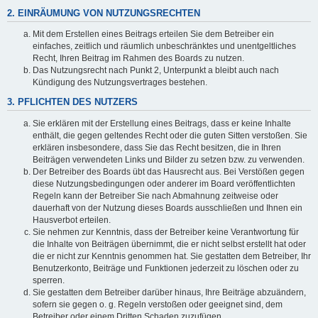
2. EINRÄUMUNG VON NUTZUNGSRECHTEN
Mit dem Erstellen eines Beitrags erteilen Sie dem Betreiber ein
einfaches, zeitlich und räumlich unbeschränktes und unentgeltliches
Recht, Ihren Beitrag im Rahmen des Boards zu nutzen.
Das Nutzungsrecht nach Punkt 2, Unterpunkt a bleibt auch nach
Kündigung des Nutzungsvertrages bestehen.
3. PFLICHTEN DES NUTZERS
Sie erklären mit der Erstellung eines Beitrags, dass er keine Inhalte
enthält, die gegen geltendes Recht oder die guten Sitten verstoßen. Sie
erklären insbesondere, dass Sie das Recht besitzen, die in Ihren
Beiträgen verwendeten Links und Bilder zu setzen bzw. zu verwenden.
Der Betreiber des Boards übt das Hausrecht aus. Bei Verstößen gegen
diese Nutzungsbedingungen oder anderer im Board veröffentlichten
Regeln kann der Betreiber Sie nach Abmahnung zeitweise oder
dauerhaft von der Nutzung dieses Boards ausschließen und Ihnen ein
Hausverbot erteilen.
Sie nehmen zur Kenntnis, dass der Betreiber keine Verantwortung für
die Inhalte von Beiträgen übernimmt, die er nicht selbst erstellt hat oder
die er nicht zur Kenntnis genommen hat. Sie gestatten dem Betreiber, Ihr
Benutzerkonto, Beiträge und Funktionen jederzeit zu löschen oder zu
sperren.
Sie gestatten dem Betreiber darüber hinaus, Ihre Beiträge abzuändern,
sofern sie gegen o. g. Regeln verstoßen oder geeignet sind, dem
Betreiber oder einem Dritten Schaden zuzufügen.