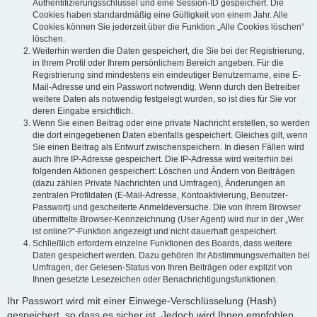
Authentifizierungsschlüssel und eine Session-ID gespeichert. Die
Cookies haben standardmäßig eine Gültigkeit von einem Jahr. Alle
Cookies können Sie jederzeit über die Funktion „Alle Cookies löschen“
löschen.
Weiterhin werden die Daten gespeichert, die Sie bei der Registrierung,
in Ihrem Profil oder Ihrem persönlichem Bereich angeben. Für die
Registrierung sind mindestens ein eindeutiger Benutzername, eine E-
Mail-Adresse und ein Passwort notwendig. Wenn durch den Betreiber
weitere Daten als notwendig festgelegt wurden, so ist dies für Sie vor
deren Eingabe ersichtlich.
Wenn Sie einen Beitrag oder eine private Nachricht erstellen, so werden
die dort eingegebenen Daten ebenfalls gespeichert. Gleiches gilt, wenn
Sie einen Beitrag als Entwurf zwischenspeichern. In diesen Fällen wird
auch Ihre IP-Adresse gespeichert. Die IP-Adresse wird weiterhin bei
folgenden Aktionen gespeichert: Löschen und Ändern von Beiträgen
(dazu zählen Private Nachrichten und Umfragen), Änderungen an
zentralen Profildaten (E-Mail-Adresse, Kontoaktivierung, Benutzer-
Passwort) und gescheiterte Anmeldeversuche. Die von Ihrem Browser
übermittelte Browser-Kennzeichnung (User Agent) wird nur in der „Wer
ist online?“-Funktion angezeigt und nicht dauerhaft gespeichert.
Schließlich erfordern einzelne Funktionen des Boards, dass weitere
Daten gespeichert werden. Dazu gehören Ihr Abstimmungsverhalten bei
Umfragen, der Gelesen-Status von Ihren Beiträgen oder explizit von
Ihnen gesetzte Lesezeichen oder Benachrichtigungsfunktionen.
Ihr Passwort wird mit einer Einwege-Verschlüsselung (Hash)
gespeichert, so dass es sicher ist. Jedoch wird Ihnen empfohlen,