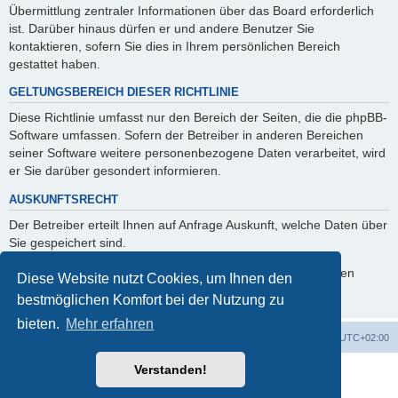
Übermittlung zentraler Informationen über das Board erforderlich
ist. Darüber hinaus dürfen er und andere Benutzer Sie
kontaktieren, sofern Sie dies in Ihrem persönlichen Bereich
gestattet haben.
GELTUNGSBEREICH DIESER RICHTLINIE
Diese Richtlinie umfasst nur den Bereich der Seiten, die die phpBB-
Software umfassen. Sofern der Betreiber in anderen Bereichen
seiner Software weitere personenbezogene Daten verarbeitet, wird
er Sie darüber gesondert informieren.
AUSKUNFTSRECHT
Der Betreiber erteilt Ihnen auf Anfrage Auskunft, welche Daten über
Sie gespeichert sind.
Sie können jederzeit die Löschung bzw. Sperrung Ihrer Daten
Diese Website nutzt Cookies, um Ihnen den
verlangen. Kontaktieren Sie hierzu bitte den Betreiber.
bestmöglichen Komfort bei der Nutzung zu
bieten.
Mehr erfahren
Foren-Übersicht
Alle Cookies löschen
Alle Zeiten sind
UTC+02:00
Verstanden!
Powered by
phpBB
® Forum Software © phpBB Limited
Deutsche Übersetzung durch
phpBB.de