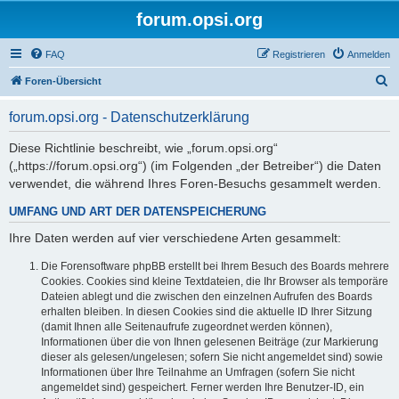
forum.opsi.org
FAQ
Registrieren
Anmelden
S
Foren-Übersicht
u
forum.opsi.org - Datenschutzerklärung
c
h
Diese Richtlinie beschreibt, wie „forum.opsi.org“
(„https://forum.opsi.org“) (im Folgenden „der Betreiber“) die Daten
e
verwendet, die während Ihres Foren-Besuchs gesammelt werden.
UMFANG UND ART DER DATENSPEICHERUNG
Ihre Daten werden auf vier verschiedene Arten gesammelt:
Die Forensoftware phpBB erstellt bei Ihrem Besuch des Boards mehrere
Cookies. Cookies sind kleine Textdateien, die Ihr Browser als temporäre
Dateien ablegt und die zwischen den einzelnen Aufrufen des Boards
erhalten bleiben. In diesen Cookies sind die aktuelle ID Ihrer Sitzung
(damit Ihnen alle Seitenaufrufe zugeordnet werden können),
Informationen über die von Ihnen gelesenen Beiträge (zur Markierung
dieser als gelesen/ungelesen; sofern Sie nicht angemeldet sind) sowie
Informationen über Ihre Teilnahme an Umfragen (sofern Sie nicht
angemeldet sind) gespeichert. Ferner werden Ihre Benutzer-ID, ein