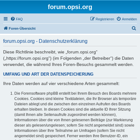
forum.opsi.org
FAQ
Registrieren
Anmelden
S
Foren-Übersicht
u
forum.opsi.org - Datenschutzerklärung
c
h
Diese Richtlinie beschreibt, wie „forum.opsi.org“
(„https://forum.opsi.org“) (im Folgenden „der Betreiber“) die Daten
e
verwendet, die während Ihres Foren-Besuchs gesammelt werden.
UMFANG UND ART DER DATENSPEICHERUNG
Ihre Daten werden auf vier verschiedene Arten gesammelt:
Die Forensoftware phpBB erstellt bei Ihrem Besuch des Boards mehrere
Cookies. Cookies sind kleine Textdateien, die Ihr Browser als temporäre
Dateien ablegt und die zwischen den einzelnen Aufrufen des Boards
erhalten bleiben. In diesen Cookies sind die aktuelle ID Ihrer Sitzung
(damit Ihnen alle Seitenaufrufe zugeordnet werden können),
Informationen über die von Ihnen gelesenen Beiträge (zur Markierung
dieser als gelesen/ungelesen; sofern Sie nicht angemeldet sind) sowie
Informationen über Ihre Teilnahme an Umfragen (sofern Sie nicht
angemeldet sind) gespeichert. Ferner werden Ihre Benutzer-ID, ein