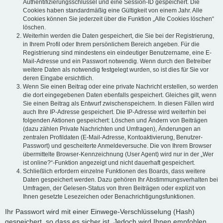
Authentifizierungsschlüssel und eine Session-ID gespeichert. Die
Cookies haben standardmäßig eine Gültigkeit von einem Jahr. Alle
Cookies können Sie jederzeit über die Funktion „Alle Cookies löschen“
löschen.
Weiterhin werden die Daten gespeichert, die Sie bei der Registrierung,
in Ihrem Profil oder Ihrem persönlichem Bereich angeben. Für die
Registrierung sind mindestens ein eindeutiger Benutzername, eine E-
Mail-Adresse und ein Passwort notwendig. Wenn durch den Betreiber
weitere Daten als notwendig festgelegt wurden, so ist dies für Sie vor
deren Eingabe ersichtlich.
Wenn Sie einen Beitrag oder eine private Nachricht erstellen, so werden
die dort eingegebenen Daten ebenfalls gespeichert. Gleiches gilt, wenn
Sie einen Beitrag als Entwurf zwischenspeichern. In diesen Fällen wird
auch Ihre IP-Adresse gespeichert. Die IP-Adresse wird weiterhin bei
folgenden Aktionen gespeichert: Löschen und Ändern von Beiträgen
(dazu zählen Private Nachrichten und Umfragen), Änderungen an
zentralen Profildaten (E-Mail-Adresse, Kontoaktivierung, Benutzer-
Passwort) und gescheiterte Anmeldeversuche. Die von Ihrem Browser
übermittelte Browser-Kennzeichnung (User Agent) wird nur in der „Wer
ist online?“-Funktion angezeigt und nicht dauerhaft gespeichert.
Schließlich erfordern einzelne Funktionen des Boards, dass weitere
Daten gespeichert werden. Dazu gehören Ihr Abstimmungsverhalten bei
Umfragen, der Gelesen-Status von Ihren Beiträgen oder explizit von
Ihnen gesetzte Lesezeichen oder Benachrichtigungsfunktionen.
Ihr Passwort wird mit einer Einwege-Verschlüsselung (Hash)
gespeichert, so dass es sicher ist. Jedoch wird Ihnen empfohlen,