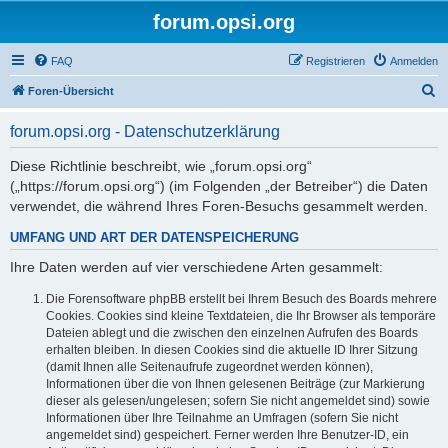
forum.opsi.org
FAQ
Registrieren
Anmelden
S
Foren-Übersicht
u
forum.opsi.org - Datenschutzerklärung
c
h
Diese Richtlinie beschreibt, wie „forum.opsi.org“
(„https://forum.opsi.org“) (im Folgenden „der Betreiber“) die Daten
e
verwendet, die während Ihres Foren-Besuchs gesammelt werden.
UMFANG UND ART DER DATENSPEICHERUNG
Ihre Daten werden auf vier verschiedene Arten gesammelt:
Die Forensoftware phpBB erstellt bei Ihrem Besuch des Boards mehrere
Cookies. Cookies sind kleine Textdateien, die Ihr Browser als temporäre
Dateien ablegt und die zwischen den einzelnen Aufrufen des Boards
erhalten bleiben. In diesen Cookies sind die aktuelle ID Ihrer Sitzung
(damit Ihnen alle Seitenaufrufe zugeordnet werden können),
Informationen über die von Ihnen gelesenen Beiträge (zur Markierung
dieser als gelesen/ungelesen; sofern Sie nicht angemeldet sind) sowie
Informationen über Ihre Teilnahme an Umfragen (sofern Sie nicht
angemeldet sind) gespeichert. Ferner werden Ihre Benutzer-ID, ein