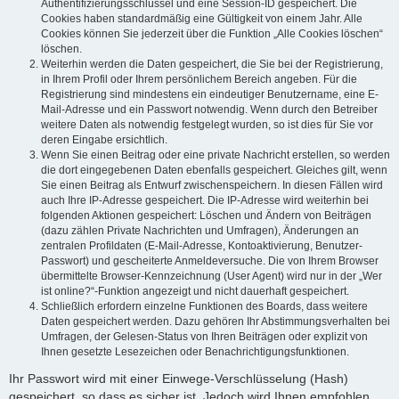
Authentifizierungsschlüssel und eine Session-ID gespeichert. Die
Cookies haben standardmäßig eine Gültigkeit von einem Jahr. Alle
Cookies können Sie jederzeit über die Funktion „Alle Cookies löschen“
löschen.
Weiterhin werden die Daten gespeichert, die Sie bei der Registrierung,
in Ihrem Profil oder Ihrem persönlichem Bereich angeben. Für die
Registrierung sind mindestens ein eindeutiger Benutzername, eine E-
Mail-Adresse und ein Passwort notwendig. Wenn durch den Betreiber
weitere Daten als notwendig festgelegt wurden, so ist dies für Sie vor
deren Eingabe ersichtlich.
Wenn Sie einen Beitrag oder eine private Nachricht erstellen, so werden
die dort eingegebenen Daten ebenfalls gespeichert. Gleiches gilt, wenn
Sie einen Beitrag als Entwurf zwischenspeichern. In diesen Fällen wird
auch Ihre IP-Adresse gespeichert. Die IP-Adresse wird weiterhin bei
folgenden Aktionen gespeichert: Löschen und Ändern von Beiträgen
(dazu zählen Private Nachrichten und Umfragen), Änderungen an
zentralen Profildaten (E-Mail-Adresse, Kontoaktivierung, Benutzer-
Passwort) und gescheiterte Anmeldeversuche. Die von Ihrem Browser
übermittelte Browser-Kennzeichnung (User Agent) wird nur in der „Wer
ist online?“-Funktion angezeigt und nicht dauerhaft gespeichert.
Schließlich erfordern einzelne Funktionen des Boards, dass weitere
Daten gespeichert werden. Dazu gehören Ihr Abstimmungsverhalten bei
Umfragen, der Gelesen-Status von Ihren Beiträgen oder explizit von
Ihnen gesetzte Lesezeichen oder Benachrichtigungsfunktionen.
Ihr Passwort wird mit einer Einwege-Verschlüsselung (Hash)
gespeichert, so dass es sicher ist. Jedoch wird Ihnen empfohlen,