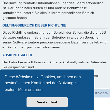
Übermittlung zentraler Informationen über das Board erforderlich
ist. Darüber hinaus dürfen er und andere Benutzer Sie
kontaktieren, sofern Sie dies in Ihrem persönlichen Bereich
gestattet haben.
GELTUNGSBEREICH DIESER RICHTLINIE
Diese Richtlinie umfasst nur den Bereich der Seiten, die die phpBB-
Software umfassen. Sofern der Betreiber in anderen Bereichen
seiner Software weitere personenbezogene Daten verarbeitet, wird
er Sie darüber gesondert informieren.
AUSKUNFTSRECHT
Der Betreiber erteilt Ihnen auf Anfrage Auskunft, welche Daten über
Sie gespeichert sind.
Sie können jederzeit die Löschung bzw. Sperrung Ihrer Daten
Diese Website nutzt Cookies, um Ihnen den
verlangen. Kontaktieren Sie hierzu bitte den Betreiber.
bestmöglichen Komfort bei der Nutzung zu
bieten.
Mehr erfahren
Foren-Übersicht
Alle Cookies löschen
Alle Zeiten sind
UTC+02:00
Verstanden!
Powered by
phpBB
® Forum Software © phpBB Limited
Deutsche Übersetzung durch
phpBB.de