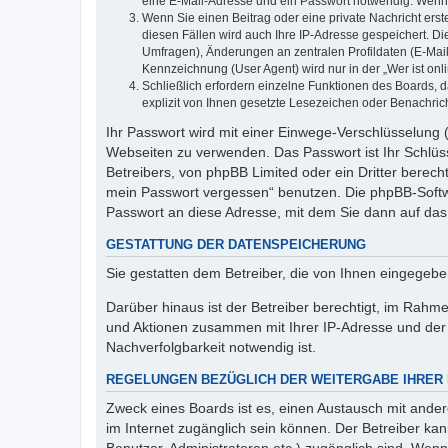
eine E-Mail-Adresse und ein Passwort notwendig. Wenn du
Wenn Sie einen Beitrag oder eine private Nachricht erst
diesen Fällen wird auch Ihre IP-Adresse gespeichert. D
Umfragen), Änderungen an zentralen Profildaten (E-Mai
Kennzeichnung (User Agent) wird nur in der „Wer ist onl
Schließlich erfordern einzelne Funktionen des Boards,
explizit von Ihnen gesetzte Lesezeichen oder Benachric
Ihr Passwort wird mit einer Einwege-Verschlüsselung (
Webseiten zu verwenden. Das Passwort ist Ihr Schlüss
Betreibers, von phpBB Limited oder ein Dritter berec
mein Passwort vergessen“ benutzen. Die phpBB-Softw
Passwort an diese Adresse, mit dem Sie dann auf das
GESTATTUNG DER DATENSPEICHERUNG
Sie gestatten dem Betreiber, die von Ihnen eingegeb
Darüber hinaus ist der Betreiber berechtigt, im Rahm
und Aktionen zusammen mit Ihrer IP-Adresse und der 
Nachverfolgbarkeit notwendig ist.
REGELUNGEN BEZÜGLICH DER WEITERGABE IHRER
Zweck eines Boards ist es, einen Austausch mit andere
im Internet zugänglich sein können. Der Betreiber kan