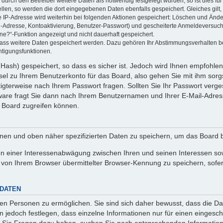
rch den Betreiber weitere Daten als notwendig festgelegt wurden, so ist dies für 
ellen, so werden die dort eingegebenen Daten ebenfalls gespeichert. Gleiches gilt
ie IP-Adresse wird weiterhin bei folgenden Aktionen gespeichert: Löschen und Änd
l-Adresse, Kontoaktivierung, Benutzer-Passwort) und gescheiterte Anmeldeversuch
ine?“-Funktion angezeigt und nicht dauerhaft gespeichert.
 dass weitere Daten gespeichert werden. Dazu gehören Ihr Abstimmungsverhalten b
htigungsfunktionen.
Hash) gespeichert, so dass es sicher ist. Jedoch wird Ihnen empfohlen,
el zu Ihrem Benutzerkonto für das Board, also gehen Sie mit ihm sorg
htigterweise nach Ihrem Passwort fragen. Sollten Sie Ihr Passwort verg
are fragt Sie dann nach Ihrem Benutzernamen und Ihrer E-Mail-Adres
 Board zugreifen können.
enen und oben näher spezifizierten Daten zu speichern, um das Board 
en einer Interessenabwägung zwischen Ihren und seinen Interessen sowi
von Ihrem Browser übermittelter Browser-Kennung zu speichern, sofer
 DATEN
n Personen zu ermöglichen. Sie sind sich daher bewusst, dass die Date
n jedoch festlegen, dass einzelne Informationen nur für einen eingeschr