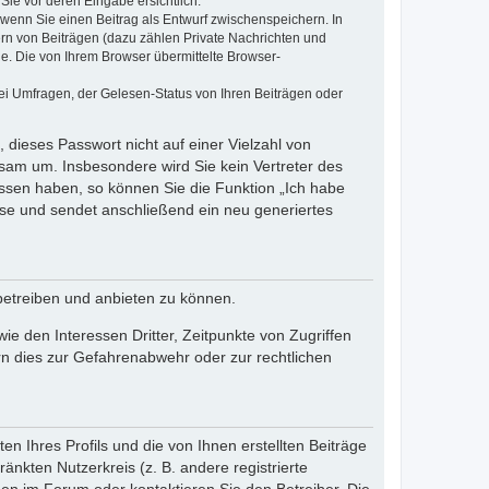
Sie vor deren Eingabe ersichtlich.
, wenn Sie einen Beitrag als Entwurf zwischenspeichern. In
ern von Beiträgen (dazu zählen Private Nachrichten und
e. Die von Ihrem Browser übermittelte Browser-
ei Umfragen, der Gelesen-Status von Ihren Beiträgen oder
 dieses Passwort nicht auf einer Vielzahl von
sam um. Insbesondere wird Sie kein Vertreter des
essen haben, so können Sie die Funktion „Ich habe
se und sendet anschließend ein neu generiertes
betreiben und anbieten zu können.
e den Interessen Dritter, Zeitpunkte von Zugriffen
n dies zur Gefahrenabwehr oder zur rechtlichen
n Ihres Profils und die von Ihnen erstellten Beiträge
änkten Nutzerkreis (z. B. andere registrierte