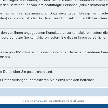
nn Sie Fragen dazu haben, suchen Sie nach entsprechenden Information
für den Betreiber und von ihm beauftragte Personen (Administratoren) z
r nur mit Ihrer Zustimmung an Dritte weitergeben. Dies gilt nicht, so
n) verpflichtet ist oder die Daten zur Durchsetzung rechtlicher Interes
r den von Ihnen angegebenen Kontaktdaten zu kontaktieren, sofern die
andere Benutzer Sie kontaktieren, sofern Sie dies in Ihrem persönlichen
, die die phpBB-Software umfassen. Sofern der Betreiber in anderen Be
rmieren.
he Daten über Sie gespeichert sind.
 Daten verlangen. Kontaktieren Sie hierzu bitte den Betreiber.
Powered by
phpBB
® Forum Software © phpBB Limited
Deutsche Übersetzung durch
phpBB.de