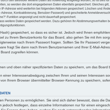
rch den Betreiber weitere Daten als notwendig festgelegt wurden, so ist dies für 
ellen, so werden die dort eingegebenen Daten ebenfalls gespeichert. Gleiches gilt
ie IP-Adresse wird weiterhin bei folgenden Aktionen gespeichert: Löschen und Änd
l-Adresse, Kontoaktivierung, Benutzer-Passwort) und gescheiterte Anmeldeversuch
ine?“-Funktion angezeigt und nicht dauerhaft gespeichert.
 dass weitere Daten gespeichert werden. Dazu gehören Ihr Abstimmungsverhalten b
htigungsfunktionen.
Hash) gespeichert, so dass es sicher ist. Jedoch wird Ihnen empfohlen,
el zu Ihrem Benutzerkonto für das Board, also gehen Sie mit ihm sorg
htigterweise nach Ihrem Passwort fragen. Sollten Sie Ihr Passwort verg
are fragt Sie dann nach Ihrem Benutzernamen und Ihrer E-Mail-Adres
 Board zugreifen können.
enen und oben näher spezifizierten Daten zu speichern, um das Board 
en einer Interessenabwägung zwischen Ihren und seinen Interessen sowi
von Ihrem Browser übermittelter Browser-Kennung zu speichern, sofer
 DATEN
n Personen zu ermöglichen. Sie sind sich daher bewusst, dass die Date
n jedoch festlegen, dass einzelne Informationen nur für einen eingeschr