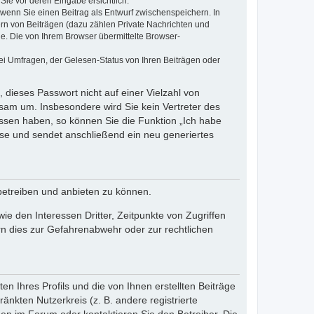
Sie vor deren Eingabe ersichtlich.
, wenn Sie einen Beitrag als Entwurf zwischenspeichern. In
ern von Beiträgen (dazu zählen Private Nachrichten und
e. Die von Ihrem Browser übermittelte Browser-
ei Umfragen, der Gelesen-Status von Ihren Beiträgen oder
 dieses Passwort nicht auf einer Vielzahl von
sam um. Insbesondere wird Sie kein Vertreter des
essen haben, so können Sie die Funktion „Ich habe
se und sendet anschließend ein neu generiertes
betreiben und anbieten zu können.
e den Interessen Dritter, Zeitpunkte von Zugriffen
n dies zur Gefahrenabwehr oder zur rechtlichen
n Ihres Profils und die von Ihnen erstellten Beiträge
änkten Nutzerkreis (z. B. andere registrierte