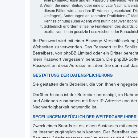
eine E-Mail-Adresse und ein Passwort notwendig. Wenn du
Wenn Sie einen Beitrag oder eine private Nachricht erst
diesen Fällen wird auch Ihre IP-Adresse gespeichert. D
Umfragen), Änderungen an zentralen Profildaten (E-Mai
Kennzeichnung (User Agent) wird nur in der „Wer ist onl
Schließlich erfordern einzelne Funktionen des Boards,
explizit von Ihnen gesetzte Lesezeichen oder Benachric
Ihr Passwort wird mit einer Einwege-Verschlüsselung (
Webseiten zu verwenden. Das Passwort ist Ihr Schlüss
Betreibers, von phpBB Limited oder ein Dritter berec
mein Passwort vergessen“ benutzen. Die phpBB-Softw
Passwort an diese Adresse, mit dem Sie dann auf das
GESTATTUNG DER DATENSPEICHERUNG
Sie gestatten dem Betreiber, die von Ihnen eingegeb
Darüber hinaus ist der Betreiber berechtigt, im Rahm
und Aktionen zusammen mit Ihrer IP-Adresse und der 
Nachverfolgbarkeit notwendig ist.
REGELUNGEN BEZÜGLICH DER WEITERGABE IHRER
Zweck eines Boards ist es, einen Austausch mit andere
im Internet zugänglich sein können. Der Betreiber kan