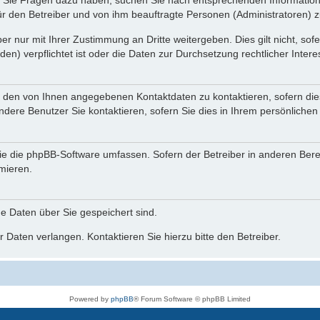
nn Sie Fragen dazu haben, suchen Sie nach entsprechenden Information
für den Betreiber und von ihm beauftragte Personen (Administratoren) z
r nur mit Ihrer Zustimmung an Dritte weitergeben. Dies gilt nicht, so
n) verpflichtet ist oder die Daten zur Durchsetzung rechtlicher Interes
r den von Ihnen angegebenen Kontaktdaten zu kontaktieren, sofern die
andere Benutzer Sie kontaktieren, sofern Sie dies in Ihrem persönlichen
, die die phpBB-Software umfassen. Sofern der Betreiber in anderen Be
rmieren.
he Daten über Sie gespeichert sind.
 Daten verlangen. Kontaktieren Sie hierzu bitte den Betreiber.
Powered by
phpBB
® Forum Software © phpBB Limited
Deutsche Übersetzung durch
phpBB.de