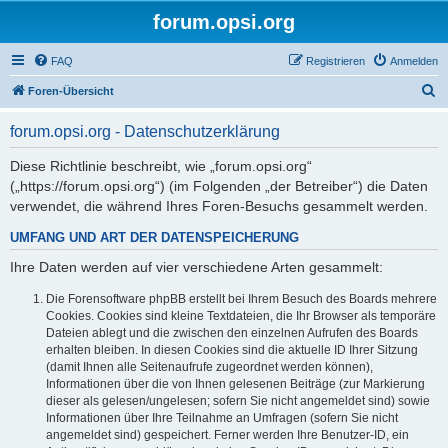
forum.opsi.org
FAQ
Registrieren
Anmelden
S
Foren-Übersicht
u
forum.opsi.org - Datenschutzerklärung
c
h
Diese Richtlinie beschreibt, wie „forum.opsi.org“
(„https://forum.opsi.org“) (im Folgenden „der Betreiber“) die Daten
e
verwendet, die während Ihres Foren-Besuchs gesammelt werden.
UMFANG UND ART DER DATENSPEICHERUNG
Ihre Daten werden auf vier verschiedene Arten gesammelt:
Die Forensoftware phpBB erstellt bei Ihrem Besuch des Boards mehrere
Cookies. Cookies sind kleine Textdateien, die Ihr Browser als temporäre
Dateien ablegt und die zwischen den einzelnen Aufrufen des Boards
erhalten bleiben. In diesen Cookies sind die aktuelle ID Ihrer Sitzung
(damit Ihnen alle Seitenaufrufe zugeordnet werden können),
Informationen über die von Ihnen gelesenen Beiträge (zur Markierung
dieser als gelesen/ungelesen; sofern Sie nicht angemeldet sind) sowie
Informationen über Ihre Teilnahme an Umfragen (sofern Sie nicht
angemeldet sind) gespeichert. Ferner werden Ihre Benutzer-ID, ein