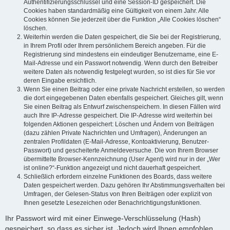
Authentifizierungsschlüssel und eine Session-ID gespeichert. Die
Cookies haben standardmäßig eine Gültigkeit von einem Jahr. Alle
Cookies können Sie jederzeit über die Funktion „Alle Cookies löschen“
löschen.
Weiterhin werden die Daten gespeichert, die Sie bei der Registrierung,
in Ihrem Profil oder Ihrem persönlichem Bereich angeben. Für die
Registrierung sind mindestens ein eindeutiger Benutzername, eine E-
Mail-Adresse und ein Passwort notwendig. Wenn durch den Betreiber
weitere Daten als notwendig festgelegt wurden, so ist dies für Sie vor
deren Eingabe ersichtlich.
Wenn Sie einen Beitrag oder eine private Nachricht erstellen, so werden
die dort eingegebenen Daten ebenfalls gespeichert. Gleiches gilt, wenn
Sie einen Beitrag als Entwurf zwischenspeichern. In diesen Fällen wird
auch Ihre IP-Adresse gespeichert. Die IP-Adresse wird weiterhin bei
folgenden Aktionen gespeichert: Löschen und Ändern von Beiträgen
(dazu zählen Private Nachrichten und Umfragen), Änderungen an
zentralen Profildaten (E-Mail-Adresse, Kontoaktivierung, Benutzer-
Passwort) und gescheiterte Anmeldeversuche. Die von Ihrem Browser
übermittelte Browser-Kennzeichnung (User Agent) wird nur in der „Wer
ist online?“-Funktion angezeigt und nicht dauerhaft gespeichert.
Schließlich erfordern einzelne Funktionen des Boards, dass weitere
Daten gespeichert werden. Dazu gehören Ihr Abstimmungsverhalten bei
Umfragen, der Gelesen-Status von Ihren Beiträgen oder explizit von
Ihnen gesetzte Lesezeichen oder Benachrichtigungsfunktionen.
Ihr Passwort wird mit einer Einwege-Verschlüsselung (Hash)
gespeichert, so dass es sicher ist. Jedoch wird Ihnen empfohlen,