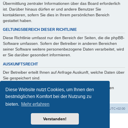
Übermittlung zentraler Informationen über das Board erforderlich
ist. Darüber hinaus dürfen er und andere Benutzer Sie
kontaktieren, sofern Sie dies in Ihrem persönlichen Bereich
gestattet haben.
GELTUNGSBEREICH DIESER RICHTLINIE
Diese Richtlinie umfasst nur den Bereich der Seiten, die die phpBB-
Software umfassen. Sofern der Betreiber in anderen Bereichen
seiner Software weitere personenbezogene Daten verarbeitet, wird
er Sie darüber gesondert informieren.
AUSKUNFTSRECHT
Der Betreiber erteilt Ihnen auf Anfrage Auskunft, welche Daten über
Sie gespeichert sind.
Sie können jederzeit die Löschung bzw. Sperrung Ihrer Daten
Diese Website nutzt Cookies, um Ihnen den
verlangen. Kontaktieren Sie hierzu bitte den Betreiber.
bestmöglichen Komfort bei der Nutzung zu
bieten.
Mehr erfahren
Foren-Übersicht
Alle Cookies löschen
Alle Zeiten sind
UTC+02:00
Verstanden!
Powered by
phpBB
® Forum Software © phpBB Limited
Deutsche Übersetzung durch
phpBB.de