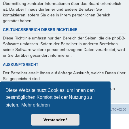
Übermittlung zentraler Informationen über das Board erforderlich
ist. Darüber hinaus dürfen er und andere Benutzer Sie
kontaktieren, sofern Sie dies in Ihrem persönlichen Bereich
gestattet haben.
GELTUNGSBEREICH DIESER RICHTLINIE
Diese Richtlinie umfasst nur den Bereich der Seiten, die die phpBB-
Software umfassen. Sofern der Betreiber in anderen Bereichen
seiner Software weitere personenbezogene Daten verarbeitet, wird
er Sie darüber gesondert informieren.
AUSKUNFTSRECHT
Der Betreiber erteilt Ihnen auf Anfrage Auskunft, welche Daten über
Sie gespeichert sind.
Sie können jederzeit die Löschung bzw. Sperrung Ihrer Daten
Diese Website nutzt Cookies, um Ihnen den
verlangen. Kontaktieren Sie hierzu bitte den Betreiber.
bestmöglichen Komfort bei der Nutzung zu
bieten.
Mehr erfahren
Foren-Übersicht
Alle Cookies löschen
Alle Zeiten sind
UTC+02:00
Verstanden!
Powered by
phpBB
® Forum Software © phpBB Limited
Deutsche Übersetzung durch
phpBB.de