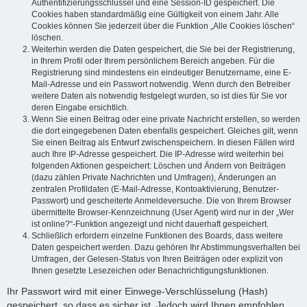
Authentifizierungsschlüssel und eine Session-ID gespeichert. Die
Cookies haben standardmäßig eine Gültigkeit von einem Jahr. Alle
Cookies können Sie jederzeit über die Funktion „Alle Cookies löschen“
löschen.
Weiterhin werden die Daten gespeichert, die Sie bei der Registrierung,
in Ihrem Profil oder Ihrem persönlichem Bereich angeben. Für die
Registrierung sind mindestens ein eindeutiger Benutzername, eine E-
Mail-Adresse und ein Passwort notwendig. Wenn durch den Betreiber
weitere Daten als notwendig festgelegt wurden, so ist dies für Sie vor
deren Eingabe ersichtlich.
Wenn Sie einen Beitrag oder eine private Nachricht erstellen, so werden
die dort eingegebenen Daten ebenfalls gespeichert. Gleiches gilt, wenn
Sie einen Beitrag als Entwurf zwischenspeichern. In diesen Fällen wird
auch Ihre IP-Adresse gespeichert. Die IP-Adresse wird weiterhin bei
folgenden Aktionen gespeichert: Löschen und Ändern von Beiträgen
(dazu zählen Private Nachrichten und Umfragen), Änderungen an
zentralen Profildaten (E-Mail-Adresse, Kontoaktivierung, Benutzer-
Passwort) und gescheiterte Anmeldeversuche. Die von Ihrem Browser
übermittelte Browser-Kennzeichnung (User Agent) wird nur in der „Wer
ist online?“-Funktion angezeigt und nicht dauerhaft gespeichert.
Schließlich erfordern einzelne Funktionen des Boards, dass weitere
Daten gespeichert werden. Dazu gehören Ihr Abstimmungsverhalten bei
Umfragen, der Gelesen-Status von Ihren Beiträgen oder explizit von
Ihnen gesetzte Lesezeichen oder Benachrichtigungsfunktionen.
Ihr Passwort wird mit einer Einwege-Verschlüsselung (Hash)
gespeichert, so dass es sicher ist. Jedoch wird Ihnen empfohlen,