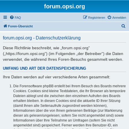
forum.opsi.org
FAQ
Registrieren
Anmelden
S
Foren-Übersicht
u
forum.opsi.org - Datenschutzerklärung
c
h
Diese Richtlinie beschreibt, wie „forum.opsi.org“
(„https://forum.opsi.org“) (im Folgenden „der Betreiber“) die Daten
e
verwendet, die während Ihres Foren-Besuchs gesammelt werden.
UMFANG UND ART DER DATENSPEICHERUNG
Ihre Daten werden auf vier verschiedene Arten gesammelt:
Die Forensoftware phpBB erstellt bei Ihrem Besuch des Boards mehrere
Cookies. Cookies sind kleine Textdateien, die Ihr Browser als temporäre
Dateien ablegt und die zwischen den einzelnen Aufrufen des Boards
erhalten bleiben. In diesen Cookies sind die aktuelle ID Ihrer Sitzung
(damit Ihnen alle Seitenaufrufe zugeordnet werden können),
Informationen über die von Ihnen gelesenen Beiträge (zur Markierung
dieser als gelesen/ungelesen; sofern Sie nicht angemeldet sind) sowie
Informationen über Ihre Teilnahme an Umfragen (sofern Sie nicht
angemeldet sind) gespeichert. Ferner werden Ihre Benutzer-ID, ein