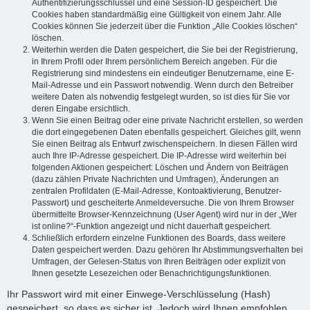
Authentifizierungsschlüssel und eine Session-ID gespeichert. Die
Cookies haben standardmäßig eine Gültigkeit von einem Jahr. Alle
Cookies können Sie jederzeit über die Funktion „Alle Cookies löschen“
löschen.
Weiterhin werden die Daten gespeichert, die Sie bei der Registrierung,
in Ihrem Profil oder Ihrem persönlichem Bereich angeben. Für die
Registrierung sind mindestens ein eindeutiger Benutzername, eine E-
Mail-Adresse und ein Passwort notwendig. Wenn durch den Betreiber
weitere Daten als notwendig festgelegt wurden, so ist dies für Sie vor
deren Eingabe ersichtlich.
Wenn Sie einen Beitrag oder eine private Nachricht erstellen, so werden
die dort eingegebenen Daten ebenfalls gespeichert. Gleiches gilt, wenn
Sie einen Beitrag als Entwurf zwischenspeichern. In diesen Fällen wird
auch Ihre IP-Adresse gespeichert. Die IP-Adresse wird weiterhin bei
folgenden Aktionen gespeichert: Löschen und Ändern von Beiträgen
(dazu zählen Private Nachrichten und Umfragen), Änderungen an
zentralen Profildaten (E-Mail-Adresse, Kontoaktivierung, Benutzer-
Passwort) und gescheiterte Anmeldeversuche. Die von Ihrem Browser
übermittelte Browser-Kennzeichnung (User Agent) wird nur in der „Wer
ist online?“-Funktion angezeigt und nicht dauerhaft gespeichert.
Schließlich erfordern einzelne Funktionen des Boards, dass weitere
Daten gespeichert werden. Dazu gehören Ihr Abstimmungsverhalten bei
Umfragen, der Gelesen-Status von Ihren Beiträgen oder explizit von
Ihnen gesetzte Lesezeichen oder Benachrichtigungsfunktionen.
Ihr Passwort wird mit einer Einwege-Verschlüsselung (Hash)
gespeichert, so dass es sicher ist. Jedoch wird Ihnen empfohlen,