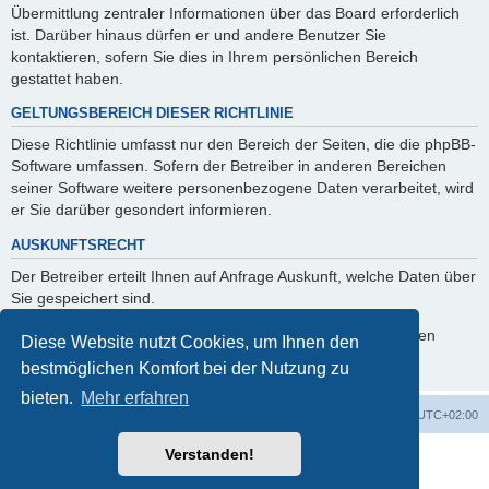
Übermittlung zentraler Informationen über das Board erforderlich
ist. Darüber hinaus dürfen er und andere Benutzer Sie
kontaktieren, sofern Sie dies in Ihrem persönlichen Bereich
gestattet haben.
GELTUNGSBEREICH DIESER RICHTLINIE
Diese Richtlinie umfasst nur den Bereich der Seiten, die die phpBB-
Software umfassen. Sofern der Betreiber in anderen Bereichen
seiner Software weitere personenbezogene Daten verarbeitet, wird
er Sie darüber gesondert informieren.
AUSKUNFTSRECHT
Der Betreiber erteilt Ihnen auf Anfrage Auskunft, welche Daten über
Sie gespeichert sind.
Sie können jederzeit die Löschung bzw. Sperrung Ihrer Daten
Diese Website nutzt Cookies, um Ihnen den
verlangen. Kontaktieren Sie hierzu bitte den Betreiber.
bestmöglichen Komfort bei der Nutzung zu
bieten.
Mehr erfahren
Foren-Übersicht
Alle Cookies löschen
Alle Zeiten sind
UTC+02:00
Verstanden!
Powered by
phpBB
® Forum Software © phpBB Limited
Deutsche Übersetzung durch
phpBB.de