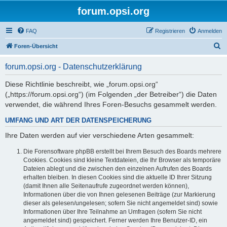
forum.opsi.org
FAQ
Registrieren
Anmelden
S
Foren-Übersicht
u
forum.opsi.org - Datenschutzerklärung
c
h
Diese Richtlinie beschreibt, wie „forum.opsi.org“
(„https://forum.opsi.org“) (im Folgenden „der Betreiber“) die Daten
e
verwendet, die während Ihres Foren-Besuchs gesammelt werden.
UMFANG UND ART DER DATENSPEICHERUNG
Ihre Daten werden auf vier verschiedene Arten gesammelt:
Die Forensoftware phpBB erstellt bei Ihrem Besuch des Boards mehrere
Cookies. Cookies sind kleine Textdateien, die Ihr Browser als temporäre
Dateien ablegt und die zwischen den einzelnen Aufrufen des Boards
erhalten bleiben. In diesen Cookies sind die aktuelle ID Ihrer Sitzung
(damit Ihnen alle Seitenaufrufe zugeordnet werden können),
Informationen über die von Ihnen gelesenen Beiträge (zur Markierung
dieser als gelesen/ungelesen; sofern Sie nicht angemeldet sind) sowie
Informationen über Ihre Teilnahme an Umfragen (sofern Sie nicht
angemeldet sind) gespeichert. Ferner werden Ihre Benutzer-ID, ein