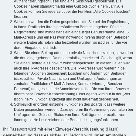
Authentifizierungsschlüssel und eine Session-ID gespeichert. Die
Cookies haben standardmäßig eine Gültigkeit von einem Jahr. Alle
Cookies können Sie jederzeit über die Funktion „Alle Cookies löschen“
löschen.
Weiterhin werden die Daten gespeichert, die Sie bei der Registrierung,
in Ihrem Profil oder Ihrem persönlichem Bereich angeben. Für die
Registrierung sind mindestens ein eindeutiger Benutzername, eine E-
Mail-Adresse und ein Passwort notwendig. Wenn durch den Betreiber
weitere Daten als notwendig festgelegt wurden, so ist dies für Sie vor
deren Eingabe ersichtlich.
Wenn Sie einen Beitrag oder eine private Nachricht erstellen, so werden
die dort eingegebenen Daten ebenfalls gespeichert. Gleiches gilt, wenn
Sie einen Beitrag als Entwurf zwischenspeichern. In diesen Fällen wird
auch Ihre IP-Adresse gespeichert. Die IP-Adresse wird weiterhin bei
folgenden Aktionen gespeichert: Löschen und Ändern von Beiträgen
(dazu zählen Private Nachrichten und Umfragen), Änderungen an
zentralen Profildaten (E-Mail-Adresse, Kontoaktivierung, Benutzer-
Passwort) und gescheiterte Anmeldeversuche. Die von Ihrem Browser
übermittelte Browser-Kennzeichnung (User Agent) wird nur in der „Wer
ist online?“-Funktion angezeigt und nicht dauerhaft gespeichert.
Schließlich erfordern einzelne Funktionen des Boards, dass weitere
Daten gespeichert werden. Dazu gehören Ihr Abstimmungsverhalten bei
Umfragen, der Gelesen-Status von Ihren Beiträgen oder explizit von
Ihnen gesetzte Lesezeichen oder Benachrichtigungsfunktionen.
Ihr Passwort wird mit einer Einwege-Verschlüsselung (Hash)
gespeichert, so dass es sicher ist. Jedoch wird Ihnen empfohlen,