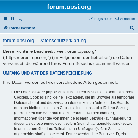
forum.opsi.org
FAQ
Registrieren
Anmelden
S
Foren-Übersicht
u
forum.opsi.org - Datenschutzerklärung
c
h
Diese Richtlinie beschreibt, wie „forum.opsi.org“
(„https://forum.opsi.org“) (im Folgenden „der Betreiber“) die Daten
e
verwendet, die während Ihres Foren-Besuchs gesammelt werden.
UMFANG UND ART DER DATENSPEICHERUNG
Ihre Daten werden auf vier verschiedene Arten gesammelt:
Die Forensoftware phpBB erstellt bei Ihrem Besuch des Boards mehrere
Cookies. Cookies sind kleine Textdateien, die Ihr Browser als temporäre
Dateien ablegt und die zwischen den einzelnen Aufrufen des Boards
erhalten bleiben. In diesen Cookies sind die aktuelle ID Ihrer Sitzung
(damit Ihnen alle Seitenaufrufe zugeordnet werden können),
Informationen über die von Ihnen gelesenen Beiträge (zur Markierung
dieser als gelesen/ungelesen; sofern Sie nicht angemeldet sind) sowie
Informationen über Ihre Teilnahme an Umfragen (sofern Sie nicht
angemeldet sind) gespeichert. Ferner werden Ihre Benutzer-ID, ein