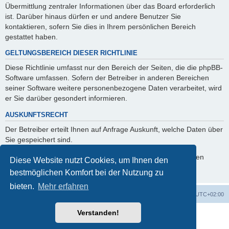
Übermittlung zentraler Informationen über das Board erforderlich
ist. Darüber hinaus dürfen er und andere Benutzer Sie
kontaktieren, sofern Sie dies in Ihrem persönlichen Bereich
gestattet haben.
GELTUNGSBEREICH DIESER RICHTLINIE
Diese Richtlinie umfasst nur den Bereich der Seiten, die die phpBB-
Software umfassen. Sofern der Betreiber in anderen Bereichen
seiner Software weitere personenbezogene Daten verarbeitet, wird
er Sie darüber gesondert informieren.
AUSKUNFTSRECHT
Der Betreiber erteilt Ihnen auf Anfrage Auskunft, welche Daten über
Sie gespeichert sind.
Sie können jederzeit die Löschung bzw. Sperrung Ihrer Daten
Diese Website nutzt Cookies, um Ihnen den
verlangen. Kontaktieren Sie hierzu bitte den Betreiber.
bestmöglichen Komfort bei der Nutzung zu
bieten.
Mehr erfahren
Foren-Übersicht
Alle Cookies löschen
Alle Zeiten sind
UTC+02:00
Verstanden!
Powered by
phpBB
® Forum Software © phpBB Limited
Deutsche Übersetzung durch
phpBB.de