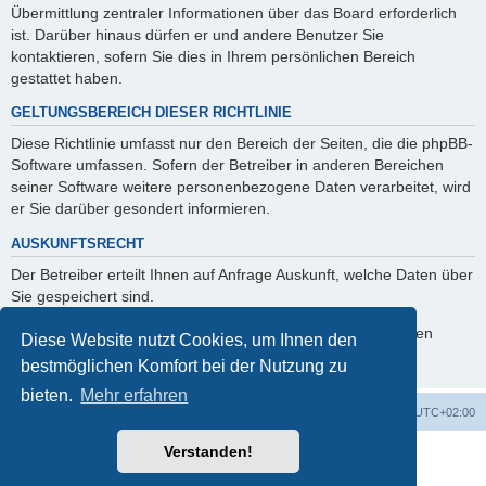
Übermittlung zentraler Informationen über das Board erforderlich
ist. Darüber hinaus dürfen er und andere Benutzer Sie
kontaktieren, sofern Sie dies in Ihrem persönlichen Bereich
gestattet haben.
GELTUNGSBEREICH DIESER RICHTLINIE
Diese Richtlinie umfasst nur den Bereich der Seiten, die die phpBB-
Software umfassen. Sofern der Betreiber in anderen Bereichen
seiner Software weitere personenbezogene Daten verarbeitet, wird
er Sie darüber gesondert informieren.
AUSKUNFTSRECHT
Der Betreiber erteilt Ihnen auf Anfrage Auskunft, welche Daten über
Sie gespeichert sind.
Sie können jederzeit die Löschung bzw. Sperrung Ihrer Daten
Diese Website nutzt Cookies, um Ihnen den
verlangen. Kontaktieren Sie hierzu bitte den Betreiber.
bestmöglichen Komfort bei der Nutzung zu
bieten.
Mehr erfahren
Foren-Übersicht
Alle Cookies löschen
Alle Zeiten sind
UTC+02:00
Verstanden!
Powered by
phpBB
® Forum Software © phpBB Limited
Deutsche Übersetzung durch
phpBB.de