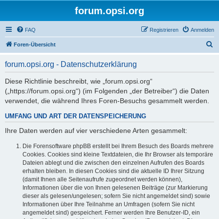
forum.opsi.org
FAQ
Registrieren
Anmelden
S
Foren-Übersicht
u
forum.opsi.org - Datenschutzerklärung
c
h
Diese Richtlinie beschreibt, wie „forum.opsi.org“
(„https://forum.opsi.org“) (im Folgenden „der Betreiber“) die Daten
e
verwendet, die während Ihres Foren-Besuchs gesammelt werden.
UMFANG UND ART DER DATENSPEICHERUNG
Ihre Daten werden auf vier verschiedene Arten gesammelt:
Die Forensoftware phpBB erstellt bei Ihrem Besuch des Boards mehrere
Cookies. Cookies sind kleine Textdateien, die Ihr Browser als temporäre
Dateien ablegt und die zwischen den einzelnen Aufrufen des Boards
erhalten bleiben. In diesen Cookies sind die aktuelle ID Ihrer Sitzung
(damit Ihnen alle Seitenaufrufe zugeordnet werden können),
Informationen über die von Ihnen gelesenen Beiträge (zur Markierung
dieser als gelesen/ungelesen; sofern Sie nicht angemeldet sind) sowie
Informationen über Ihre Teilnahme an Umfragen (sofern Sie nicht
angemeldet sind) gespeichert. Ferner werden Ihre Benutzer-ID, ein