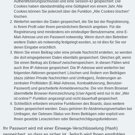
Authentifizierungsschlüssel und eine Session-ID gespeichert. Die
Cookies haben standardmäßig eine Gültigkeit von einem Jahr. Alle
Cookies können Sie jederzeit über die Funktion „Alle Cookies löschen“
löschen.
Weiterhin werden die Daten gespeichert, die Sie bei der Registrierung,
in Ihrem Profil oder Ihrem persönlichem Bereich angeben. Für die
Registrierung sind mindestens ein eindeutiger Benutzername, eine E-
Mail-Adresse und ein Passwort notwendig. Wenn durch den Betreiber
weitere Daten als notwendig festgelegt wurden, so ist dies für Sie vor
deren Eingabe ersichtlich.
Wenn Sie einen Beitrag oder eine private Nachricht erstellen, so werden
die dort eingegebenen Daten ebenfalls gespeichert. Gleiches gilt, wenn
Sie einen Beitrag als Entwurf zwischenspeichern. In diesen Fällen wird
auch Ihre IP-Adresse gespeichert. Die IP-Adresse wird weiterhin bei
folgenden Aktionen gespeichert: Löschen und Ändern von Beiträgen
(dazu zählen Private Nachrichten und Umfragen), Änderungen an
zentralen Profildaten (E-Mail-Adresse, Kontoaktivierung, Benutzer-
Passwort) und gescheiterte Anmeldeversuche. Die von Ihrem Browser
übermittelte Browser-Kennzeichnung (User Agent) wird nur in der „Wer
ist online?“-Funktion angezeigt und nicht dauerhaft gespeichert.
Schließlich erfordern einzelne Funktionen des Boards, dass weitere
Daten gespeichert werden. Dazu gehören Ihr Abstimmungsverhalten bei
Umfragen, der Gelesen-Status von Ihren Beiträgen oder explizit von
Ihnen gesetzte Lesezeichen oder Benachrichtigungsfunktionen.
Ihr Passwort wird mit einer Einwege-Verschlüsselung (Hash)
gespeichert, so dass es sicher ist. Jedoch wird Ihnen empfohlen,