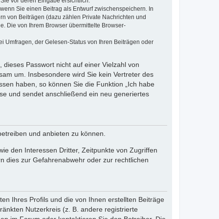
Sie vor deren Eingabe ersichtlich.
, wenn Sie einen Beitrag als Entwurf zwischenspeichern. In
ern von Beiträgen (dazu zählen Private Nachrichten und
e. Die von Ihrem Browser übermittelte Browser-
ei Umfragen, der Gelesen-Status von Ihren Beiträgen oder
 dieses Passwort nicht auf einer Vielzahl von
sam um. Insbesondere wird Sie kein Vertreter des
essen haben, so können Sie die Funktion „Ich habe
se und sendet anschließend ein neu generiertes
betreiben und anbieten zu können.
e den Interessen Dritter, Zeitpunkte von Zugriffen
n dies zur Gefahrenabwehr oder zur rechtlichen
n Ihres Profils und die von Ihnen erstellten Beiträge
änkten Nutzerkreis (z. B. andere registrierte