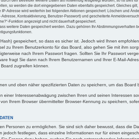
rch den Betreiber weitere Daten als notwendig festgelegt wurden, so ist dies für 
ellen, so werden die dort eingegebenen Daten ebenfalls gespeichert. Gleiches gilt
ie IP-Adresse wird weiterhin bei folgenden Aktionen gespeichert: Löschen und Änd
l-Adresse, Kontoaktivierung, Benutzer-Passwort) und gescheiterte Anmeldeversuch
ine?“-Funktion angezeigt und nicht dauerhaft gespeichert.
 dass weitere Daten gespeichert werden. Dazu gehören Ihr Abstimmungsverhalten b
htigungsfunktionen.
Hash) gespeichert, so dass es sicher ist. Jedoch wird Ihnen empfohlen,
el zu Ihrem Benutzerkonto für das Board, also gehen Sie mit ihm sorg
htigterweise nach Ihrem Passwort fragen. Sollten Sie Ihr Passwort verg
are fragt Sie dann nach Ihrem Benutzernamen und Ihrer E-Mail-Adres
 Board zugreifen können.
enen und oben näher spezifizierten Daten zu speichern, um das Board 
en einer Interessenabwägung zwischen Ihren und seinen Interessen sowi
von Ihrem Browser übermittelter Browser-Kennung zu speichern, sofer
 DATEN
n Personen zu ermöglichen. Sie sind sich daher bewusst, dass die Date
n jedoch festlegen, dass einzelne Informationen nur für einen eingeschr