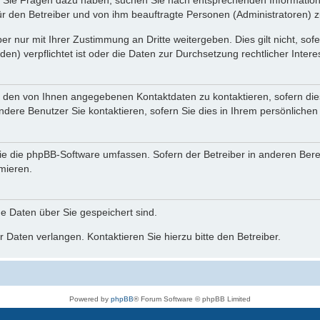
nn Sie Fragen dazu haben, suchen Sie nach entsprechenden Information
für den Betreiber und von ihm beauftragte Personen (Administratoren) z
r nur mit Ihrer Zustimmung an Dritte weitergeben. Dies gilt nicht, so
n) verpflichtet ist oder die Daten zur Durchsetzung rechtlicher Interes
r den von Ihnen angegebenen Kontaktdaten zu kontaktieren, sofern die
andere Benutzer Sie kontaktieren, sofern Sie dies in Ihrem persönlichen
, die die phpBB-Software umfassen. Sofern der Betreiber in anderen Be
rmieren.
he Daten über Sie gespeichert sind.
 Daten verlangen. Kontaktieren Sie hierzu bitte den Betreiber.
Powered by
phpBB
® Forum Software © phpBB Limited
Deutsche Übersetzung durch
phpBB.de