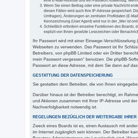
eine E-Mail-Adresse und ein Passwort notwendig. Wenn du
Wenn Sie einen Beitrag oder eine private Nachricht erst
diesen Fällen wird auch Ihre IP-Adresse gespeichert. D
Umfragen), Änderungen an zentralen Profildaten (E-Mai
Kennzeichnung (User Agent) wird nur in der „Wer ist onl
Schließlich erfordern einzelne Funktionen des Boards,
explizit von Ihnen gesetzte Lesezeichen oder Benachric
Ihr Passwort wird mit einer Einwege-Verschlüsselung (
Webseiten zu verwenden. Das Passwort ist Ihr Schlüss
Betreibers, von phpBB Limited oder ein Dritter berec
mein Passwort vergessen“ benutzen. Die phpBB-Softw
Passwort an diese Adresse, mit dem Sie dann auf das
GESTATTUNG DER DATENSPEICHERUNG
Sie gestatten dem Betreiber, die von Ihnen eingegeb
Darüber hinaus ist der Betreiber berechtigt, im Rahm
und Aktionen zusammen mit Ihrer IP-Adresse und der 
Nachverfolgbarkeit notwendig ist.
REGELUNGEN BEZÜGLICH DER WEITERGABE IHRER
Zweck eines Boards ist es, einen Austausch mit andere
im Internet zugänglich sein können. Der Betreiber kan