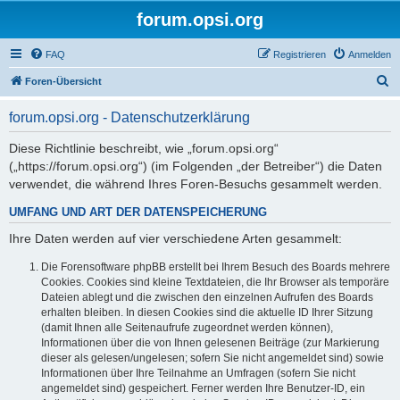
forum.opsi.org
FAQ
Registrieren
Anmelden
S
Foren-Übersicht
u
forum.opsi.org - Datenschutzerklärung
c
h
Diese Richtlinie beschreibt, wie „forum.opsi.org“
(„https://forum.opsi.org“) (im Folgenden „der Betreiber“) die Daten
e
verwendet, die während Ihres Foren-Besuchs gesammelt werden.
UMFANG UND ART DER DATENSPEICHERUNG
Ihre Daten werden auf vier verschiedene Arten gesammelt:
Die Forensoftware phpBB erstellt bei Ihrem Besuch des Boards mehrere
Cookies. Cookies sind kleine Textdateien, die Ihr Browser als temporäre
Dateien ablegt und die zwischen den einzelnen Aufrufen des Boards
erhalten bleiben. In diesen Cookies sind die aktuelle ID Ihrer Sitzung
(damit Ihnen alle Seitenaufrufe zugeordnet werden können),
Informationen über die von Ihnen gelesenen Beiträge (zur Markierung
dieser als gelesen/ungelesen; sofern Sie nicht angemeldet sind) sowie
Informationen über Ihre Teilnahme an Umfragen (sofern Sie nicht
angemeldet sind) gespeichert. Ferner werden Ihre Benutzer-ID, ein