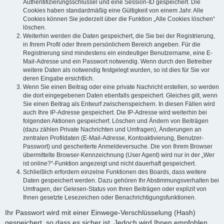
Authentifizierungsschlüssel und eine Session-ID gespeichert. Die
Cookies haben standardmäßig eine Gültigkeit von einem Jahr. Alle
Cookies können Sie jederzeit über die Funktion „Alle Cookies löschen“
löschen.
Weiterhin werden die Daten gespeichert, die Sie bei der Registrierung,
in Ihrem Profil oder Ihrem persönlichem Bereich angeben. Für die
Registrierung sind mindestens ein eindeutiger Benutzername, eine E-
Mail-Adresse und ein Passwort notwendig. Wenn durch den Betreiber
weitere Daten als notwendig festgelegt wurden, so ist dies für Sie vor
deren Eingabe ersichtlich.
Wenn Sie einen Beitrag oder eine private Nachricht erstellen, so werden
die dort eingegebenen Daten ebenfalls gespeichert. Gleiches gilt, wenn
Sie einen Beitrag als Entwurf zwischenspeichern. In diesen Fällen wird
auch Ihre IP-Adresse gespeichert. Die IP-Adresse wird weiterhin bei
folgenden Aktionen gespeichert: Löschen und Ändern von Beiträgen
(dazu zählen Private Nachrichten und Umfragen), Änderungen an
zentralen Profildaten (E-Mail-Adresse, Kontoaktivierung, Benutzer-
Passwort) und gescheiterte Anmeldeversuche. Die von Ihrem Browser
übermittelte Browser-Kennzeichnung (User Agent) wird nur in der „Wer
ist online?“-Funktion angezeigt und nicht dauerhaft gespeichert.
Schließlich erfordern einzelne Funktionen des Boards, dass weitere
Daten gespeichert werden. Dazu gehören Ihr Abstimmungsverhalten bei
Umfragen, der Gelesen-Status von Ihren Beiträgen oder explizit von
Ihnen gesetzte Lesezeichen oder Benachrichtigungsfunktionen.
Ihr Passwort wird mit einer Einwege-Verschlüsselung (Hash)
gespeichert, so dass es sicher ist. Jedoch wird Ihnen empfohlen,