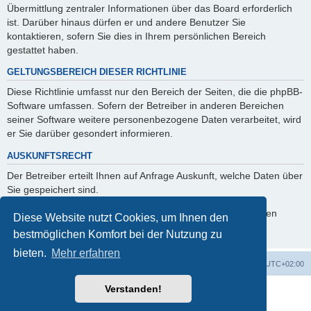
Übermittlung zentraler Informationen über das Board erforderlich
ist. Darüber hinaus dürfen er und andere Benutzer Sie
kontaktieren, sofern Sie dies in Ihrem persönlichen Bereich
gestattet haben.
GELTUNGSBEREICH DIESER RICHTLINIE
Diese Richtlinie umfasst nur den Bereich der Seiten, die die phpBB-
Software umfassen. Sofern der Betreiber in anderen Bereichen
seiner Software weitere personenbezogene Daten verarbeitet, wird
er Sie darüber gesondert informieren.
AUSKUNFTSRECHT
Der Betreiber erteilt Ihnen auf Anfrage Auskunft, welche Daten über
Sie gespeichert sind.
Sie können jederzeit die Löschung bzw. Sperrung Ihrer Daten
Diese Website nutzt Cookies, um Ihnen den
verlangen. Kontaktieren Sie hierzu bitte den Betreiber.
bestmöglichen Komfort bei der Nutzung zu
bieten.
Mehr erfahren
Foren-Übersicht
Alle Cookies löschen
Alle Zeiten sind
UTC+02:00
Verstanden!
Powered by
phpBB
® Forum Software © phpBB Limited
Deutsche Übersetzung durch
phpBB.de