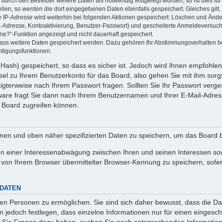
rch den Betreiber weitere Daten als notwendig festgelegt wurden, so ist dies für 
ellen, so werden die dort eingegebenen Daten ebenfalls gespeichert. Gleiches gilt
ie IP-Adresse wird weiterhin bei folgenden Aktionen gespeichert: Löschen und Änd
l-Adresse, Kontoaktivierung, Benutzer-Passwort) und gescheiterte Anmeldeversuch
ine?“-Funktion angezeigt und nicht dauerhaft gespeichert.
 dass weitere Daten gespeichert werden. Dazu gehören Ihr Abstimmungsverhalten b
htigungsfunktionen.
Hash) gespeichert, so dass es sicher ist. Jedoch wird Ihnen empfohlen,
el zu Ihrem Benutzerkonto für das Board, also gehen Sie mit ihm sorg
htigterweise nach Ihrem Passwort fragen. Sollten Sie Ihr Passwort verg
are fragt Sie dann nach Ihrem Benutzernamen und Ihrer E-Mail-Adres
 Board zugreifen können.
enen und oben näher spezifizierten Daten zu speichern, um das Board 
en einer Interessenabwägung zwischen Ihren und seinen Interessen sowi
von Ihrem Browser übermittelter Browser-Kennung zu speichern, sofer
 DATEN
n Personen zu ermöglichen. Sie sind sich daher bewusst, dass die Date
n jedoch festlegen, dass einzelne Informationen nur für einen eingeschr