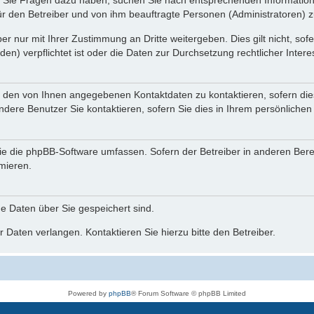
nn Sie Fragen dazu haben, suchen Sie nach entsprechenden Information
für den Betreiber und von ihm beauftragte Personen (Administratoren) z
r nur mit Ihrer Zustimmung an Dritte weitergeben. Dies gilt nicht, so
n) verpflichtet ist oder die Daten zur Durchsetzung rechtlicher Interes
r den von Ihnen angegebenen Kontaktdaten zu kontaktieren, sofern die
andere Benutzer Sie kontaktieren, sofern Sie dies in Ihrem persönlichen
, die die phpBB-Software umfassen. Sofern der Betreiber in anderen Be
rmieren.
he Daten über Sie gespeichert sind.
 Daten verlangen. Kontaktieren Sie hierzu bitte den Betreiber.
Powered by
phpBB
® Forum Software © phpBB Limited
Deutsche Übersetzung durch
phpBB.de