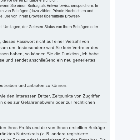
Sie vor deren Eingabe ersichtlich.
, wenn Sie einen Beitrag als Entwurf zwischenspeichern. In
ern von Beiträgen (dazu zählen Private Nachrichten und
e. Die von Ihrem Browser übermittelte Browser-
ei Umfragen, der Gelesen-Status von Ihren Beiträgen oder
 dieses Passwort nicht auf einer Vielzahl von
sam um. Insbesondere wird Sie kein Vertreter des
essen haben, so können Sie die Funktion „Ich habe
se und sendet anschließend ein neu generiertes
betreiben und anbieten zu können.
e den Interessen Dritter, Zeitpunkte von Zugriffen
n dies zur Gefahrenabwehr oder zur rechtlichen
n Ihres Profils und die von Ihnen erstellten Beiträge
änkten Nutzerkreis (z. B. andere registrierte