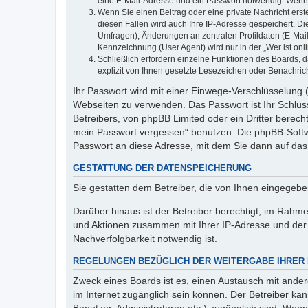
eine E-Mail-Adresse und ein Passwort notwendig. Wenn du
Wenn Sie einen Beitrag oder eine private Nachricht erst
diesen Fällen wird auch Ihre IP-Adresse gespeichert. D
Umfragen), Änderungen an zentralen Profildaten (E-Mai
Kennzeichnung (User Agent) wird nur in der „Wer ist onl
Schließlich erfordern einzelne Funktionen des Boards,
explizit von Ihnen gesetzte Lesezeichen oder Benachric
Ihr Passwort wird mit einer Einwege-Verschlüsselung (
Webseiten zu verwenden. Das Passwort ist Ihr Schlüss
Betreibers, von phpBB Limited oder ein Dritter berec
mein Passwort vergessen“ benutzen. Die phpBB-Softw
Passwort an diese Adresse, mit dem Sie dann auf das
GESTATTUNG DER DATENSPEICHERUNG
Sie gestatten dem Betreiber, die von Ihnen eingegeb
Darüber hinaus ist der Betreiber berechtigt, im Rahm
und Aktionen zusammen mit Ihrer IP-Adresse und der 
Nachverfolgbarkeit notwendig ist.
REGELUNGEN BEZÜGLICH DER WEITERGABE IHRER
Zweck eines Boards ist es, einen Austausch mit andere
im Internet zugänglich sein können. Der Betreiber kan