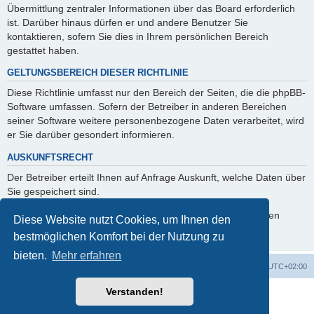
Übermittlung zentraler Informationen über das Board erforderlich
ist. Darüber hinaus dürfen er und andere Benutzer Sie
kontaktieren, sofern Sie dies in Ihrem persönlichen Bereich
gestattet haben.
GELTUNGSBEREICH DIESER RICHTLINIE
Diese Richtlinie umfasst nur den Bereich der Seiten, die die phpBB-
Software umfassen. Sofern der Betreiber in anderen Bereichen
seiner Software weitere personenbezogene Daten verarbeitet, wird
er Sie darüber gesondert informieren.
AUSKUNFTSRECHT
Der Betreiber erteilt Ihnen auf Anfrage Auskunft, welche Daten über
Sie gespeichert sind.
Sie können jederzeit die Löschung bzw. Sperrung Ihrer Daten
Diese Website nutzt Cookies, um Ihnen den
verlangen. Kontaktieren Sie hierzu bitte den Betreiber.
bestmöglichen Komfort bei der Nutzung zu
bieten.
Mehr erfahren
Foren-Übersicht
Alle Cookies löschen
Alle Zeiten sind
UTC+02:00
Verstanden!
Powered by
phpBB
® Forum Software © phpBB Limited
Deutsche Übersetzung durch
phpBB.de