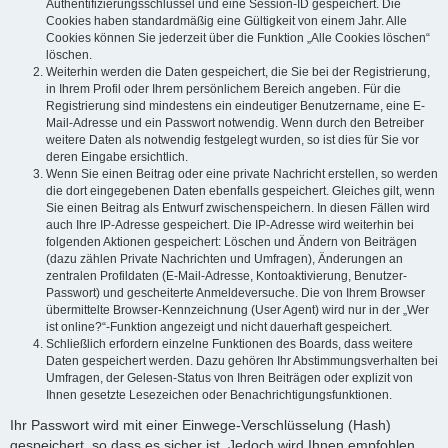
Authentifizierungsschlüssel und eine Session-ID gespeichert. Die
Cookies haben standardmäßig eine Gültigkeit von einem Jahr. Alle
Cookies können Sie jederzeit über die Funktion „Alle Cookies löschen“
löschen.
Weiterhin werden die Daten gespeichert, die Sie bei der Registrierung,
in Ihrem Profil oder Ihrem persönlichem Bereich angeben. Für die
Registrierung sind mindestens ein eindeutiger Benutzername, eine E-
Mail-Adresse und ein Passwort notwendig. Wenn durch den Betreiber
weitere Daten als notwendig festgelegt wurden, so ist dies für Sie vor
deren Eingabe ersichtlich.
Wenn Sie einen Beitrag oder eine private Nachricht erstellen, so werden
die dort eingegebenen Daten ebenfalls gespeichert. Gleiches gilt, wenn
Sie einen Beitrag als Entwurf zwischenspeichern. In diesen Fällen wird
auch Ihre IP-Adresse gespeichert. Die IP-Adresse wird weiterhin bei
folgenden Aktionen gespeichert: Löschen und Ändern von Beiträgen
(dazu zählen Private Nachrichten und Umfragen), Änderungen an
zentralen Profildaten (E-Mail-Adresse, Kontoaktivierung, Benutzer-
Passwort) und gescheiterte Anmeldeversuche. Die von Ihrem Browser
übermittelte Browser-Kennzeichnung (User Agent) wird nur in der „Wer
ist online?“-Funktion angezeigt und nicht dauerhaft gespeichert.
Schließlich erfordern einzelne Funktionen des Boards, dass weitere
Daten gespeichert werden. Dazu gehören Ihr Abstimmungsverhalten bei
Umfragen, der Gelesen-Status von Ihren Beiträgen oder explizit von
Ihnen gesetzte Lesezeichen oder Benachrichtigungsfunktionen.
Ihr Passwort wird mit einer Einwege-Verschlüsselung (Hash)
gespeichert, so dass es sicher ist. Jedoch wird Ihnen empfohlen,