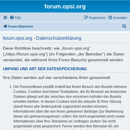
forum.opsi.org
FAQ
Registrieren
Anmelden
S
Foren-Übersicht
u
forum.opsi.org - Datenschutzerklärung
c
h
Diese Richtlinie beschreibt, wie „forum.opsi.org“
(„https://forum.opsi.org“) (im Folgenden „der Betreiber“) die Daten
e
verwendet, die während Ihres Foren-Besuchs gesammelt werden.
UMFANG UND ART DER DATENSPEICHERUNG
Ihre Daten werden auf vier verschiedene Arten gesammelt:
Die Forensoftware phpBB erstellt bei Ihrem Besuch des Boards mehrere
Cookies. Cookies sind kleine Textdateien, die Ihr Browser als temporäre
Dateien ablegt und die zwischen den einzelnen Aufrufen des Boards
erhalten bleiben. In diesen Cookies sind die aktuelle ID Ihrer Sitzung
(damit Ihnen alle Seitenaufrufe zugeordnet werden können),
Informationen über die von Ihnen gelesenen Beiträge (zur Markierung
dieser als gelesen/ungelesen; sofern Sie nicht angemeldet sind) sowie
Informationen über Ihre Teilnahme an Umfragen (sofern Sie nicht
angemeldet sind) gespeichert. Ferner werden Ihre Benutzer-ID, ein