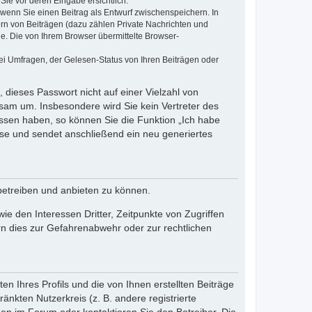
Sie vor deren Eingabe ersichtlich.
, wenn Sie einen Beitrag als Entwurf zwischenspeichern. In
ern von Beiträgen (dazu zählen Private Nachrichten und
e. Die von Ihrem Browser übermittelte Browser-
ei Umfragen, der Gelesen-Status von Ihren Beiträgen oder
 dieses Passwort nicht auf einer Vielzahl von
sam um. Insbesondere wird Sie kein Vertreter des
essen haben, so können Sie die Funktion „Ich habe
se und sendet anschließend ein neu generiertes
betreiben und anbieten zu können.
e den Interessen Dritter, Zeitpunkte von Zugriffen
n dies zur Gefahrenabwehr oder zur rechtlichen
n Ihres Profils und die von Ihnen erstellten Beiträge
änkten Nutzerkreis (z. B. andere registrierte