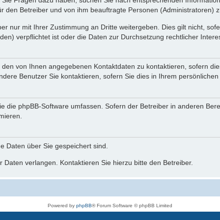
nn Sie Fragen dazu haben, suchen Sie nach entsprechenden Information
für den Betreiber und von ihm beauftragte Personen (Administratoren) z
r nur mit Ihrer Zustimmung an Dritte weitergeben. Dies gilt nicht, so
n) verpflichtet ist oder die Daten zur Durchsetzung rechtlicher Interes
r den von Ihnen angegebenen Kontaktdaten zu kontaktieren, sofern die
andere Benutzer Sie kontaktieren, sofern Sie dies in Ihrem persönlichen
, die die phpBB-Software umfassen. Sofern der Betreiber in anderen Be
rmieren.
he Daten über Sie gespeichert sind.
 Daten verlangen. Kontaktieren Sie hierzu bitte den Betreiber.
Powered by
phpBB
® Forum Software © phpBB Limited
Deutsche Übersetzung durch
phpBB.de