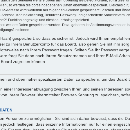
rch den Betreiber weitere Daten als notwendig festgelegt wurden, so ist dies für 
ellen, so werden die dort eingegebenen Daten ebenfalls gespeichert. Gleiches gilt
ie IP-Adresse wird weiterhin bei folgenden Aktionen gespeichert: Löschen und Änd
l-Adresse, Kontoaktivierung, Benutzer-Passwort) und gescheiterte Anmeldeversuch
ine?“-Funktion angezeigt und nicht dauerhaft gespeichert.
 dass weitere Daten gespeichert werden. Dazu gehören Ihr Abstimmungsverhalten b
htigungsfunktionen.
Hash) gespeichert, so dass es sicher ist. Jedoch wird Ihnen empfohlen,
el zu Ihrem Benutzerkonto für das Board, also gehen Sie mit ihm sorg
htigterweise nach Ihrem Passwort fragen. Sollten Sie Ihr Passwort verg
are fragt Sie dann nach Ihrem Benutzernamen und Ihrer E-Mail-Adres
 Board zugreifen können.
enen und oben näher spezifizierten Daten zu speichern, um das Board 
en einer Interessenabwägung zwischen Ihren und seinen Interessen sowi
von Ihrem Browser übermittelter Browser-Kennung zu speichern, sofer
 DATEN
n Personen zu ermöglichen. Sie sind sich daher bewusst, dass die Date
n jedoch festlegen, dass einzelne Informationen nur für einen eingeschr