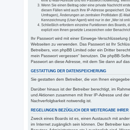
eine E-Mail-Adresse und ein Passwort notwendig. Wenn du
Wenn Sie einen Beitrag oder eine private Nachricht erst
diesen Fällen wird auch Ihre IP-Adresse gespeichert. D
Umfragen), Änderungen an zentralen Profildaten (E-Mai
Kennzeichnung (User Agent) wird nur in der „Wer ist onl
Schließlich erfordern einzelne Funktionen des Boards,
explizit von Ihnen gesetzte Lesezeichen oder Benachric
Ihr Passwort wird mit einer Einwege-Verschlüsselung (
Webseiten zu verwenden. Das Passwort ist Ihr Schlüss
Betreibers, von phpBB Limited oder ein Dritter berec
mein Passwort vergessen“ benutzen. Die phpBB-Softw
Passwort an diese Adresse, mit dem Sie dann auf das
GESTATTUNG DER DATENSPEICHERUNG
Sie gestatten dem Betreiber, die von Ihnen eingegeb
Darüber hinaus ist der Betreiber berechtigt, im Rahm
und Aktionen zusammen mit Ihrer IP-Adresse und der 
Nachverfolgbarkeit notwendig ist.
REGELUNGEN BEZÜGLICH DER WEITERGABE IHRER
Zweck eines Boards ist es, einen Austausch mit andere
im Internet zugänglich sein können. Der Betreiber kan