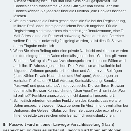
Authentifizierungsschlüssel und eine Session-ID gespeichert. Die
Cookies haben standardmäßig eine Gültigkeit von einem Jahr. Alle
Cookies können Sie jederzeit über die Funktion „Alle Cookies löschen“
löschen.
Weiterhin werden die Daten gespeichert, die Sie bei der Registrierung,
in Ihrem Profil oder Ihrem persönlichem Bereich angeben. Für die
Registrierung sind mindestens ein eindeutiger Benutzername, eine E-
Mail-Adresse und ein Passwort notwendig. Wenn durch den Betreiber
weitere Daten als notwendig festgelegt wurden, so ist dies für Sie vor
deren Eingabe ersichtlich.
Wenn Sie einen Beitrag oder eine private Nachricht erstellen, so werden
die dort eingegebenen Daten ebenfalls gespeichert. Gleiches gilt, wenn
Sie einen Beitrag als Entwurf zwischenspeichern. In diesen Fällen wird
auch Ihre IP-Adresse gespeichert. Die IP-Adresse wird weiterhin bei
folgenden Aktionen gespeichert: Löschen und Ändern von Beiträgen
(dazu zählen Private Nachrichten und Umfragen), Änderungen an
zentralen Profildaten (E-Mail-Adresse, Kontoaktivierung, Benutzer-
Passwort) und gescheiterte Anmeldeversuche. Die von Ihrem Browser
übermittelte Browser-Kennzeichnung (User Agent) wird nur in der „Wer
ist online?“-Funktion angezeigt und nicht dauerhaft gespeichert.
Schließlich erfordern einzelne Funktionen des Boards, dass weitere
Daten gespeichert werden. Dazu gehören Ihr Abstimmungsverhalten bei
Umfragen, der Gelesen-Status von Ihren Beiträgen oder explizit von
Ihnen gesetzte Lesezeichen oder Benachrichtigungsfunktionen.
Ihr Passwort wird mit einer Einwege-Verschlüsselung (Hash)
gespeichert, so dass es sicher ist. Jedoch wird Ihnen empfohlen,