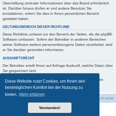
Übermittlung zentraler Informationen über das Board erforderlich
ist. Darüber hinaus dürfen er und andere Benutzer Sie
kontaktieren, sofern Sie dies in Ihrem persönlichen Bereich
gestattet haben.
GELTUNGSBEREICH DIESER RICHTLINIE
Diese Richtlinie umfasst nur den Bereich der Seiten, die die phpBB-
Software umfassen. Sofern der Betreiber in anderen Bereichen
seiner Software weitere personenbezogene Daten verarbeitet, wird
er Sie darüber gesondert informieren.
AUSKUNFTSRECHT
Der Betreiber erteilt Ihnen auf Anfrage Auskunft, welche Daten über
Sie gespeichert sind.
Sie können jederzeit die Löschung bzw. Sperrung Ihrer Daten
Diese Website nutzt Cookies, um Ihnen den
verlangen. Kontaktieren Sie hierzu bitte den Betreiber.
bestmöglichen Komfort bei der Nutzung zu
bieten.
Mehr erfahren
Foren-Übersicht
Alle Cookies löschen
Alle Zeiten sind
UTC+02:00
Verstanden!
Powered by
phpBB
® Forum Software © phpBB Limited
Deutsche Übersetzung durch
phpBB.de