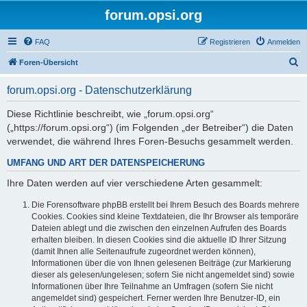
forum.opsi.org
FAQ
Registrieren
Anmelden
S
Foren-Übersicht
u
forum.opsi.org - Datenschutzerklärung
c
h
Diese Richtlinie beschreibt, wie „forum.opsi.org“
(„https://forum.opsi.org“) (im Folgenden „der Betreiber“) die Daten
e
verwendet, die während Ihres Foren-Besuchs gesammelt werden.
UMFANG UND ART DER DATENSPEICHERUNG
Ihre Daten werden auf vier verschiedene Arten gesammelt:
Die Forensoftware phpBB erstellt bei Ihrem Besuch des Boards mehrere
Cookies. Cookies sind kleine Textdateien, die Ihr Browser als temporäre
Dateien ablegt und die zwischen den einzelnen Aufrufen des Boards
erhalten bleiben. In diesen Cookies sind die aktuelle ID Ihrer Sitzung
(damit Ihnen alle Seitenaufrufe zugeordnet werden können),
Informationen über die von Ihnen gelesenen Beiträge (zur Markierung
dieser als gelesen/ungelesen; sofern Sie nicht angemeldet sind) sowie
Informationen über Ihre Teilnahme an Umfragen (sofern Sie nicht
angemeldet sind) gespeichert. Ferner werden Ihre Benutzer-ID, ein