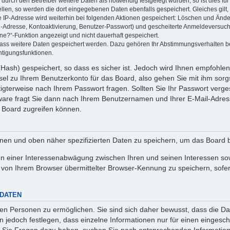
rch den Betreiber weitere Daten als notwendig festgelegt wurden, so ist dies für 
ellen, so werden die dort eingegebenen Daten ebenfalls gespeichert. Gleiches gilt
ie IP-Adresse wird weiterhin bei folgenden Aktionen gespeichert: Löschen und Änd
l-Adresse, Kontoaktivierung, Benutzer-Passwort) und gescheiterte Anmeldeversuch
ine?“-Funktion angezeigt und nicht dauerhaft gespeichert.
 dass weitere Daten gespeichert werden. Dazu gehören Ihr Abstimmungsverhalten b
htigungsfunktionen.
Hash) gespeichert, so dass es sicher ist. Jedoch wird Ihnen empfohlen,
el zu Ihrem Benutzerkonto für das Board, also gehen Sie mit ihm sorg
htigterweise nach Ihrem Passwort fragen. Sollten Sie Ihr Passwort verg
are fragt Sie dann nach Ihrem Benutzernamen und Ihrer E-Mail-Adres
 Board zugreifen können.
enen und oben näher spezifizierten Daten zu speichern, um das Board 
en einer Interessenabwägung zwischen Ihren und seinen Interessen sowi
von Ihrem Browser übermittelter Browser-Kennung zu speichern, sofer
 DATEN
n Personen zu ermöglichen. Sie sind sich daher bewusst, dass die Date
n jedoch festlegen, dass einzelne Informationen nur für einen eingeschr