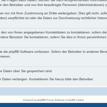
nn Sie Fragen dazu haben, suchen Sie nach entsprechenden Information
für den Betreiber und von ihm beauftragte Personen (Administratoren) z
r nur mit Ihrer Zustimmung an Dritte weitergeben. Dies gilt nicht, so
n) verpflichtet ist oder die Daten zur Durchsetzung rechtlicher Interes
r den von Ihnen angegebenen Kontaktdaten zu kontaktieren, sofern die
andere Benutzer Sie kontaktieren, sofern Sie dies in Ihrem persönlichen
, die die phpBB-Software umfassen. Sofern der Betreiber in anderen Be
rmieren.
he Daten über Sie gespeichert sind.
 Daten verlangen. Kontaktieren Sie hierzu bitte den Betreiber.
Powered by
phpBB
® Forum Software © phpBB Limited
Deutsche Übersetzung durch
phpBB.de