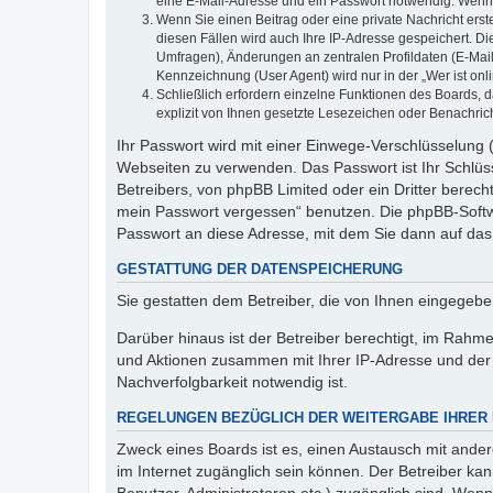
eine E-Mail-Adresse und ein Passwort notwendig. Wenn du
Wenn Sie einen Beitrag oder eine private Nachricht erst
diesen Fällen wird auch Ihre IP-Adresse gespeichert. D
Umfragen), Änderungen an zentralen Profildaten (E-Mai
Kennzeichnung (User Agent) wird nur in der „Wer ist onl
Schließlich erfordern einzelne Funktionen des Boards,
explizit von Ihnen gesetzte Lesezeichen oder Benachric
Ihr Passwort wird mit einer Einwege-Verschlüsselung (
Webseiten zu verwenden. Das Passwort ist Ihr Schlüss
Betreibers, von phpBB Limited oder ein Dritter berec
mein Passwort vergessen“ benutzen. Die phpBB-Softw
Passwort an diese Adresse, mit dem Sie dann auf das
GESTATTUNG DER DATENSPEICHERUNG
Sie gestatten dem Betreiber, die von Ihnen eingegeb
Darüber hinaus ist der Betreiber berechtigt, im Rahm
und Aktionen zusammen mit Ihrer IP-Adresse und der 
Nachverfolgbarkeit notwendig ist.
REGELUNGEN BEZÜGLICH DER WEITERGABE IHRER
Zweck eines Boards ist es, einen Austausch mit andere
im Internet zugänglich sein können. Der Betreiber kan