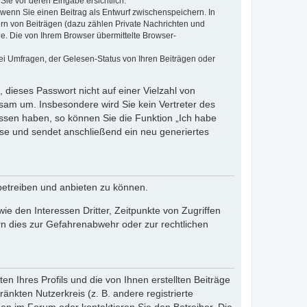
Sie vor deren Eingabe ersichtlich.
, wenn Sie einen Beitrag als Entwurf zwischenspeichern. In
ern von Beiträgen (dazu zählen Private Nachrichten und
e. Die von Ihrem Browser übermittelte Browser-
ei Umfragen, der Gelesen-Status von Ihren Beiträgen oder
 dieses Passwort nicht auf einer Vielzahl von
sam um. Insbesondere wird Sie kein Vertreter des
essen haben, so können Sie die Funktion „Ich habe
se und sendet anschließend ein neu generiertes
betreiben und anbieten zu können.
e den Interessen Dritter, Zeitpunkte von Zugriffen
n dies zur Gefahrenabwehr oder zur rechtlichen
n Ihres Profils und die von Ihnen erstellten Beiträge
änkten Nutzerkreis (z. B. andere registrierte