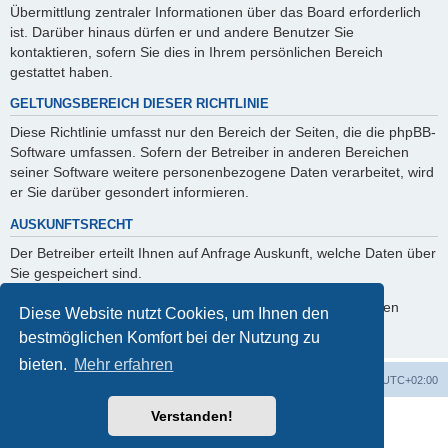
Übermittlung zentraler Informationen über das Board erforderlich
ist. Darüber hinaus dürfen er und andere Benutzer Sie
kontaktieren, sofern Sie dies in Ihrem persönlichen Bereich
gestattet haben.
GELTUNGSBEREICH DIESER RICHTLINIE
Diese Richtlinie umfasst nur den Bereich der Seiten, die die phpBB-
Software umfassen. Sofern der Betreiber in anderen Bereichen
seiner Software weitere personenbezogene Daten verarbeitet, wird
er Sie darüber gesondert informieren.
AUSKUNFTSRECHT
Der Betreiber erteilt Ihnen auf Anfrage Auskunft, welche Daten über
Sie gespeichert sind.
Sie können jederzeit die Löschung bzw. Sperrung Ihrer Daten
Diese Website nutzt Cookies, um Ihnen den
verlangen. Kontaktieren Sie hierzu bitte den Betreiber.
bestmöglichen Komfort bei der Nutzung zu
bieten.
Mehr erfahren
Foren-Übersicht
Alle Cookies löschen
Alle Zeiten sind
UTC+02:00
Verstanden!
Powered by
phpBB
® Forum Software © phpBB Limited
Deutsche Übersetzung durch
phpBB.de