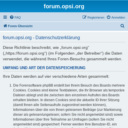
forum.opsi.org
FAQ
Registrieren
Anmelden
S
Foren-Übersicht
u
forum.opsi.org - Datenschutzerklärung
c
h
Diese Richtlinie beschreibt, wie „forum.opsi.org“
(„https://forum.opsi.org“) (im Folgenden „der Betreiber“) die Daten
e
verwendet, die während Ihres Foren-Besuchs gesammelt werden.
UMFANG UND ART DER DATENSPEICHERUNG
Ihre Daten werden auf vier verschiedene Arten gesammelt:
Die Forensoftware phpBB erstellt bei Ihrem Besuch des Boards mehrere
Cookies. Cookies sind kleine Textdateien, die Ihr Browser als temporäre
Dateien ablegt und die zwischen den einzelnen Aufrufen des Boards
erhalten bleiben. In diesen Cookies sind die aktuelle ID Ihrer Sitzung
(damit Ihnen alle Seitenaufrufe zugeordnet werden können),
Informationen über die von Ihnen gelesenen Beiträge (zur Markierung
dieser als gelesen/ungelesen; sofern Sie nicht angemeldet sind) sowie
Informationen über Ihre Teilnahme an Umfragen (sofern Sie nicht
angemeldet sind) gespeichert. Ferner werden Ihre Benutzer-ID, ein