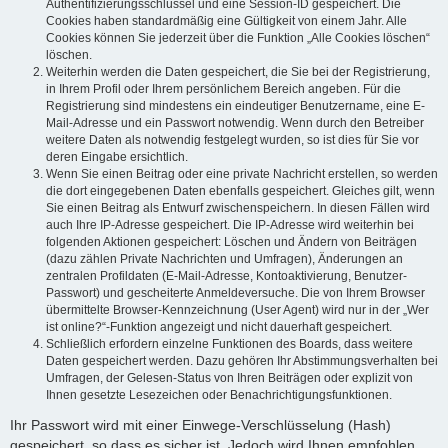
Authentifizierungsschlüssel und eine Session-ID gespeichert. Die
Cookies haben standardmäßig eine Gültigkeit von einem Jahr. Alle
Cookies können Sie jederzeit über die Funktion „Alle Cookies löschen“
löschen.
Weiterhin werden die Daten gespeichert, die Sie bei der Registrierung,
in Ihrem Profil oder Ihrem persönlichem Bereich angeben. Für die
Registrierung sind mindestens ein eindeutiger Benutzername, eine E-
Mail-Adresse und ein Passwort notwendig. Wenn durch den Betreiber
weitere Daten als notwendig festgelegt wurden, so ist dies für Sie vor
deren Eingabe ersichtlich.
Wenn Sie einen Beitrag oder eine private Nachricht erstellen, so werden
die dort eingegebenen Daten ebenfalls gespeichert. Gleiches gilt, wenn
Sie einen Beitrag als Entwurf zwischenspeichern. In diesen Fällen wird
auch Ihre IP-Adresse gespeichert. Die IP-Adresse wird weiterhin bei
folgenden Aktionen gespeichert: Löschen und Ändern von Beiträgen
(dazu zählen Private Nachrichten und Umfragen), Änderungen an
zentralen Profildaten (E-Mail-Adresse, Kontoaktivierung, Benutzer-
Passwort) und gescheiterte Anmeldeversuche. Die von Ihrem Browser
übermittelte Browser-Kennzeichnung (User Agent) wird nur in der „Wer
ist online?“-Funktion angezeigt und nicht dauerhaft gespeichert.
Schließlich erfordern einzelne Funktionen des Boards, dass weitere
Daten gespeichert werden. Dazu gehören Ihr Abstimmungsverhalten bei
Umfragen, der Gelesen-Status von Ihren Beiträgen oder explizit von
Ihnen gesetzte Lesezeichen oder Benachrichtigungsfunktionen.
Ihr Passwort wird mit einer Einwege-Verschlüsselung (Hash)
gespeichert, so dass es sicher ist. Jedoch wird Ihnen empfohlen,