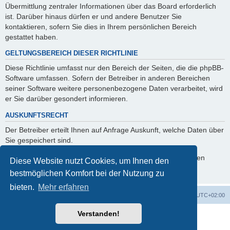
Übermittlung zentraler Informationen über das Board erforderlich
ist. Darüber hinaus dürfen er und andere Benutzer Sie
kontaktieren, sofern Sie dies in Ihrem persönlichen Bereich
gestattet haben.
GELTUNGSBEREICH DIESER RICHTLINIE
Diese Richtlinie umfasst nur den Bereich der Seiten, die die phpBB-
Software umfassen. Sofern der Betreiber in anderen Bereichen
seiner Software weitere personenbezogene Daten verarbeitet, wird
er Sie darüber gesondert informieren.
AUSKUNFTSRECHT
Der Betreiber erteilt Ihnen auf Anfrage Auskunft, welche Daten über
Sie gespeichert sind.
Sie können jederzeit die Löschung bzw. Sperrung Ihrer Daten
Diese Website nutzt Cookies, um Ihnen den
verlangen. Kontaktieren Sie hierzu bitte den Betreiber.
bestmöglichen Komfort bei der Nutzung zu
bieten.
Mehr erfahren
Foren-Übersicht
Alle Cookies löschen
Alle Zeiten sind
UTC+02:00
Verstanden!
Powered by
phpBB
® Forum Software © phpBB Limited
Deutsche Übersetzung durch
phpBB.de