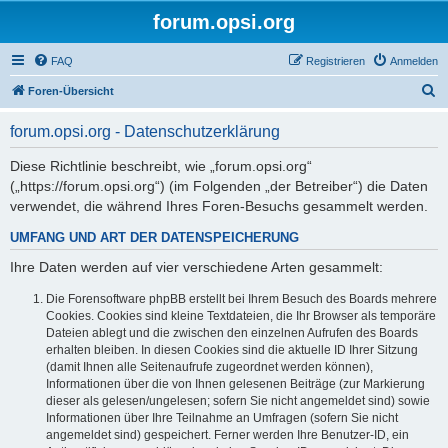
forum.opsi.org
FAQ
Registrieren
Anmelden
S
Foren-Übersicht
u
forum.opsi.org - Datenschutzerklärung
c
h
Diese Richtlinie beschreibt, wie „forum.opsi.org“
(„https://forum.opsi.org“) (im Folgenden „der Betreiber“) die Daten
e
verwendet, die während Ihres Foren-Besuchs gesammelt werden.
UMFANG UND ART DER DATENSPEICHERUNG
Ihre Daten werden auf vier verschiedene Arten gesammelt:
Die Forensoftware phpBB erstellt bei Ihrem Besuch des Boards mehrere
Cookies. Cookies sind kleine Textdateien, die Ihr Browser als temporäre
Dateien ablegt und die zwischen den einzelnen Aufrufen des Boards
erhalten bleiben. In diesen Cookies sind die aktuelle ID Ihrer Sitzung
(damit Ihnen alle Seitenaufrufe zugeordnet werden können),
Informationen über die von Ihnen gelesenen Beiträge (zur Markierung
dieser als gelesen/ungelesen; sofern Sie nicht angemeldet sind) sowie
Informationen über Ihre Teilnahme an Umfragen (sofern Sie nicht
angemeldet sind) gespeichert. Ferner werden Ihre Benutzer-ID, ein