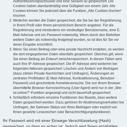
Authentifizierungsschlüssel und eine Session-ID gespeichert. Die
Cookies haben standardmäßig eine Gültigkeit von einem Jahr. Alle
Cookies können Sie jederzeit über die Funktion „Alle Cookies löschen“
löschen.
Weiterhin werden die Daten gespeichert, die Sie bei der Registrierung,
in Ihrem Profil oder Ihrem persönlichem Bereich angeben. Für die
Registrierung sind mindestens ein eindeutiger Benutzername, eine E-
Mail-Adresse und ein Passwort notwendig. Wenn durch den Betreiber
weitere Daten als notwendig festgelegt wurden, so ist dies für Sie vor
deren Eingabe ersichtlich.
Wenn Sie einen Beitrag oder eine private Nachricht erstellen, so werden
die dort eingegebenen Daten ebenfalls gespeichert. Gleiches gilt, wenn
Sie einen Beitrag als Entwurf zwischenspeichern. In diesen Fällen wird
auch Ihre IP-Adresse gespeichert. Die IP-Adresse wird weiterhin bei
folgenden Aktionen gespeichert: Löschen und Ändern von Beiträgen
(dazu zählen Private Nachrichten und Umfragen), Änderungen an
zentralen Profildaten (E-Mail-Adresse, Kontoaktivierung, Benutzer-
Passwort) und gescheiterte Anmeldeversuche. Die von Ihrem Browser
übermittelte Browser-Kennzeichnung (User Agent) wird nur in der „Wer
ist online?“-Funktion angezeigt und nicht dauerhaft gespeichert.
Schließlich erfordern einzelne Funktionen des Boards, dass weitere
Daten gespeichert werden. Dazu gehören Ihr Abstimmungsverhalten bei
Umfragen, der Gelesen-Status von Ihren Beiträgen oder explizit von
Ihnen gesetzte Lesezeichen oder Benachrichtigungsfunktionen.
Ihr Passwort wird mit einer Einwege-Verschlüsselung (Hash)
gespeichert, so dass es sicher ist. Jedoch wird Ihnen empfohlen,