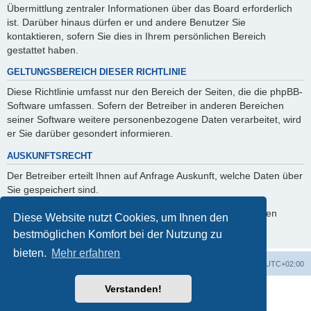
Übermittlung zentraler Informationen über das Board erforderlich
ist. Darüber hinaus dürfen er und andere Benutzer Sie
kontaktieren, sofern Sie dies in Ihrem persönlichen Bereich
gestattet haben.
GELTUNGSBEREICH DIESER RICHTLINIE
Diese Richtlinie umfasst nur den Bereich der Seiten, die die phpBB-
Software umfassen. Sofern der Betreiber in anderen Bereichen
seiner Software weitere personenbezogene Daten verarbeitet, wird
er Sie darüber gesondert informieren.
AUSKUNFTSRECHT
Der Betreiber erteilt Ihnen auf Anfrage Auskunft, welche Daten über
Sie gespeichert sind.
Sie können jederzeit die Löschung bzw. Sperrung Ihrer Daten
Diese Website nutzt Cookies, um Ihnen den
verlangen. Kontaktieren Sie hierzu bitte den Betreiber.
bestmöglichen Komfort bei der Nutzung zu
bieten.
Mehr erfahren
Foren-Übersicht
Alle Cookies löschen
Alle Zeiten sind
UTC+02:00
Verstanden!
Powered by
phpBB
® Forum Software © phpBB Limited
Deutsche Übersetzung durch
phpBB.de