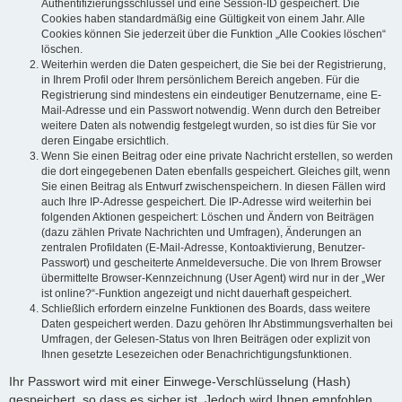
Authentifizierungsschlüssel und eine Session-ID gespeichert. Die
Cookies haben standardmäßig eine Gültigkeit von einem Jahr. Alle
Cookies können Sie jederzeit über die Funktion „Alle Cookies löschen“
löschen.
Weiterhin werden die Daten gespeichert, die Sie bei der Registrierung,
in Ihrem Profil oder Ihrem persönlichem Bereich angeben. Für die
Registrierung sind mindestens ein eindeutiger Benutzername, eine E-
Mail-Adresse und ein Passwort notwendig. Wenn durch den Betreiber
weitere Daten als notwendig festgelegt wurden, so ist dies für Sie vor
deren Eingabe ersichtlich.
Wenn Sie einen Beitrag oder eine private Nachricht erstellen, so werden
die dort eingegebenen Daten ebenfalls gespeichert. Gleiches gilt, wenn
Sie einen Beitrag als Entwurf zwischenspeichern. In diesen Fällen wird
auch Ihre IP-Adresse gespeichert. Die IP-Adresse wird weiterhin bei
folgenden Aktionen gespeichert: Löschen und Ändern von Beiträgen
(dazu zählen Private Nachrichten und Umfragen), Änderungen an
zentralen Profildaten (E-Mail-Adresse, Kontoaktivierung, Benutzer-
Passwort) und gescheiterte Anmeldeversuche. Die von Ihrem Browser
übermittelte Browser-Kennzeichnung (User Agent) wird nur in der „Wer
ist online?“-Funktion angezeigt und nicht dauerhaft gespeichert.
Schließlich erfordern einzelne Funktionen des Boards, dass weitere
Daten gespeichert werden. Dazu gehören Ihr Abstimmungsverhalten bei
Umfragen, der Gelesen-Status von Ihren Beiträgen oder explizit von
Ihnen gesetzte Lesezeichen oder Benachrichtigungsfunktionen.
Ihr Passwort wird mit einer Einwege-Verschlüsselung (Hash)
gespeichert, so dass es sicher ist. Jedoch wird Ihnen empfohlen,