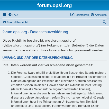
forum.opsi.org
FAQ
Registrieren
Anmelden
S
Foren-Übersicht
u
forum.opsi.org - Datenschutzerklärung
c
h
Diese Richtlinie beschreibt, wie „forum.opsi.org“
(„https://forum.opsi.org“) (im Folgenden „der Betreiber“) die Daten
e
verwendet, die während Ihres Foren-Besuchs gesammelt werden.
UMFANG UND ART DER DATENSPEICHERUNG
Ihre Daten werden auf vier verschiedene Arten gesammelt:
Die Forensoftware phpBB erstellt bei Ihrem Besuch des Boards mehrere
Cookies. Cookies sind kleine Textdateien, die Ihr Browser als temporäre
Dateien ablegt und die zwischen den einzelnen Aufrufen des Boards
erhalten bleiben. In diesen Cookies sind die aktuelle ID Ihrer Sitzung
(damit Ihnen alle Seitenaufrufe zugeordnet werden können),
Informationen über die von Ihnen gelesenen Beiträge (zur Markierung
dieser als gelesen/ungelesen; sofern Sie nicht angemeldet sind) sowie
Informationen über Ihre Teilnahme an Umfragen (sofern Sie nicht
angemeldet sind) gespeichert. Ferner werden Ihre Benutzer-ID, ein