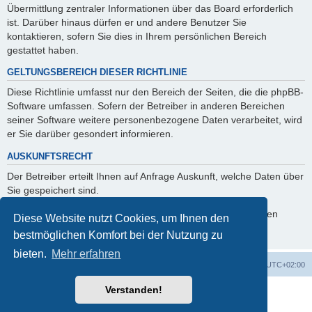
Übermittlung zentraler Informationen über das Board erforderlich
ist. Darüber hinaus dürfen er und andere Benutzer Sie
kontaktieren, sofern Sie dies in Ihrem persönlichen Bereich
gestattet haben.
GELTUNGSBEREICH DIESER RICHTLINIE
Diese Richtlinie umfasst nur den Bereich der Seiten, die die phpBB-
Software umfassen. Sofern der Betreiber in anderen Bereichen
seiner Software weitere personenbezogene Daten verarbeitet, wird
er Sie darüber gesondert informieren.
AUSKUNFTSRECHT
Der Betreiber erteilt Ihnen auf Anfrage Auskunft, welche Daten über
Sie gespeichert sind.
Sie können jederzeit die Löschung bzw. Sperrung Ihrer Daten
Diese Website nutzt Cookies, um Ihnen den
verlangen. Kontaktieren Sie hierzu bitte den Betreiber.
bestmöglichen Komfort bei der Nutzung zu
bieten.
Mehr erfahren
Foren-Übersicht
Alle Cookies löschen
Alle Zeiten sind
UTC+02:00
Verstanden!
Powered by
phpBB
® Forum Software © phpBB Limited
Deutsche Übersetzung durch
phpBB.de