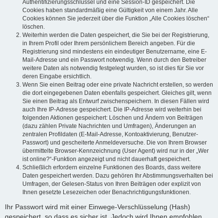
Authentifizierungsschlüssel und eine Session-ID gespeichert. Die
Cookies haben standardmäßig eine Gültigkeit von einem Jahr. Alle
Cookies können Sie jederzeit über die Funktion „Alle Cookies löschen“
löschen.
Weiterhin werden die Daten gespeichert, die Sie bei der Registrierung,
in Ihrem Profil oder Ihrem persönlichem Bereich angeben. Für die
Registrierung sind mindestens ein eindeutiger Benutzername, eine E-
Mail-Adresse und ein Passwort notwendig. Wenn durch den Betreiber
weitere Daten als notwendig festgelegt wurden, so ist dies für Sie vor
deren Eingabe ersichtlich.
Wenn Sie einen Beitrag oder eine private Nachricht erstellen, so werden
die dort eingegebenen Daten ebenfalls gespeichert. Gleiches gilt, wenn
Sie einen Beitrag als Entwurf zwischenspeichern. In diesen Fällen wird
auch Ihre IP-Adresse gespeichert. Die IP-Adresse wird weiterhin bei
folgenden Aktionen gespeichert: Löschen und Ändern von Beiträgen
(dazu zählen Private Nachrichten und Umfragen), Änderungen an
zentralen Profildaten (E-Mail-Adresse, Kontoaktivierung, Benutzer-
Passwort) und gescheiterte Anmeldeversuche. Die von Ihrem Browser
übermittelte Browser-Kennzeichnung (User Agent) wird nur in der „Wer
ist online?“-Funktion angezeigt und nicht dauerhaft gespeichert.
Schließlich erfordern einzelne Funktionen des Boards, dass weitere
Daten gespeichert werden. Dazu gehören Ihr Abstimmungsverhalten bei
Umfragen, der Gelesen-Status von Ihren Beiträgen oder explizit von
Ihnen gesetzte Lesezeichen oder Benachrichtigungsfunktionen.
Ihr Passwort wird mit einer Einwege-Verschlüsselung (Hash)
gespeichert, so dass es sicher ist. Jedoch wird Ihnen empfohlen,