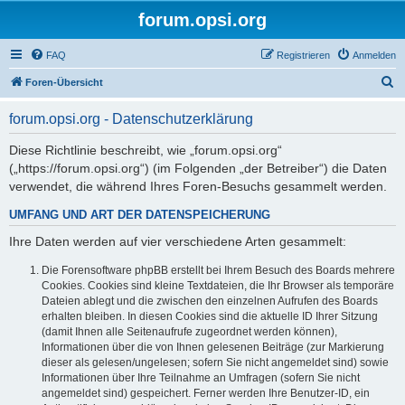
forum.opsi.org
FAQ
Registrieren
Anmelden
S
Foren-Übersicht
u
forum.opsi.org - Datenschutzerklärung
c
h
Diese Richtlinie beschreibt, wie „forum.opsi.org“
(„https://forum.opsi.org“) (im Folgenden „der Betreiber“) die Daten
e
verwendet, die während Ihres Foren-Besuchs gesammelt werden.
UMFANG UND ART DER DATENSPEICHERUNG
Ihre Daten werden auf vier verschiedene Arten gesammelt:
Die Forensoftware phpBB erstellt bei Ihrem Besuch des Boards mehrere
Cookies. Cookies sind kleine Textdateien, die Ihr Browser als temporäre
Dateien ablegt und die zwischen den einzelnen Aufrufen des Boards
erhalten bleiben. In diesen Cookies sind die aktuelle ID Ihrer Sitzung
(damit Ihnen alle Seitenaufrufe zugeordnet werden können),
Informationen über die von Ihnen gelesenen Beiträge (zur Markierung
dieser als gelesen/ungelesen; sofern Sie nicht angemeldet sind) sowie
Informationen über Ihre Teilnahme an Umfragen (sofern Sie nicht
angemeldet sind) gespeichert. Ferner werden Ihre Benutzer-ID, ein