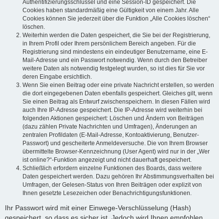
Authentifizierungsschlüssel und eine Session-ID gespeichert. Die
Cookies haben standardmäßig eine Gültigkeit von einem Jahr. Alle
Cookies können Sie jederzeit über die Funktion „Alle Cookies löschen“
löschen.
Weiterhin werden die Daten gespeichert, die Sie bei der Registrierung,
in Ihrem Profil oder Ihrem persönlichem Bereich angeben. Für die
Registrierung sind mindestens ein eindeutiger Benutzername, eine E-
Mail-Adresse und ein Passwort notwendig. Wenn durch den Betreiber
weitere Daten als notwendig festgelegt wurden, so ist dies für Sie vor
deren Eingabe ersichtlich.
Wenn Sie einen Beitrag oder eine private Nachricht erstellen, so werden
die dort eingegebenen Daten ebenfalls gespeichert. Gleiches gilt, wenn
Sie einen Beitrag als Entwurf zwischenspeichern. In diesen Fällen wird
auch Ihre IP-Adresse gespeichert. Die IP-Adresse wird weiterhin bei
folgenden Aktionen gespeichert: Löschen und Ändern von Beiträgen
(dazu zählen Private Nachrichten und Umfragen), Änderungen an
zentralen Profildaten (E-Mail-Adresse, Kontoaktivierung, Benutzer-
Passwort) und gescheiterte Anmeldeversuche. Die von Ihrem Browser
übermittelte Browser-Kennzeichnung (User Agent) wird nur in der „Wer
ist online?“-Funktion angezeigt und nicht dauerhaft gespeichert.
Schließlich erfordern einzelne Funktionen des Boards, dass weitere
Daten gespeichert werden. Dazu gehören Ihr Abstimmungsverhalten bei
Umfragen, der Gelesen-Status von Ihren Beiträgen oder explizit von
Ihnen gesetzte Lesezeichen oder Benachrichtigungsfunktionen.
Ihr Passwort wird mit einer Einwege-Verschlüsselung (Hash)
gespeichert, so dass es sicher ist. Jedoch wird Ihnen empfohlen,