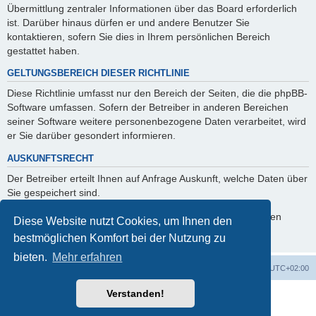
Übermittlung zentraler Informationen über das Board erforderlich
ist. Darüber hinaus dürfen er und andere Benutzer Sie
kontaktieren, sofern Sie dies in Ihrem persönlichen Bereich
gestattet haben.
GELTUNGSBEREICH DIESER RICHTLINIE
Diese Richtlinie umfasst nur den Bereich der Seiten, die die phpBB-
Software umfassen. Sofern der Betreiber in anderen Bereichen
seiner Software weitere personenbezogene Daten verarbeitet, wird
er Sie darüber gesondert informieren.
AUSKUNFTSRECHT
Der Betreiber erteilt Ihnen auf Anfrage Auskunft, welche Daten über
Sie gespeichert sind.
Sie können jederzeit die Löschung bzw. Sperrung Ihrer Daten
Diese Website nutzt Cookies, um Ihnen den
verlangen. Kontaktieren Sie hierzu bitte den Betreiber.
bestmöglichen Komfort bei der Nutzung zu
bieten.
Mehr erfahren
Foren-Übersicht
Alle Cookies löschen
Alle Zeiten sind
UTC+02:00
Verstanden!
Powered by
phpBB
® Forum Software © phpBB Limited
Deutsche Übersetzung durch
phpBB.de