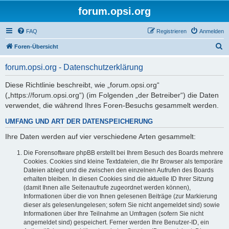
forum.opsi.org
FAQ
Registrieren
Anmelden
S
Foren-Übersicht
u
forum.opsi.org - Datenschutzerklärung
c
h
Diese Richtlinie beschreibt, wie „forum.opsi.org“
(„https://forum.opsi.org“) (im Folgenden „der Betreiber“) die Daten
e
verwendet, die während Ihres Foren-Besuchs gesammelt werden.
UMFANG UND ART DER DATENSPEICHERUNG
Ihre Daten werden auf vier verschiedene Arten gesammelt:
Die Forensoftware phpBB erstellt bei Ihrem Besuch des Boards mehrere
Cookies. Cookies sind kleine Textdateien, die Ihr Browser als temporäre
Dateien ablegt und die zwischen den einzelnen Aufrufen des Boards
erhalten bleiben. In diesen Cookies sind die aktuelle ID Ihrer Sitzung
(damit Ihnen alle Seitenaufrufe zugeordnet werden können),
Informationen über die von Ihnen gelesenen Beiträge (zur Markierung
dieser als gelesen/ungelesen; sofern Sie nicht angemeldet sind) sowie
Informationen über Ihre Teilnahme an Umfragen (sofern Sie nicht
angemeldet sind) gespeichert. Ferner werden Ihre Benutzer-ID, ein