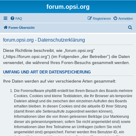
forum.opsi.org
FAQ
Registrieren
Anmelden
S
Foren-Übersicht
u
forum.opsi.org - Datenschutzerklärung
c
h
Diese Richtlinie beschreibt, wie „forum.opsi.org“
(„https://forum.opsi.org“) (im Folgenden „der Betreiber“) die Daten
e
verwendet, die während Ihres Foren-Besuchs gesammelt werden.
UMFANG UND ART DER DATENSPEICHERUNG
Ihre Daten werden auf vier verschiedene Arten gesammelt:
Die Forensoftware phpBB erstellt bei Ihrem Besuch des Boards mehrere
Cookies. Cookies sind kleine Textdateien, die Ihr Browser als temporäre
Dateien ablegt und die zwischen den einzelnen Aufrufen des Boards
erhalten bleiben. In diesen Cookies sind die aktuelle ID Ihrer Sitzung
(damit Ihnen alle Seitenaufrufe zugeordnet werden können),
Informationen über die von Ihnen gelesenen Beiträge (zur Markierung
dieser als gelesen/ungelesen; sofern Sie nicht angemeldet sind) sowie
Informationen über Ihre Teilnahme an Umfragen (sofern Sie nicht
angemeldet sind) gespeichert. Ferner werden Ihre Benutzer-ID, ein