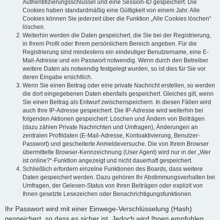
Authentifizierungsschlüssel und eine Session-ID gespeichert. Die
Cookies haben standardmäßig eine Gültigkeit von einem Jahr. Alle
Cookies können Sie jederzeit über die Funktion „Alle Cookies löschen“
löschen.
Weiterhin werden die Daten gespeichert, die Sie bei der Registrierung,
in Ihrem Profil oder Ihrem persönlichem Bereich angeben. Für die
Registrierung sind mindestens ein eindeutiger Benutzername, eine E-
Mail-Adresse und ein Passwort notwendig. Wenn durch den Betreiber
weitere Daten als notwendig festgelegt wurden, so ist dies für Sie vor
deren Eingabe ersichtlich.
Wenn Sie einen Beitrag oder eine private Nachricht erstellen, so werden
die dort eingegebenen Daten ebenfalls gespeichert. Gleiches gilt, wenn
Sie einen Beitrag als Entwurf zwischenspeichern. In diesen Fällen wird
auch Ihre IP-Adresse gespeichert. Die IP-Adresse wird weiterhin bei
folgenden Aktionen gespeichert: Löschen und Ändern von Beiträgen
(dazu zählen Private Nachrichten und Umfragen), Änderungen an
zentralen Profildaten (E-Mail-Adresse, Kontoaktivierung, Benutzer-
Passwort) und gescheiterte Anmeldeversuche. Die von Ihrem Browser
übermittelte Browser-Kennzeichnung (User Agent) wird nur in der „Wer
ist online?“-Funktion angezeigt und nicht dauerhaft gespeichert.
Schließlich erfordern einzelne Funktionen des Boards, dass weitere
Daten gespeichert werden. Dazu gehören Ihr Abstimmungsverhalten bei
Umfragen, der Gelesen-Status von Ihren Beiträgen oder explizit von
Ihnen gesetzte Lesezeichen oder Benachrichtigungsfunktionen.
Ihr Passwort wird mit einer Einwege-Verschlüsselung (Hash)
gespeichert, so dass es sicher ist. Jedoch wird Ihnen empfohlen,