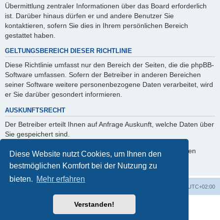
Übermittlung zentraler Informationen über das Board erforderlich
ist. Darüber hinaus dürfen er und andere Benutzer Sie
kontaktieren, sofern Sie dies in Ihrem persönlichen Bereich
gestattet haben.
GELTUNGSBEREICH DIESER RICHTLINIE
Diese Richtlinie umfasst nur den Bereich der Seiten, die die phpBB-
Software umfassen. Sofern der Betreiber in anderen Bereichen
seiner Software weitere personenbezogene Daten verarbeitet, wird
er Sie darüber gesondert informieren.
AUSKUNFTSRECHT
Der Betreiber erteilt Ihnen auf Anfrage Auskunft, welche Daten über
Sie gespeichert sind.
Sie können jederzeit die Löschung bzw. Sperrung Ihrer Daten
Diese Website nutzt Cookies, um Ihnen den
verlangen. Kontaktieren Sie hierzu bitte den Betreiber.
bestmöglichen Komfort bei der Nutzung zu
bieten.
Mehr erfahren
Foren-Übersicht
Alle Cookies löschen
Alle Zeiten sind
UTC+02:00
Verstanden!
Powered by
phpBB
® Forum Software © phpBB Limited
Deutsche Übersetzung durch
phpBB.de