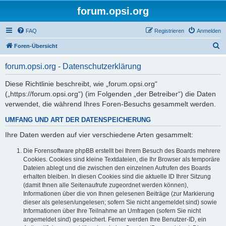
forum.opsi.org
FAQ
Registrieren
Anmelden
S
Foren-Übersicht
u
forum.opsi.org - Datenschutzerklärung
c
h
Diese Richtlinie beschreibt, wie „forum.opsi.org“
(„https://forum.opsi.org“) (im Folgenden „der Betreiber“) die Daten
e
verwendet, die während Ihres Foren-Besuchs gesammelt werden.
UMFANG UND ART DER DATENSPEICHERUNG
Ihre Daten werden auf vier verschiedene Arten gesammelt:
Die Forensoftware phpBB erstellt bei Ihrem Besuch des Boards mehrere
Cookies. Cookies sind kleine Textdateien, die Ihr Browser als temporäre
Dateien ablegt und die zwischen den einzelnen Aufrufen des Boards
erhalten bleiben. In diesen Cookies sind die aktuelle ID Ihrer Sitzung
(damit Ihnen alle Seitenaufrufe zugeordnet werden können),
Informationen über die von Ihnen gelesenen Beiträge (zur Markierung
dieser als gelesen/ungelesen; sofern Sie nicht angemeldet sind) sowie
Informationen über Ihre Teilnahme an Umfragen (sofern Sie nicht
angemeldet sind) gespeichert. Ferner werden Ihre Benutzer-ID, ein