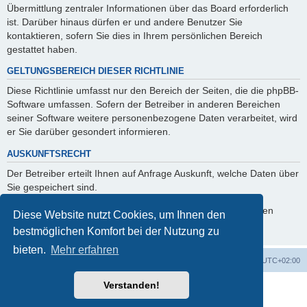
Übermittlung zentraler Informationen über das Board erforderlich
ist. Darüber hinaus dürfen er und andere Benutzer Sie
kontaktieren, sofern Sie dies in Ihrem persönlichen Bereich
gestattet haben.
GELTUNGSBEREICH DIESER RICHTLINIE
Diese Richtlinie umfasst nur den Bereich der Seiten, die die phpBB-
Software umfassen. Sofern der Betreiber in anderen Bereichen
seiner Software weitere personenbezogene Daten verarbeitet, wird
er Sie darüber gesondert informieren.
AUSKUNFTSRECHT
Der Betreiber erteilt Ihnen auf Anfrage Auskunft, welche Daten über
Sie gespeichert sind.
Sie können jederzeit die Löschung bzw. Sperrung Ihrer Daten
Diese Website nutzt Cookies, um Ihnen den
verlangen. Kontaktieren Sie hierzu bitte den Betreiber.
bestmöglichen Komfort bei der Nutzung zu
bieten.
Mehr erfahren
Foren-Übersicht
Alle Cookies löschen
Alle Zeiten sind
UTC+02:00
Verstanden!
Powered by
phpBB
® Forum Software © phpBB Limited
Deutsche Übersetzung durch
phpBB.de