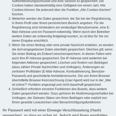
Authentifizierungsschlüssel und eine Session-ID gespeichert. Die
Cookies haben standardmäßig eine Gültigkeit von einem Jahr. Alle
Cookies können Sie jederzeit über die Funktion „Alle Cookies löschen“
löschen.
Weiterhin werden die Daten gespeichert, die Sie bei der Registrierung,
in Ihrem Profil oder Ihrem persönlichem Bereich angeben. Für die
Registrierung sind mindestens ein eindeutiger Benutzername, eine E-
Mail-Adresse und ein Passwort notwendig. Wenn durch den Betreiber
weitere Daten als notwendig festgelegt wurden, so ist dies für Sie vor
deren Eingabe ersichtlich.
Wenn Sie einen Beitrag oder eine private Nachricht erstellen, so werden
die dort eingegebenen Daten ebenfalls gespeichert. Gleiches gilt, wenn
Sie einen Beitrag als Entwurf zwischenspeichern. In diesen Fällen wird
auch Ihre IP-Adresse gespeichert. Die IP-Adresse wird weiterhin bei
folgenden Aktionen gespeichert: Löschen und Ändern von Beiträgen
(dazu zählen Private Nachrichten und Umfragen), Änderungen an
zentralen Profildaten (E-Mail-Adresse, Kontoaktivierung, Benutzer-
Passwort) und gescheiterte Anmeldeversuche. Die von Ihrem Browser
übermittelte Browser-Kennzeichnung (User Agent) wird nur in der „Wer
ist online?“-Funktion angezeigt und nicht dauerhaft gespeichert.
Schließlich erfordern einzelne Funktionen des Boards, dass weitere
Daten gespeichert werden. Dazu gehören Ihr Abstimmungsverhalten bei
Umfragen, der Gelesen-Status von Ihren Beiträgen oder explizit von
Ihnen gesetzte Lesezeichen oder Benachrichtigungsfunktionen.
Ihr Passwort wird mit einer Einwege-Verschlüsselung (Hash)
gespeichert, so dass es sicher ist. Jedoch wird Ihnen empfohlen,