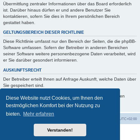
Übermittlung zentraler Informationen über das Board erforderlich
ist. Darüber hinaus dürfen er und andere Benutzer Sie
kontaktieren, sofern Sie dies in Ihrem persönlichen Bereich
gestattet haben.
GELTUNGSBEREICH DIESER RICHTLINIE
Diese Richtlinie umfasst nur den Bereich der Seiten, die die phpBB-
Software umfassen. Sofern der Betreiber in anderen Bereichen
seiner Software weitere personenbezogene Daten verarbeitet, wird
er Sie darüber gesondert informieren.
AUSKUNFTSRECHT
Der Betreiber erteilt Ihnen auf Anfrage Auskunft, welche Daten über
Sie gespeichert sind.
Sie können jederzeit die Löschung bzw. Sperrung Ihrer Daten
Diese Website nutzt Cookies, um Ihnen den
verlangen. Kontaktieren Sie hierzu bitte den Betreiber.
bestmöglichen Komfort bei der Nutzung zu
bieten.
Mehr erfahren
Foren-Übersicht
Alle Cookies löschen
Alle Zeiten sind
UTC+02:00
Verstanden!
Powered by
phpBB
® Forum Software © phpBB Limited
Deutsche Übersetzung durch
phpBB.de