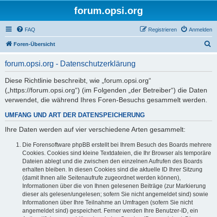
forum.opsi.org
FAQ
Registrieren
Anmelden
S
Foren-Übersicht
u
forum.opsi.org - Datenschutzerklärung
c
h
Diese Richtlinie beschreibt, wie „forum.opsi.org“
(„https://forum.opsi.org“) (im Folgenden „der Betreiber“) die Daten
e
verwendet, die während Ihres Foren-Besuchs gesammelt werden.
UMFANG UND ART DER DATENSPEICHERUNG
Ihre Daten werden auf vier verschiedene Arten gesammelt:
Die Forensoftware phpBB erstellt bei Ihrem Besuch des Boards mehrere
Cookies. Cookies sind kleine Textdateien, die Ihr Browser als temporäre
Dateien ablegt und die zwischen den einzelnen Aufrufen des Boards
erhalten bleiben. In diesen Cookies sind die aktuelle ID Ihrer Sitzung
(damit Ihnen alle Seitenaufrufe zugeordnet werden können),
Informationen über die von Ihnen gelesenen Beiträge (zur Markierung
dieser als gelesen/ungelesen; sofern Sie nicht angemeldet sind) sowie
Informationen über Ihre Teilnahme an Umfragen (sofern Sie nicht
angemeldet sind) gespeichert. Ferner werden Ihre Benutzer-ID, ein