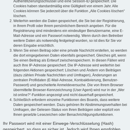
Authentifizierungsschlüssel und eine Session-ID gespeichert. Die
Cookies haben standardmäßig eine Gültigkeit von einem Jahr. Alle
Cookies können Sie jederzeit über die Funktion „Alle Cookies löschen“
löschen.
Weiterhin werden die Daten gespeichert, die Sie bei der Registrierung,
in Ihrem Profil oder Ihrem persönlichem Bereich angeben. Für die
Registrierung sind mindestens ein eindeutiger Benutzername, eine E-
Mail-Adresse und ein Passwort notwendig. Wenn durch den Betreiber
weitere Daten als notwendig festgelegt wurden, so ist dies für Sie vor
deren Eingabe ersichtlich.
Wenn Sie einen Beitrag oder eine private Nachricht erstellen, so werden
die dort eingegebenen Daten ebenfalls gespeichert. Gleiches gilt, wenn
Sie einen Beitrag als Entwurf zwischenspeichern. In diesen Fällen wird
auch Ihre IP-Adresse gespeichert. Die IP-Adresse wird weiterhin bei
folgenden Aktionen gespeichert: Löschen und Ändern von Beiträgen
(dazu zählen Private Nachrichten und Umfragen), Änderungen an
zentralen Profildaten (E-Mail-Adresse, Kontoaktivierung, Benutzer-
Passwort) und gescheiterte Anmeldeversuche. Die von Ihrem Browser
übermittelte Browser-Kennzeichnung (User Agent) wird nur in der „Wer
ist online?“-Funktion angezeigt und nicht dauerhaft gespeichert.
Schließlich erfordern einzelne Funktionen des Boards, dass weitere
Daten gespeichert werden. Dazu gehören Ihr Abstimmungsverhalten bei
Umfragen, der Gelesen-Status von Ihren Beiträgen oder explizit von
Ihnen gesetzte Lesezeichen oder Benachrichtigungsfunktionen.
Ihr Passwort wird mit einer Einwege-Verschlüsselung (Hash)
gespeichert, so dass es sicher ist. Jedoch wird Ihnen empfohlen,