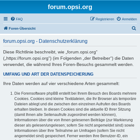
forum.opsi.org
FAQ
Registrieren
Anmelden
S
Foren-Übersicht
u
forum.opsi.org - Datenschutzerklärung
c
h
Diese Richtlinie beschreibt, wie „forum.opsi.org“
(„https://forum.opsi.org“) (im Folgenden „der Betreiber“) die Daten
e
verwendet, die während Ihres Foren-Besuchs gesammelt werden.
UMFANG UND ART DER DATENSPEICHERUNG
Ihre Daten werden auf vier verschiedene Arten gesammelt:
Die Forensoftware phpBB erstellt bei Ihrem Besuch des Boards mehrere
Cookies. Cookies sind kleine Textdateien, die Ihr Browser als temporäre
Dateien ablegt und die zwischen den einzelnen Aufrufen des Boards
erhalten bleiben. In diesen Cookies sind die aktuelle ID Ihrer Sitzung
(damit Ihnen alle Seitenaufrufe zugeordnet werden können),
Informationen über die von Ihnen gelesenen Beiträge (zur Markierung
dieser als gelesen/ungelesen; sofern Sie nicht angemeldet sind) sowie
Informationen über Ihre Teilnahme an Umfragen (sofern Sie nicht
angemeldet sind) gespeichert. Ferner werden Ihre Benutzer-ID, ein