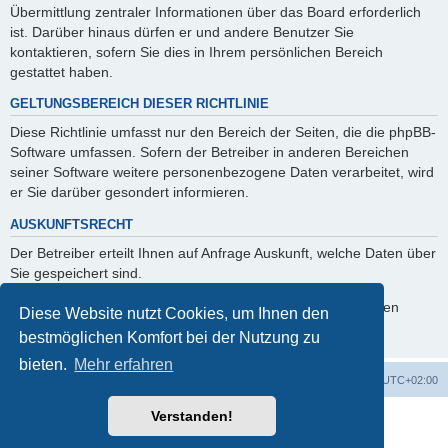
Übermittlung zentraler Informationen über das Board erforderlich
ist. Darüber hinaus dürfen er und andere Benutzer Sie
kontaktieren, sofern Sie dies in Ihrem persönlichen Bereich
gestattet haben.
GELTUNGSBEREICH DIESER RICHTLINIE
Diese Richtlinie umfasst nur den Bereich der Seiten, die die phpBB-
Software umfassen. Sofern der Betreiber in anderen Bereichen
seiner Software weitere personenbezogene Daten verarbeitet, wird
er Sie darüber gesondert informieren.
AUSKUNFTSRECHT
Der Betreiber erteilt Ihnen auf Anfrage Auskunft, welche Daten über
Sie gespeichert sind.
Sie können jederzeit die Löschung bzw. Sperrung Ihrer Daten
Diese Website nutzt Cookies, um Ihnen den
verlangen. Kontaktieren Sie hierzu bitte den Betreiber.
bestmöglichen Komfort bei der Nutzung zu
bieten.
Mehr erfahren
Foren-Übersicht
Alle Cookies löschen
Alle Zeiten sind
UTC+02:00
Verstanden!
Powered by
phpBB
® Forum Software © phpBB Limited
Deutsche Übersetzung durch
phpBB.de