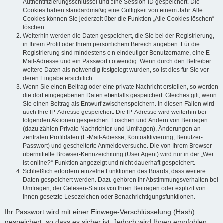
Authentifizierungsschlüssel und eine Session-ID gespeichert. Die
Cookies haben standardmäßig eine Gültigkeit von einem Jahr. Alle
Cookies können Sie jederzeit über die Funktion „Alle Cookies löschen“
löschen.
Weiterhin werden die Daten gespeichert, die Sie bei der Registrierung,
in Ihrem Profil oder Ihrem persönlichem Bereich angeben. Für die
Registrierung sind mindestens ein eindeutiger Benutzername, eine E-
Mail-Adresse und ein Passwort notwendig. Wenn durch den Betreiber
weitere Daten als notwendig festgelegt wurden, so ist dies für Sie vor
deren Eingabe ersichtlich.
Wenn Sie einen Beitrag oder eine private Nachricht erstellen, so werden
die dort eingegebenen Daten ebenfalls gespeichert. Gleiches gilt, wenn
Sie einen Beitrag als Entwurf zwischenspeichern. In diesen Fällen wird
auch Ihre IP-Adresse gespeichert. Die IP-Adresse wird weiterhin bei
folgenden Aktionen gespeichert: Löschen und Ändern von Beiträgen
(dazu zählen Private Nachrichten und Umfragen), Änderungen an
zentralen Profildaten (E-Mail-Adresse, Kontoaktivierung, Benutzer-
Passwort) und gescheiterte Anmeldeversuche. Die von Ihrem Browser
übermittelte Browser-Kennzeichnung (User Agent) wird nur in der „Wer
ist online?“-Funktion angezeigt und nicht dauerhaft gespeichert.
Schließlich erfordern einzelne Funktionen des Boards, dass weitere
Daten gespeichert werden. Dazu gehören Ihr Abstimmungsverhalten bei
Umfragen, der Gelesen-Status von Ihren Beiträgen oder explizit von
Ihnen gesetzte Lesezeichen oder Benachrichtigungsfunktionen.
Ihr Passwort wird mit einer Einwege-Verschlüsselung (Hash)
gespeichert, so dass es sicher ist. Jedoch wird Ihnen empfohlen,