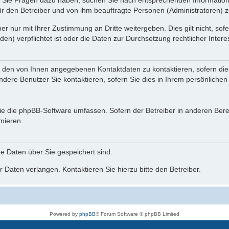
nn Sie Fragen dazu haben, suchen Sie nach entsprechenden Information
für den Betreiber und von ihm beauftragte Personen (Administratoren) z
r nur mit Ihrer Zustimmung an Dritte weitergeben. Dies gilt nicht, so
n) verpflichtet ist oder die Daten zur Durchsetzung rechtlicher Interes
r den von Ihnen angegebenen Kontaktdaten zu kontaktieren, sofern die
andere Benutzer Sie kontaktieren, sofern Sie dies in Ihrem persönlichen
, die die phpBB-Software umfassen. Sofern der Betreiber in anderen Be
rmieren.
he Daten über Sie gespeichert sind.
 Daten verlangen. Kontaktieren Sie hierzu bitte den Betreiber.
Powered by
phpBB
® Forum Software © phpBB Limited
Deutsche Übersetzung durch
phpBB.de