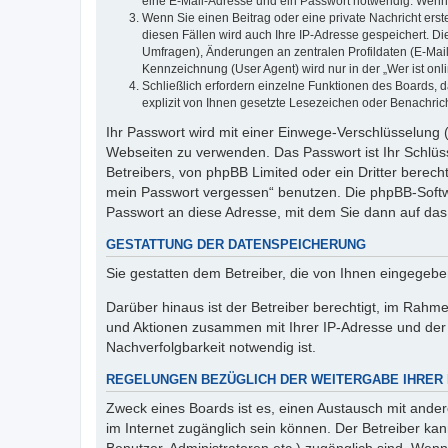
eine E-Mail-Adresse und ein Passwort notwendig. Wenn du
Wenn Sie einen Beitrag oder eine private Nachricht erst
diesen Fällen wird auch Ihre IP-Adresse gespeichert. D
Umfragen), Änderungen an zentralen Profildaten (E-Mai
Kennzeichnung (User Agent) wird nur in der „Wer ist onl
Schließlich erfordern einzelne Funktionen des Boards,
explizit von Ihnen gesetzte Lesezeichen oder Benachric
Ihr Passwort wird mit einer Einwege-Verschlüsselung (
Webseiten zu verwenden. Das Passwort ist Ihr Schlüss
Betreibers, von phpBB Limited oder ein Dritter berec
mein Passwort vergessen“ benutzen. Die phpBB-Softw
Passwort an diese Adresse, mit dem Sie dann auf das
GESTATTUNG DER DATENSPEICHERUNG
Sie gestatten dem Betreiber, die von Ihnen eingegeb
Darüber hinaus ist der Betreiber berechtigt, im Rahm
und Aktionen zusammen mit Ihrer IP-Adresse und der 
Nachverfolgbarkeit notwendig ist.
REGELUNGEN BEZÜGLICH DER WEITERGABE IHRER
Zweck eines Boards ist es, einen Austausch mit andere
im Internet zugänglich sein können. Der Betreiber kan