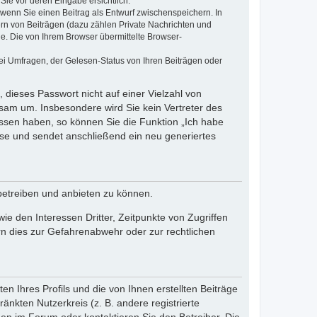
Sie vor deren Eingabe ersichtlich.
, wenn Sie einen Beitrag als Entwurf zwischenspeichern. In
ern von Beiträgen (dazu zählen Private Nachrichten und
e. Die von Ihrem Browser übermittelte Browser-
ei Umfragen, der Gelesen-Status von Ihren Beiträgen oder
 dieses Passwort nicht auf einer Vielzahl von
sam um. Insbesondere wird Sie kein Vertreter des
essen haben, so können Sie die Funktion „Ich habe
se und sendet anschließend ein neu generiertes
betreiben und anbieten zu können.
e den Interessen Dritter, Zeitpunkte von Zugriffen
n dies zur Gefahrenabwehr oder zur rechtlichen
n Ihres Profils und die von Ihnen erstellten Beiträge
änkten Nutzerkreis (z. B. andere registrierte