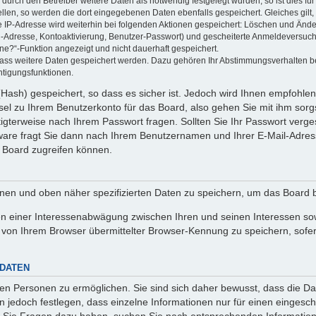
rch den Betreiber weitere Daten als notwendig festgelegt wurden, so ist dies für 
ellen, so werden die dort eingegebenen Daten ebenfalls gespeichert. Gleiches gilt
ie IP-Adresse wird weiterhin bei folgenden Aktionen gespeichert: Löschen und Änd
l-Adresse, Kontoaktivierung, Benutzer-Passwort) und gescheiterte Anmeldeversuch
ine?“-Funktion angezeigt und nicht dauerhaft gespeichert.
 dass weitere Daten gespeichert werden. Dazu gehören Ihr Abstimmungsverhalten b
htigungsfunktionen.
Hash) gespeichert, so dass es sicher ist. Jedoch wird Ihnen empfohlen,
el zu Ihrem Benutzerkonto für das Board, also gehen Sie mit ihm sorg
htigterweise nach Ihrem Passwort fragen. Sollten Sie Ihr Passwort verg
are fragt Sie dann nach Ihrem Benutzernamen und Ihrer E-Mail-Adres
 Board zugreifen können.
enen und oben näher spezifizierten Daten zu speichern, um das Board 
en einer Interessenabwägung zwischen Ihren und seinen Interessen sowi
von Ihrem Browser übermittelter Browser-Kennung zu speichern, sofer
 DATEN
n Personen zu ermöglichen. Sie sind sich daher bewusst, dass die Date
n jedoch festlegen, dass einzelne Informationen nur für einen eingeschr