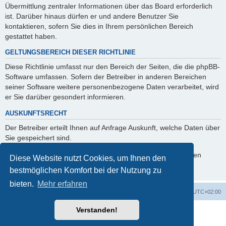
Übermittlung zentraler Informationen über das Board erforderlich
ist. Darüber hinaus dürfen er und andere Benutzer Sie
kontaktieren, sofern Sie dies in Ihrem persönlichen Bereich
gestattet haben.
GELTUNGSBEREICH DIESER RICHTLINIE
Diese Richtlinie umfasst nur den Bereich der Seiten, die die phpBB-
Software umfassen. Sofern der Betreiber in anderen Bereichen
seiner Software weitere personenbezogene Daten verarbeitet, wird
er Sie darüber gesondert informieren.
AUSKUNFTSRECHT
Der Betreiber erteilt Ihnen auf Anfrage Auskunft, welche Daten über
Sie gespeichert sind.
Sie können jederzeit die Löschung bzw. Sperrung Ihrer Daten
Diese Website nutzt Cookies, um Ihnen den
verlangen. Kontaktieren Sie hierzu bitte den Betreiber.
bestmöglichen Komfort bei der Nutzung zu
bieten.
Mehr erfahren
Foren-Übersicht
Alle Cookies löschen
Alle Zeiten sind
UTC+02:00
Verstanden!
Powered by
phpBB
® Forum Software © phpBB Limited
Deutsche Übersetzung durch
phpBB.de