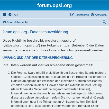
forum.opsi.org
FAQ
Registrieren
Anmelden
S
Foren-Übersicht
u
forum.opsi.org - Datenschutzerklärung
c
h
Diese Richtlinie beschreibt, wie „forum.opsi.org“
(„https://forum.opsi.org“) (im Folgenden „der Betreiber“) die Daten
e
verwendet, die während Ihres Foren-Besuchs gesammelt werden.
UMFANG UND ART DER DATENSPEICHERUNG
Ihre Daten werden auf vier verschiedene Arten gesammelt:
Die Forensoftware phpBB erstellt bei Ihrem Besuch des Boards mehrere
Cookies. Cookies sind kleine Textdateien, die Ihr Browser als temporäre
Dateien ablegt und die zwischen den einzelnen Aufrufen des Boards
erhalten bleiben. In diesen Cookies sind die aktuelle ID Ihrer Sitzung
(damit Ihnen alle Seitenaufrufe zugeordnet werden können),
Informationen über die von Ihnen gelesenen Beiträge (zur Markierung
dieser als gelesen/ungelesen; sofern Sie nicht angemeldet sind) sowie
Informationen über Ihre Teilnahme an Umfragen (sofern Sie nicht
angemeldet sind) gespeichert. Ferner werden Ihre Benutzer-ID, ein