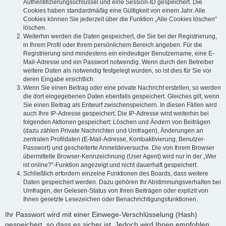
Authentifizierungsschlüssel und eine Session-ID gespeichert. Die
Cookies haben standardmäßig eine Gültigkeit von einem Jahr. Alle
Cookies können Sie jederzeit über die Funktion „Alle Cookies löschen“
löschen.
Weiterhin werden die Daten gespeichert, die Sie bei der Registrierung,
in Ihrem Profil oder Ihrem persönlichem Bereich angeben. Für die
Registrierung sind mindestens ein eindeutiger Benutzername, eine E-
Mail-Adresse und ein Passwort notwendig. Wenn durch den Betreiber
weitere Daten als notwendig festgelegt wurden, so ist dies für Sie vor
deren Eingabe ersichtlich.
Wenn Sie einen Beitrag oder eine private Nachricht erstellen, so werden
die dort eingegebenen Daten ebenfalls gespeichert. Gleiches gilt, wenn
Sie einen Beitrag als Entwurf zwischenspeichern. In diesen Fällen wird
auch Ihre IP-Adresse gespeichert. Die IP-Adresse wird weiterhin bei
folgenden Aktionen gespeichert: Löschen und Ändern von Beiträgen
(dazu zählen Private Nachrichten und Umfragen), Änderungen an
zentralen Profildaten (E-Mail-Adresse, Kontoaktivierung, Benutzer-
Passwort) und gescheiterte Anmeldeversuche. Die von Ihrem Browser
übermittelte Browser-Kennzeichnung (User Agent) wird nur in der „Wer
ist online?“-Funktion angezeigt und nicht dauerhaft gespeichert.
Schließlich erfordern einzelne Funktionen des Boards, dass weitere
Daten gespeichert werden. Dazu gehören Ihr Abstimmungsverhalten bei
Umfragen, der Gelesen-Status von Ihren Beiträgen oder explizit von
Ihnen gesetzte Lesezeichen oder Benachrichtigungsfunktionen.
Ihr Passwort wird mit einer Einwege-Verschlüsselung (Hash)
gespeichert, so dass es sicher ist. Jedoch wird Ihnen empfohlen,