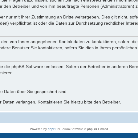
nn Sie Fragen dazu haben, suchen Sie nach entsprechenden Information
für den Betreiber und von ihm beauftragte Personen (Administratoren) z
r nur mit Ihrer Zustimmung an Dritte weitergeben. Dies gilt nicht, so
n) verpflichtet ist oder die Daten zur Durchsetzung rechtlicher Interes
r den von Ihnen angegebenen Kontaktdaten zu kontaktieren, sofern die
andere Benutzer Sie kontaktieren, sofern Sie dies in Ihrem persönlichen
, die die phpBB-Software umfassen. Sofern der Betreiber in anderen Be
rmieren.
he Daten über Sie gespeichert sind.
 Daten verlangen. Kontaktieren Sie hierzu bitte den Betreiber.
Powered by
phpBB
® Forum Software © phpBB Limited
Deutsche Übersetzung durch
phpBB.de