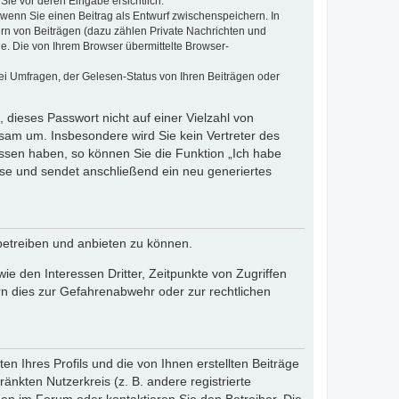
Sie vor deren Eingabe ersichtlich.
, wenn Sie einen Beitrag als Entwurf zwischenspeichern. In
ern von Beiträgen (dazu zählen Private Nachrichten und
e. Die von Ihrem Browser übermittelte Browser-
ei Umfragen, der Gelesen-Status von Ihren Beiträgen oder
 dieses Passwort nicht auf einer Vielzahl von
sam um. Insbesondere wird Sie kein Vertreter des
essen haben, so können Sie die Funktion „Ich habe
se und sendet anschließend ein neu generiertes
betreiben und anbieten zu können.
e den Interessen Dritter, Zeitpunkte von Zugriffen
n dies zur Gefahrenabwehr oder zur rechtlichen
n Ihres Profils und die von Ihnen erstellten Beiträge
änkten Nutzerkreis (z. B. andere registrierte