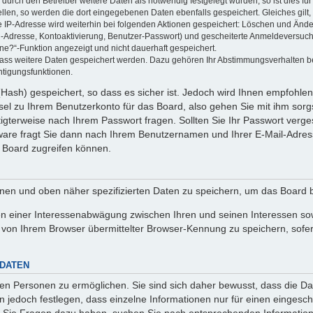
rch den Betreiber weitere Daten als notwendig festgelegt wurden, so ist dies für 
ellen, so werden die dort eingegebenen Daten ebenfalls gespeichert. Gleiches gilt
ie IP-Adresse wird weiterhin bei folgenden Aktionen gespeichert: Löschen und Änd
l-Adresse, Kontoaktivierung, Benutzer-Passwort) und gescheiterte Anmeldeversuch
ine?“-Funktion angezeigt und nicht dauerhaft gespeichert.
 dass weitere Daten gespeichert werden. Dazu gehören Ihr Abstimmungsverhalten b
htigungsfunktionen.
Hash) gespeichert, so dass es sicher ist. Jedoch wird Ihnen empfohlen,
el zu Ihrem Benutzerkonto für das Board, also gehen Sie mit ihm sorg
htigterweise nach Ihrem Passwort fragen. Sollten Sie Ihr Passwort verg
are fragt Sie dann nach Ihrem Benutzernamen und Ihrer E-Mail-Adres
 Board zugreifen können.
enen und oben näher spezifizierten Daten zu speichern, um das Board 
en einer Interessenabwägung zwischen Ihren und seinen Interessen sowi
von Ihrem Browser übermittelter Browser-Kennung zu speichern, sofer
 DATEN
n Personen zu ermöglichen. Sie sind sich daher bewusst, dass die Date
n jedoch festlegen, dass einzelne Informationen nur für einen eingeschr