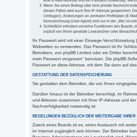
eine E-Mail-Adresse und ein Passwort notwendig. Wenn du
Wenn Sie einen Beitrag oder eine private Nachricht erst
diesen Fällen wird auch Ihre IP-Adresse gespeichert. D
Umfragen), Änderungen an zentralen Profildaten (E-Mai
Kennzeichnung (User Agent) wird nur in der „Wer ist onl
Schließlich erfordern einzelne Funktionen des Boards,
explizit von Ihnen gesetzte Lesezeichen oder Benachric
Ihr Passwort wird mit einer Einwege-Verschlüsselung (
Webseiten zu verwenden. Das Passwort ist Ihr Schlüss
Betreibers, von phpBB Limited oder ein Dritter berec
mein Passwort vergessen“ benutzen. Die phpBB-Softw
Passwort an diese Adresse, mit dem Sie dann auf das
GESTATTUNG DER DATENSPEICHERUNG
Sie gestatten dem Betreiber, die von Ihnen eingegeb
Darüber hinaus ist der Betreiber berechtigt, im Rahm
und Aktionen zusammen mit Ihrer IP-Adresse und der 
Nachverfolgbarkeit notwendig ist.
REGELUNGEN BEZÜGLICH DER WEITERGABE IHRER
Zweck eines Boards ist es, einen Austausch mit andere
im Internet zugänglich sein können. Der Betreiber kan