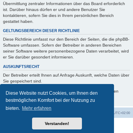
Übermittlung zentraler Informationen über das Board erforderlich
ist. Darüber hinaus dürfen er und andere Benutzer Sie
kontaktieren, sofern Sie dies in Ihrem persönlichen Bereich
gestattet haben.
GELTUNGSBEREICH DIESER RICHTLINIE
Diese Richtlinie umfasst nur den Bereich der Seiten, die die phpBB-
Software umfassen. Sofern der Betreiber in anderen Bereichen
seiner Software weitere personenbezogene Daten verarbeitet, wird
er Sie darüber gesondert informieren.
AUSKUNFTSRECHT
Der Betreiber erteilt Ihnen auf Anfrage Auskunft, welche Daten über
Sie gespeichert sind.
Sie können jederzeit die Löschung bzw. Sperrung Ihrer Daten
Diese Website nutzt Cookies, um Ihnen den
verlangen. Kontaktieren Sie hierzu bitte den Betreiber.
bestmöglichen Komfort bei der Nutzung zu
bieten.
Mehr erfahren
Foren-Übersicht
Alle Cookies löschen
Alle Zeiten sind
UTC+02:00
Verstanden!
Powered by
phpBB
® Forum Software © phpBB Limited
Deutsche Übersetzung durch
phpBB.de