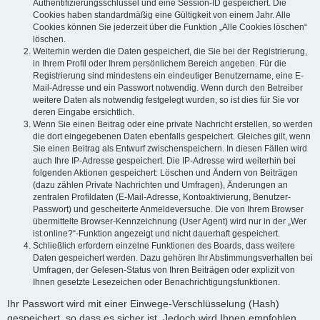
Authentifizierungsschlüssel und eine Session-ID gespeichert. Die
Cookies haben standardmäßig eine Gültigkeit von einem Jahr. Alle
Cookies können Sie jederzeit über die Funktion „Alle Cookies löschen“
löschen.
Weiterhin werden die Daten gespeichert, die Sie bei der Registrierung,
in Ihrem Profil oder Ihrem persönlichem Bereich angeben. Für die
Registrierung sind mindestens ein eindeutiger Benutzername, eine E-
Mail-Adresse und ein Passwort notwendig. Wenn durch den Betreiber
weitere Daten als notwendig festgelegt wurden, so ist dies für Sie vor
deren Eingabe ersichtlich.
Wenn Sie einen Beitrag oder eine private Nachricht erstellen, so werden
die dort eingegebenen Daten ebenfalls gespeichert. Gleiches gilt, wenn
Sie einen Beitrag als Entwurf zwischenspeichern. In diesen Fällen wird
auch Ihre IP-Adresse gespeichert. Die IP-Adresse wird weiterhin bei
folgenden Aktionen gespeichert: Löschen und Ändern von Beiträgen
(dazu zählen Private Nachrichten und Umfragen), Änderungen an
zentralen Profildaten (E-Mail-Adresse, Kontoaktivierung, Benutzer-
Passwort) und gescheiterte Anmeldeversuche. Die von Ihrem Browser
übermittelte Browser-Kennzeichnung (User Agent) wird nur in der „Wer
ist online?“-Funktion angezeigt und nicht dauerhaft gespeichert.
Schließlich erfordern einzelne Funktionen des Boards, dass weitere
Daten gespeichert werden. Dazu gehören Ihr Abstimmungsverhalten bei
Umfragen, der Gelesen-Status von Ihren Beiträgen oder explizit von
Ihnen gesetzte Lesezeichen oder Benachrichtigungsfunktionen.
Ihr Passwort wird mit einer Einwege-Verschlüsselung (Hash)
gespeichert, so dass es sicher ist. Jedoch wird Ihnen empfohlen,