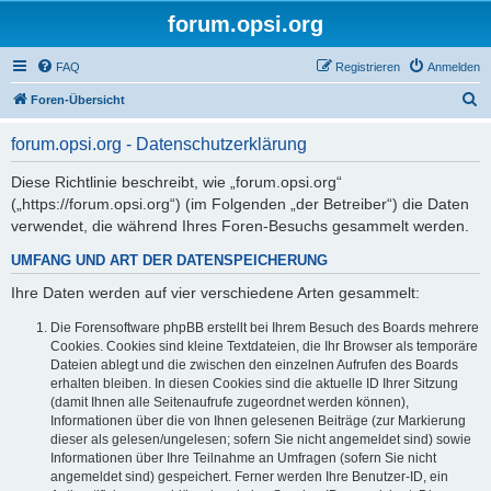
forum.opsi.org
FAQ
Registrieren
Anmelden
S
Foren-Übersicht
u
forum.opsi.org - Datenschutzerklärung
c
h
Diese Richtlinie beschreibt, wie „forum.opsi.org“
(„https://forum.opsi.org“) (im Folgenden „der Betreiber“) die Daten
e
verwendet, die während Ihres Foren-Besuchs gesammelt werden.
UMFANG UND ART DER DATENSPEICHERUNG
Ihre Daten werden auf vier verschiedene Arten gesammelt:
Die Forensoftware phpBB erstellt bei Ihrem Besuch des Boards mehrere
Cookies. Cookies sind kleine Textdateien, die Ihr Browser als temporäre
Dateien ablegt und die zwischen den einzelnen Aufrufen des Boards
erhalten bleiben. In diesen Cookies sind die aktuelle ID Ihrer Sitzung
(damit Ihnen alle Seitenaufrufe zugeordnet werden können),
Informationen über die von Ihnen gelesenen Beiträge (zur Markierung
dieser als gelesen/ungelesen; sofern Sie nicht angemeldet sind) sowie
Informationen über Ihre Teilnahme an Umfragen (sofern Sie nicht
angemeldet sind) gespeichert. Ferner werden Ihre Benutzer-ID, ein