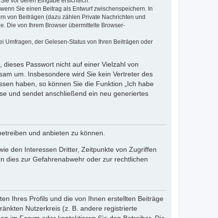
Sie vor deren Eingabe ersichtlich.
, wenn Sie einen Beitrag als Entwurf zwischenspeichern. In
ern von Beiträgen (dazu zählen Private Nachrichten und
e. Die von Ihrem Browser übermittelte Browser-
ei Umfragen, der Gelesen-Status von Ihren Beiträgen oder
 dieses Passwort nicht auf einer Vielzahl von
sam um. Insbesondere wird Sie kein Vertreter des
essen haben, so können Sie die Funktion „Ich habe
se und sendet anschließend ein neu generiertes
betreiben und anbieten zu können.
e den Interessen Dritter, Zeitpunkte von Zugriffen
n dies zur Gefahrenabwehr oder zur rechtlichen
n Ihres Profils und die von Ihnen erstellten Beiträge
änkten Nutzerkreis (z. B. andere registrierte