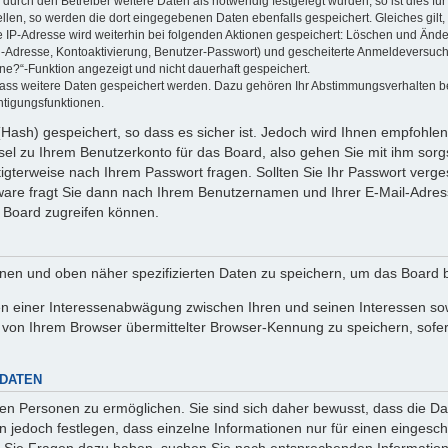
rch den Betreiber weitere Daten als notwendig festgelegt wurden, so ist dies für 
ellen, so werden die dort eingegebenen Daten ebenfalls gespeichert. Gleiches gilt
ie IP-Adresse wird weiterhin bei folgenden Aktionen gespeichert: Löschen und Änd
l-Adresse, Kontoaktivierung, Benutzer-Passwort) und gescheiterte Anmeldeversuch
ine?“-Funktion angezeigt und nicht dauerhaft gespeichert.
 dass weitere Daten gespeichert werden. Dazu gehören Ihr Abstimmungsverhalten b
htigungsfunktionen.
Hash) gespeichert, so dass es sicher ist. Jedoch wird Ihnen empfohlen,
el zu Ihrem Benutzerkonto für das Board, also gehen Sie mit ihm sorg
htigterweise nach Ihrem Passwort fragen. Sollten Sie Ihr Passwort verg
are fragt Sie dann nach Ihrem Benutzernamen und Ihrer E-Mail-Adres
 Board zugreifen können.
enen und oben näher spezifizierten Daten zu speichern, um das Board 
en einer Interessenabwägung zwischen Ihren und seinen Interessen sowi
von Ihrem Browser übermittelter Browser-Kennung zu speichern, sofer
 DATEN
n Personen zu ermöglichen. Sie sind sich daher bewusst, dass die Date
n jedoch festlegen, dass einzelne Informationen nur für einen eingeschr