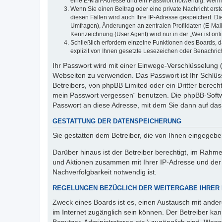
eine E-Mail-Adresse und ein Passwort notwendig. Wenn du
Wenn Sie einen Beitrag oder eine private Nachricht erst
diesen Fällen wird auch Ihre IP-Adresse gespeichert. D
Umfragen), Änderungen an zentralen Profildaten (E-Mai
Kennzeichnung (User Agent) wird nur in der „Wer ist onl
Schließlich erfordern einzelne Funktionen des Boards,
explizit von Ihnen gesetzte Lesezeichen oder Benachric
Ihr Passwort wird mit einer Einwege-Verschlüsselung (
Webseiten zu verwenden. Das Passwort ist Ihr Schlüss
Betreibers, von phpBB Limited oder ein Dritter berec
mein Passwort vergessen“ benutzen. Die phpBB-Softw
Passwort an diese Adresse, mit dem Sie dann auf das
GESTATTUNG DER DATENSPEICHERUNG
Sie gestatten dem Betreiber, die von Ihnen eingegeb
Darüber hinaus ist der Betreiber berechtigt, im Rahm
und Aktionen zusammen mit Ihrer IP-Adresse und der 
Nachverfolgbarkeit notwendig ist.
REGELUNGEN BEZÜGLICH DER WEITERGABE IHRER
Zweck eines Boards ist es, einen Austausch mit andere
im Internet zugänglich sein können. Der Betreiber kan