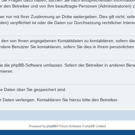
nn Sie Fragen dazu haben, suchen Sie nach entsprechenden Information
für den Betreiber und von ihm beauftragte Personen (Administratoren) z
r nur mit Ihrer Zustimmung an Dritte weitergeben. Dies gilt nicht, so
n) verpflichtet ist oder die Daten zur Durchsetzung rechtlicher Interes
r den von Ihnen angegebenen Kontaktdaten zu kontaktieren, sofern die
andere Benutzer Sie kontaktieren, sofern Sie dies in Ihrem persönlichen
, die die phpBB-Software umfassen. Sofern der Betreiber in anderen Be
rmieren.
he Daten über Sie gespeichert sind.
 Daten verlangen. Kontaktieren Sie hierzu bitte den Betreiber.
Powered by
phpBB
® Forum Software © phpBB Limited
Deutsche Übersetzung durch
phpBB.de