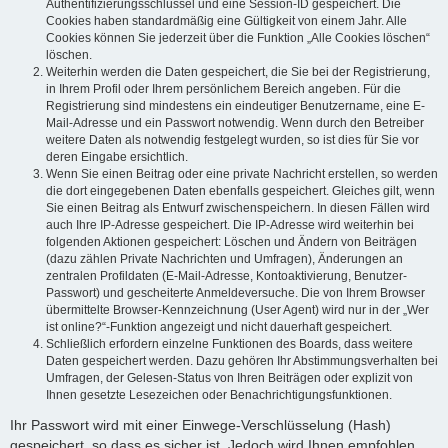
Authentifizierungsschlüssel und eine Session-ID gespeichert. Die
Cookies haben standardmäßig eine Gültigkeit von einem Jahr. Alle
Cookies können Sie jederzeit über die Funktion „Alle Cookies löschen“
löschen.
Weiterhin werden die Daten gespeichert, die Sie bei der Registrierung,
in Ihrem Profil oder Ihrem persönlichem Bereich angeben. Für die
Registrierung sind mindestens ein eindeutiger Benutzername, eine E-
Mail-Adresse und ein Passwort notwendig. Wenn durch den Betreiber
weitere Daten als notwendig festgelegt wurden, so ist dies für Sie vor
deren Eingabe ersichtlich.
Wenn Sie einen Beitrag oder eine private Nachricht erstellen, so werden
die dort eingegebenen Daten ebenfalls gespeichert. Gleiches gilt, wenn
Sie einen Beitrag als Entwurf zwischenspeichern. In diesen Fällen wird
auch Ihre IP-Adresse gespeichert. Die IP-Adresse wird weiterhin bei
folgenden Aktionen gespeichert: Löschen und Ändern von Beiträgen
(dazu zählen Private Nachrichten und Umfragen), Änderungen an
zentralen Profildaten (E-Mail-Adresse, Kontoaktivierung, Benutzer-
Passwort) und gescheiterte Anmeldeversuche. Die von Ihrem Browser
übermittelte Browser-Kennzeichnung (User Agent) wird nur in der „Wer
ist online?“-Funktion angezeigt und nicht dauerhaft gespeichert.
Schließlich erfordern einzelne Funktionen des Boards, dass weitere
Daten gespeichert werden. Dazu gehören Ihr Abstimmungsverhalten bei
Umfragen, der Gelesen-Status von Ihren Beiträgen oder explizit von
Ihnen gesetzte Lesezeichen oder Benachrichtigungsfunktionen.
Ihr Passwort wird mit einer Einwege-Verschlüsselung (Hash)
gespeichert, so dass es sicher ist. Jedoch wird Ihnen empfohlen,