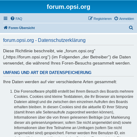
forum.opsi.org
FAQ
Registrieren
Anmelden
S
Foren-Übersicht
u
forum.opsi.org - Datenschutzerklärung
c
h
Diese Richtlinie beschreibt, wie „forum.opsi.org“
(„https://forum.opsi.org“) (im Folgenden „der Betreiber“) die Daten
e
verwendet, die während Ihres Foren-Besuchs gesammelt werden.
UMFANG UND ART DER DATENSPEICHERUNG
Ihre Daten werden auf vier verschiedene Arten gesammelt:
Die Forensoftware phpBB erstellt bei Ihrem Besuch des Boards mehrere
Cookies. Cookies sind kleine Textdateien, die Ihr Browser als temporäre
Dateien ablegt und die zwischen den einzelnen Aufrufen des Boards
erhalten bleiben. In diesen Cookies sind die aktuelle ID Ihrer Sitzung
(damit Ihnen alle Seitenaufrufe zugeordnet werden können),
Informationen über die von Ihnen gelesenen Beiträge (zur Markierung
dieser als gelesen/ungelesen; sofern Sie nicht angemeldet sind) sowie
Informationen über Ihre Teilnahme an Umfragen (sofern Sie nicht
angemeldet sind) gespeichert. Ferner werden Ihre Benutzer-ID, ein