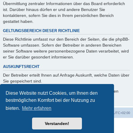
Übermittlung zentraler Informationen über das Board erforderlich
ist. Darüber hinaus dürfen er und andere Benutzer Sie
kontaktieren, sofern Sie dies in Ihrem persönlichen Bereich
gestattet haben.
GELTUNGSBEREICH DIESER RICHTLINIE
Diese Richtlinie umfasst nur den Bereich der Seiten, die die phpBB-
Software umfassen. Sofern der Betreiber in anderen Bereichen
seiner Software weitere personenbezogene Daten verarbeitet, wird
er Sie darüber gesondert informieren.
AUSKUNFTSRECHT
Der Betreiber erteilt Ihnen auf Anfrage Auskunft, welche Daten über
Sie gespeichert sind.
Sie können jederzeit die Löschung bzw. Sperrung Ihrer Daten
Diese Website nutzt Cookies, um Ihnen den
verlangen. Kontaktieren Sie hierzu bitte den Betreiber.
bestmöglichen Komfort bei der Nutzung zu
bieten.
Mehr erfahren
Foren-Übersicht
Alle Cookies löschen
Alle Zeiten sind
UTC+02:00
Verstanden!
Powered by
phpBB
® Forum Software © phpBB Limited
Deutsche Übersetzung durch
phpBB.de