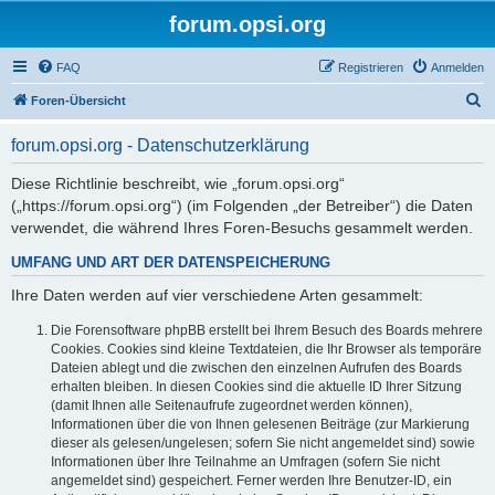
forum.opsi.org
FAQ
Registrieren
Anmelden
S
Foren-Übersicht
u
forum.opsi.org - Datenschutzerklärung
c
h
Diese Richtlinie beschreibt, wie „forum.opsi.org“
(„https://forum.opsi.org“) (im Folgenden „der Betreiber“) die Daten
e
verwendet, die während Ihres Foren-Besuchs gesammelt werden.
UMFANG UND ART DER DATENSPEICHERUNG
Ihre Daten werden auf vier verschiedene Arten gesammelt:
Die Forensoftware phpBB erstellt bei Ihrem Besuch des Boards mehrere
Cookies. Cookies sind kleine Textdateien, die Ihr Browser als temporäre
Dateien ablegt und die zwischen den einzelnen Aufrufen des Boards
erhalten bleiben. In diesen Cookies sind die aktuelle ID Ihrer Sitzung
(damit Ihnen alle Seitenaufrufe zugeordnet werden können),
Informationen über die von Ihnen gelesenen Beiträge (zur Markierung
dieser als gelesen/ungelesen; sofern Sie nicht angemeldet sind) sowie
Informationen über Ihre Teilnahme an Umfragen (sofern Sie nicht
angemeldet sind) gespeichert. Ferner werden Ihre Benutzer-ID, ein