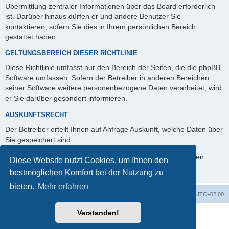
Übermittlung zentraler Informationen über das Board erforderlich
ist. Darüber hinaus dürfen er und andere Benutzer Sie
kontaktieren, sofern Sie dies in Ihrem persönlichen Bereich
gestattet haben.
GELTUNGSBEREICH DIESER RICHTLINIE
Diese Richtlinie umfasst nur den Bereich der Seiten, die die phpBB-
Software umfassen. Sofern der Betreiber in anderen Bereichen
seiner Software weitere personenbezogene Daten verarbeitet, wird
er Sie darüber gesondert informieren.
AUSKUNFTSRECHT
Der Betreiber erteilt Ihnen auf Anfrage Auskunft, welche Daten über
Sie gespeichert sind.
Sie können jederzeit die Löschung bzw. Sperrung Ihrer Daten
Diese Website nutzt Cookies, um Ihnen den
verlangen. Kontaktieren Sie hierzu bitte den Betreiber.
bestmöglichen Komfort bei der Nutzung zu
bieten.
Mehr erfahren
Foren-Übersicht
Alle Cookies löschen
Alle Zeiten sind
UTC+02:00
Verstanden!
Powered by
phpBB
® Forum Software © phpBB Limited
Deutsche Übersetzung durch
phpBB.de