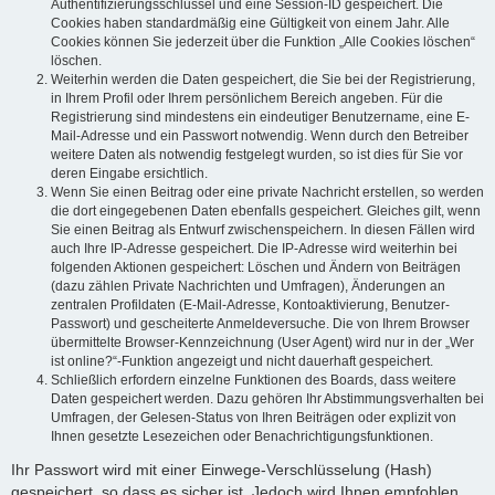
Authentifizierungsschlüssel und eine Session-ID gespeichert. Die
Cookies haben standardmäßig eine Gültigkeit von einem Jahr. Alle
Cookies können Sie jederzeit über die Funktion „Alle Cookies löschen“
löschen.
Weiterhin werden die Daten gespeichert, die Sie bei der Registrierung,
in Ihrem Profil oder Ihrem persönlichem Bereich angeben. Für die
Registrierung sind mindestens ein eindeutiger Benutzername, eine E-
Mail-Adresse und ein Passwort notwendig. Wenn durch den Betreiber
weitere Daten als notwendig festgelegt wurden, so ist dies für Sie vor
deren Eingabe ersichtlich.
Wenn Sie einen Beitrag oder eine private Nachricht erstellen, so werden
die dort eingegebenen Daten ebenfalls gespeichert. Gleiches gilt, wenn
Sie einen Beitrag als Entwurf zwischenspeichern. In diesen Fällen wird
auch Ihre IP-Adresse gespeichert. Die IP-Adresse wird weiterhin bei
folgenden Aktionen gespeichert: Löschen und Ändern von Beiträgen
(dazu zählen Private Nachrichten und Umfragen), Änderungen an
zentralen Profildaten (E-Mail-Adresse, Kontoaktivierung, Benutzer-
Passwort) und gescheiterte Anmeldeversuche. Die von Ihrem Browser
übermittelte Browser-Kennzeichnung (User Agent) wird nur in der „Wer
ist online?“-Funktion angezeigt und nicht dauerhaft gespeichert.
Schließlich erfordern einzelne Funktionen des Boards, dass weitere
Daten gespeichert werden. Dazu gehören Ihr Abstimmungsverhalten bei
Umfragen, der Gelesen-Status von Ihren Beiträgen oder explizit von
Ihnen gesetzte Lesezeichen oder Benachrichtigungsfunktionen.
Ihr Passwort wird mit einer Einwege-Verschlüsselung (Hash)
gespeichert, so dass es sicher ist. Jedoch wird Ihnen empfohlen,