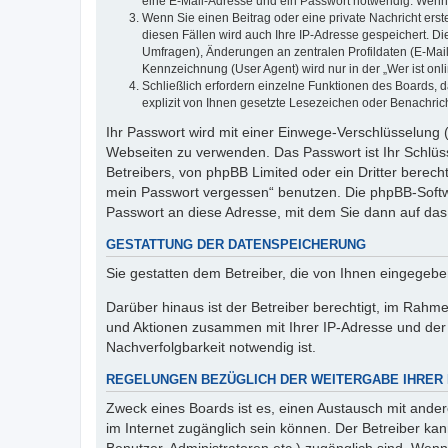
eine E-Mail-Adresse und ein Passwort notwendig. Wenn du
Wenn Sie einen Beitrag oder eine private Nachricht erst
diesen Fällen wird auch Ihre IP-Adresse gespeichert. D
Umfragen), Änderungen an zentralen Profildaten (E-Mai
Kennzeichnung (User Agent) wird nur in der „Wer ist onl
Schließlich erfordern einzelne Funktionen des Boards,
explizit von Ihnen gesetzte Lesezeichen oder Benachric
Ihr Passwort wird mit einer Einwege-Verschlüsselung (
Webseiten zu verwenden. Das Passwort ist Ihr Schlüss
Betreibers, von phpBB Limited oder ein Dritter berec
mein Passwort vergessen“ benutzen. Die phpBB-Softw
Passwort an diese Adresse, mit dem Sie dann auf das
GESTATTUNG DER DATENSPEICHERUNG
Sie gestatten dem Betreiber, die von Ihnen eingegeb
Darüber hinaus ist der Betreiber berechtigt, im Rahm
und Aktionen zusammen mit Ihrer IP-Adresse und der 
Nachverfolgbarkeit notwendig ist.
REGELUNGEN BEZÜGLICH DER WEITERGABE IHRER
Zweck eines Boards ist es, einen Austausch mit andere
im Internet zugänglich sein können. Der Betreiber kan