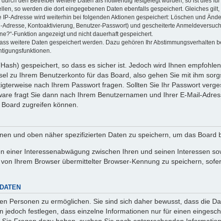
rch den Betreiber weitere Daten als notwendig festgelegt wurden, so ist dies für 
ellen, so werden die dort eingegebenen Daten ebenfalls gespeichert. Gleiches gilt
ie IP-Adresse wird weiterhin bei folgenden Aktionen gespeichert: Löschen und Änd
l-Adresse, Kontoaktivierung, Benutzer-Passwort) und gescheiterte Anmeldeversuch
ine?“-Funktion angezeigt und nicht dauerhaft gespeichert.
 dass weitere Daten gespeichert werden. Dazu gehören Ihr Abstimmungsverhalten b
htigungsfunktionen.
Hash) gespeichert, so dass es sicher ist. Jedoch wird Ihnen empfohlen,
el zu Ihrem Benutzerkonto für das Board, also gehen Sie mit ihm sorg
htigterweise nach Ihrem Passwort fragen. Sollten Sie Ihr Passwort verg
are fragt Sie dann nach Ihrem Benutzernamen und Ihrer E-Mail-Adres
 Board zugreifen können.
enen und oben näher spezifizierten Daten zu speichern, um das Board 
en einer Interessenabwägung zwischen Ihren und seinen Interessen sowi
von Ihrem Browser übermittelter Browser-Kennung zu speichern, sofer
 DATEN
n Personen zu ermöglichen. Sie sind sich daher bewusst, dass die Date
n jedoch festlegen, dass einzelne Informationen nur für einen eingeschr