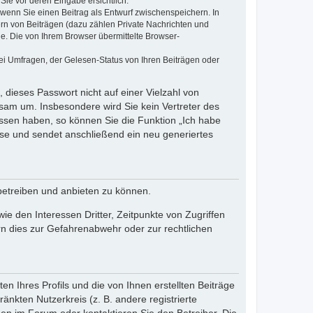
Sie vor deren Eingabe ersichtlich.
, wenn Sie einen Beitrag als Entwurf zwischenspeichern. In
ern von Beiträgen (dazu zählen Private Nachrichten und
e. Die von Ihrem Browser übermittelte Browser-
ei Umfragen, der Gelesen-Status von Ihren Beiträgen oder
 dieses Passwort nicht auf einer Vielzahl von
sam um. Insbesondere wird Sie kein Vertreter des
essen haben, so können Sie die Funktion „Ich habe
se und sendet anschließend ein neu generiertes
betreiben und anbieten zu können.
e den Interessen Dritter, Zeitpunkte von Zugriffen
n dies zur Gefahrenabwehr oder zur rechtlichen
n Ihres Profils und die von Ihnen erstellten Beiträge
änkten Nutzerkreis (z. B. andere registrierte