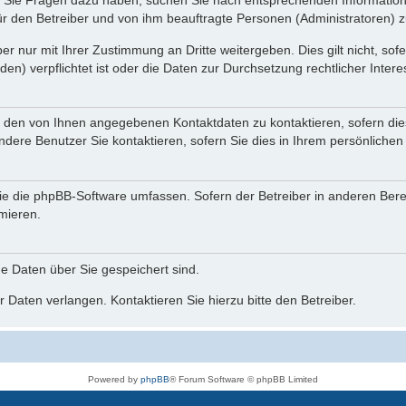
nn Sie Fragen dazu haben, suchen Sie nach entsprechenden Information
für den Betreiber und von ihm beauftragte Personen (Administratoren) z
r nur mit Ihrer Zustimmung an Dritte weitergeben. Dies gilt nicht, so
n) verpflichtet ist oder die Daten zur Durchsetzung rechtlicher Interes
r den von Ihnen angegebenen Kontaktdaten zu kontaktieren, sofern die
andere Benutzer Sie kontaktieren, sofern Sie dies in Ihrem persönlichen
, die die phpBB-Software umfassen. Sofern der Betreiber in anderen Be
rmieren.
he Daten über Sie gespeichert sind.
 Daten verlangen. Kontaktieren Sie hierzu bitte den Betreiber.
Powered by
phpBB
® Forum Software © phpBB Limited
Deutsche Übersetzung durch
phpBB.de