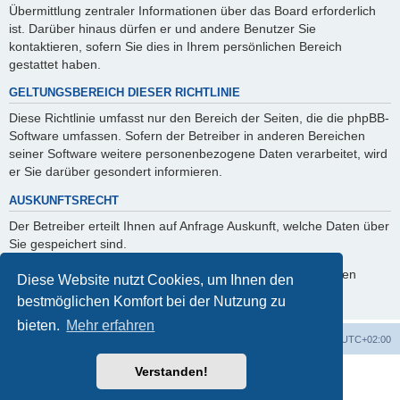
Übermittlung zentraler Informationen über das Board erforderlich
ist. Darüber hinaus dürfen er und andere Benutzer Sie
kontaktieren, sofern Sie dies in Ihrem persönlichen Bereich
gestattet haben.
GELTUNGSBEREICH DIESER RICHTLINIE
Diese Richtlinie umfasst nur den Bereich der Seiten, die die phpBB-
Software umfassen. Sofern der Betreiber in anderen Bereichen
seiner Software weitere personenbezogene Daten verarbeitet, wird
er Sie darüber gesondert informieren.
AUSKUNFTSRECHT
Der Betreiber erteilt Ihnen auf Anfrage Auskunft, welche Daten über
Sie gespeichert sind.
Sie können jederzeit die Löschung bzw. Sperrung Ihrer Daten
Diese Website nutzt Cookies, um Ihnen den
verlangen. Kontaktieren Sie hierzu bitte den Betreiber.
bestmöglichen Komfort bei der Nutzung zu
bieten.
Mehr erfahren
Foren-Übersicht
Alle Cookies löschen
Alle Zeiten sind
UTC+02:00
Verstanden!
Powered by
phpBB
® Forum Software © phpBB Limited
Deutsche Übersetzung durch
phpBB.de