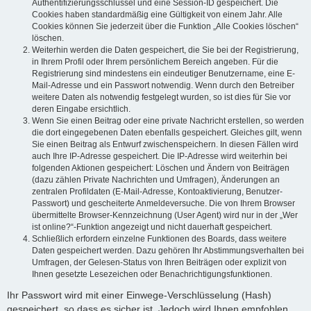
Authentifizierungsschlüssel und eine Session-ID gespeichert. Die
Cookies haben standardmäßig eine Gültigkeit von einem Jahr. Alle
Cookies können Sie jederzeit über die Funktion „Alle Cookies löschen“
löschen.
Weiterhin werden die Daten gespeichert, die Sie bei der Registrierung,
in Ihrem Profil oder Ihrem persönlichem Bereich angeben. Für die
Registrierung sind mindestens ein eindeutiger Benutzername, eine E-
Mail-Adresse und ein Passwort notwendig. Wenn durch den Betreiber
weitere Daten als notwendig festgelegt wurden, so ist dies für Sie vor
deren Eingabe ersichtlich.
Wenn Sie einen Beitrag oder eine private Nachricht erstellen, so werden
die dort eingegebenen Daten ebenfalls gespeichert. Gleiches gilt, wenn
Sie einen Beitrag als Entwurf zwischenspeichern. In diesen Fällen wird
auch Ihre IP-Adresse gespeichert. Die IP-Adresse wird weiterhin bei
folgenden Aktionen gespeichert: Löschen und Ändern von Beiträgen
(dazu zählen Private Nachrichten und Umfragen), Änderungen an
zentralen Profildaten (E-Mail-Adresse, Kontoaktivierung, Benutzer-
Passwort) und gescheiterte Anmeldeversuche. Die von Ihrem Browser
übermittelte Browser-Kennzeichnung (User Agent) wird nur in der „Wer
ist online?“-Funktion angezeigt und nicht dauerhaft gespeichert.
Schließlich erfordern einzelne Funktionen des Boards, dass weitere
Daten gespeichert werden. Dazu gehören Ihr Abstimmungsverhalten bei
Umfragen, der Gelesen-Status von Ihren Beiträgen oder explizit von
Ihnen gesetzte Lesezeichen oder Benachrichtigungsfunktionen.
Ihr Passwort wird mit einer Einwege-Verschlüsselung (Hash)
gespeichert, so dass es sicher ist. Jedoch wird Ihnen empfohlen,