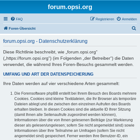
forum.opsi.org
FAQ
Registrieren
Anmelden
S
Foren-Übersicht
u
forum.opsi.org - Datenschutzerklärung
c
h
Diese Richtlinie beschreibt, wie „forum.opsi.org“
(„https://forum.opsi.org“) (im Folgenden „der Betreiber“) die Daten
e
verwendet, die während Ihres Foren-Besuchs gesammelt werden.
UMFANG UND ART DER DATENSPEICHERUNG
Ihre Daten werden auf vier verschiedene Arten gesammelt:
Die Forensoftware phpBB erstellt bei Ihrem Besuch des Boards mehrere
Cookies. Cookies sind kleine Textdateien, die Ihr Browser als temporäre
Dateien ablegt und die zwischen den einzelnen Aufrufen des Boards
erhalten bleiben. In diesen Cookies sind die aktuelle ID Ihrer Sitzung
(damit Ihnen alle Seitenaufrufe zugeordnet werden können),
Informationen über die von Ihnen gelesenen Beiträge (zur Markierung
dieser als gelesen/ungelesen; sofern Sie nicht angemeldet sind) sowie
Informationen über Ihre Teilnahme an Umfragen (sofern Sie nicht
angemeldet sind) gespeichert. Ferner werden Ihre Benutzer-ID, ein