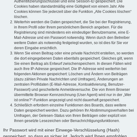
Authentifizierungsschlüssel und eine Session-ID gespeichert. Die
Cookies haben standardmäßig eine Gültigkeit von einem Jahr. Alle
Cookies können Sie jederzeit über die Funktion „Alle Cookies löschen“
löschen.
Weiterhin werden die Daten gespeichert, die Sie bei der Registrierung,
in Ihrem Profil oder Ihrem persönlichem Bereich angeben. Für die
Registrierung sind mindestens ein eindeutiger Benutzername, eine E-
Mail-Adresse und ein Passwort notwendig. Wenn durch den Betreiber
weitere Daten als notwendig festgelegt wurden, so ist dies für Sie vor
deren Eingabe ersichtlich.
Wenn Sie einen Beitrag oder eine private Nachricht erstellen, so werden
die dort eingegebenen Daten ebenfalls gespeichert. Gleiches gilt, wenn
Sie einen Beitrag als Entwurf zwischenspeichern. In diesen Fällen wird
auch Ihre IP-Adresse gespeichert. Die IP-Adresse wird weiterhin bei
folgenden Aktionen gespeichert: Löschen und Ändern von Beiträgen
(dazu zählen Private Nachrichten und Umfragen), Änderungen an
zentralen Profildaten (E-Mail-Adresse, Kontoaktivierung, Benutzer-
Passwort) und gescheiterte Anmeldeversuche. Die von Ihrem Browser
übermittelte Browser-Kennzeichnung (User Agent) wird nur in der „Wer
ist online?“-Funktion angezeigt und nicht dauerhaft gespeichert.
Schließlich erfordern einzelne Funktionen des Boards, dass weitere
Daten gespeichert werden. Dazu gehören Ihr Abstimmungsverhalten bei
Umfragen, der Gelesen-Status von Ihren Beiträgen oder explizit von
Ihnen gesetzte Lesezeichen oder Benachrichtigungsfunktionen.
Ihr Passwort wird mit einer Einwege-Verschlüsselung (Hash)
gespeichert, so dass es sicher ist. Jedoch wird Ihnen empfohlen,