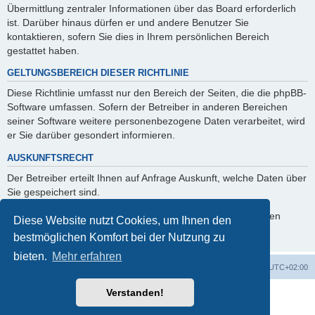
Übermittlung zentraler Informationen über das Board erforderlich
ist. Darüber hinaus dürfen er und andere Benutzer Sie
kontaktieren, sofern Sie dies in Ihrem persönlichen Bereich
gestattet haben.
GELTUNGSBEREICH DIESER RICHTLINIE
Diese Richtlinie umfasst nur den Bereich der Seiten, die die phpBB-
Software umfassen. Sofern der Betreiber in anderen Bereichen
seiner Software weitere personenbezogene Daten verarbeitet, wird
er Sie darüber gesondert informieren.
AUSKUNFTSRECHT
Der Betreiber erteilt Ihnen auf Anfrage Auskunft, welche Daten über
Sie gespeichert sind.
Sie können jederzeit die Löschung bzw. Sperrung Ihrer Daten
Diese Website nutzt Cookies, um Ihnen den
verlangen. Kontaktieren Sie hierzu bitte den Betreiber.
bestmöglichen Komfort bei der Nutzung zu
bieten.
Mehr erfahren
Foren-Übersicht
Alle Cookies löschen
Alle Zeiten sind
UTC+02:00
Verstanden!
Powered by
phpBB
® Forum Software © phpBB Limited
Deutsche Übersetzung durch
phpBB.de