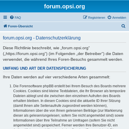
forum.opsi.org
FAQ
Registrieren
Anmelden
S
Foren-Übersicht
u
forum.opsi.org - Datenschutzerklärung
c
h
Diese Richtlinie beschreibt, wie „forum.opsi.org“
(„https://forum.opsi.org“) (im Folgenden „der Betreiber“) die Daten
e
verwendet, die während Ihres Foren-Besuchs gesammelt werden.
UMFANG UND ART DER DATENSPEICHERUNG
Ihre Daten werden auf vier verschiedene Arten gesammelt:
Die Forensoftware phpBB erstellt bei Ihrem Besuch des Boards mehrere
Cookies. Cookies sind kleine Textdateien, die Ihr Browser als temporäre
Dateien ablegt und die zwischen den einzelnen Aufrufen des Boards
erhalten bleiben. In diesen Cookies sind die aktuelle ID Ihrer Sitzung
(damit Ihnen alle Seitenaufrufe zugeordnet werden können),
Informationen über die von Ihnen gelesenen Beiträge (zur Markierung
dieser als gelesen/ungelesen; sofern Sie nicht angemeldet sind) sowie
Informationen über Ihre Teilnahme an Umfragen (sofern Sie nicht
angemeldet sind) gespeichert. Ferner werden Ihre Benutzer-ID, ein