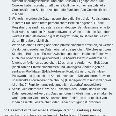
Authentifizierungsschlüssel und eine Session-ID gespeichert. Die
Cookies haben standardmäßig eine Gültigkeit von einem Jahr. Alle
Cookies können Sie jederzeit über die Funktion „Alle Cookies löschen“
löschen.
Weiterhin werden die Daten gespeichert, die Sie bei der Registrierung,
in Ihrem Profil oder Ihrem persönlichem Bereich angeben. Für die
Registrierung sind mindestens ein eindeutiger Benutzername, eine E-
Mail-Adresse und ein Passwort notwendig. Wenn durch den Betreiber
weitere Daten als notwendig festgelegt wurden, so ist dies für Sie vor
deren Eingabe ersichtlich.
Wenn Sie einen Beitrag oder eine private Nachricht erstellen, so werden
die dort eingegebenen Daten ebenfalls gespeichert. Gleiches gilt, wenn
Sie einen Beitrag als Entwurf zwischenspeichern. In diesen Fällen wird
auch Ihre IP-Adresse gespeichert. Die IP-Adresse wird weiterhin bei
folgenden Aktionen gespeichert: Löschen und Ändern von Beiträgen
(dazu zählen Private Nachrichten und Umfragen), Änderungen an
zentralen Profildaten (E-Mail-Adresse, Kontoaktivierung, Benutzer-
Passwort) und gescheiterte Anmeldeversuche. Die von Ihrem Browser
übermittelte Browser-Kennzeichnung (User Agent) wird nur in der „Wer
ist online?“-Funktion angezeigt und nicht dauerhaft gespeichert.
Schließlich erfordern einzelne Funktionen des Boards, dass weitere
Daten gespeichert werden. Dazu gehören Ihr Abstimmungsverhalten bei
Umfragen, der Gelesen-Status von Ihren Beiträgen oder explizit von
Ihnen gesetzte Lesezeichen oder Benachrichtigungsfunktionen.
Ihr Passwort wird mit einer Einwege-Verschlüsselung (Hash)
gespeichert, so dass es sicher ist. Jedoch wird Ihnen empfohlen,