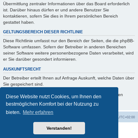
Übermittlung zentraler Informationen über das Board erforderlich
ist. Darüber hinaus dürfen er und andere Benutzer Sie
kontaktieren, sofern Sie dies in Ihrem persönlichen Bereich
gestattet haben.
GELTUNGSBEREICH DIESER RICHTLINIE
Diese Richtlinie umfasst nur den Bereich der Seiten, die die phpBB-
Software umfassen. Sofern der Betreiber in anderen Bereichen
seiner Software weitere personenbezogene Daten verarbeitet, wird
er Sie darüber gesondert informieren.
AUSKUNFTSRECHT
Der Betreiber erteilt Ihnen auf Anfrage Auskunft, welche Daten über
Sie gespeichert sind.
Sie können jederzeit die Löschung bzw. Sperrung Ihrer Daten
Diese Website nutzt Cookies, um Ihnen den
verlangen. Kontaktieren Sie hierzu bitte den Betreiber.
bestmöglichen Komfort bei der Nutzung zu
bieten.
Mehr erfahren
Foren-Übersicht
Alle Cookies löschen
Alle Zeiten sind
UTC+02:00
Verstanden!
Powered by
phpBB
® Forum Software © phpBB Limited
Deutsche Übersetzung durch
phpBB.de