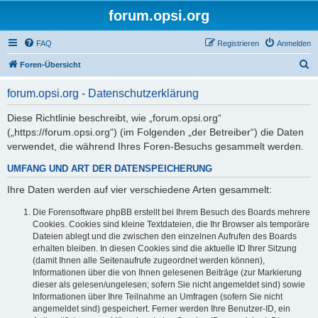
forum.opsi.org
FAQ
Registrieren
Anmelden
S
Foren-Übersicht
u
forum.opsi.org - Datenschutzerklärung
c
h
Diese Richtlinie beschreibt, wie „forum.opsi.org“
(„https://forum.opsi.org“) (im Folgenden „der Betreiber“) die Daten
e
verwendet, die während Ihres Foren-Besuchs gesammelt werden.
UMFANG UND ART DER DATENSPEICHERUNG
Ihre Daten werden auf vier verschiedene Arten gesammelt:
Die Forensoftware phpBB erstellt bei Ihrem Besuch des Boards mehrere
Cookies. Cookies sind kleine Textdateien, die Ihr Browser als temporäre
Dateien ablegt und die zwischen den einzelnen Aufrufen des Boards
erhalten bleiben. In diesen Cookies sind die aktuelle ID Ihrer Sitzung
(damit Ihnen alle Seitenaufrufe zugeordnet werden können),
Informationen über die von Ihnen gelesenen Beiträge (zur Markierung
dieser als gelesen/ungelesen; sofern Sie nicht angemeldet sind) sowie
Informationen über Ihre Teilnahme an Umfragen (sofern Sie nicht
angemeldet sind) gespeichert. Ferner werden Ihre Benutzer-ID, ein