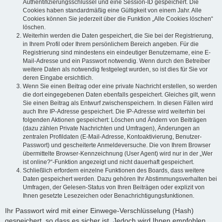
Authentifizierungsschlüssel und eine Session-ID gespeichert. Die
Cookies haben standardmäßig eine Gültigkeit von einem Jahr. Alle
Cookies können Sie jederzeit über die Funktion „Alle Cookies löschen“
löschen.
Weiterhin werden die Daten gespeichert, die Sie bei der Registrierung,
in Ihrem Profil oder Ihrem persönlichem Bereich angeben. Für die
Registrierung sind mindestens ein eindeutiger Benutzername, eine E-
Mail-Adresse und ein Passwort notwendig. Wenn durch den Betreiber
weitere Daten als notwendig festgelegt wurden, so ist dies für Sie vor
deren Eingabe ersichtlich.
Wenn Sie einen Beitrag oder eine private Nachricht erstellen, so werden
die dort eingegebenen Daten ebenfalls gespeichert. Gleiches gilt, wenn
Sie einen Beitrag als Entwurf zwischenspeichern. In diesen Fällen wird
auch Ihre IP-Adresse gespeichert. Die IP-Adresse wird weiterhin bei
folgenden Aktionen gespeichert: Löschen und Ändern von Beiträgen
(dazu zählen Private Nachrichten und Umfragen), Änderungen an
zentralen Profildaten (E-Mail-Adresse, Kontoaktivierung, Benutzer-
Passwort) und gescheiterte Anmeldeversuche. Die von Ihrem Browser
übermittelte Browser-Kennzeichnung (User Agent) wird nur in der „Wer
ist online?“-Funktion angezeigt und nicht dauerhaft gespeichert.
Schließlich erfordern einzelne Funktionen des Boards, dass weitere
Daten gespeichert werden. Dazu gehören Ihr Abstimmungsverhalten bei
Umfragen, der Gelesen-Status von Ihren Beiträgen oder explizit von
Ihnen gesetzte Lesezeichen oder Benachrichtigungsfunktionen.
Ihr Passwort wird mit einer Einwege-Verschlüsselung (Hash)
gespeichert, so dass es sicher ist. Jedoch wird Ihnen empfohlen,