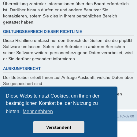
Übermittlung zentraler Informationen über das Board erforderlich
ist. Darüber hinaus dürfen er und andere Benutzer Sie
kontaktieren, sofern Sie dies in Ihrem persönlichen Bereich
gestattet haben.
GELTUNGSBEREICH DIESER RICHTLINIE
Diese Richtlinie umfasst nur den Bereich der Seiten, die die phpBB-
Software umfassen. Sofern der Betreiber in anderen Bereichen
seiner Software weitere personenbezogene Daten verarbeitet, wird
er Sie darüber gesondert informieren.
AUSKUNFTSRECHT
Der Betreiber erteilt Ihnen auf Anfrage Auskunft, welche Daten über
Sie gespeichert sind.
Sie können jederzeit die Löschung bzw. Sperrung Ihrer Daten
Diese Website nutzt Cookies, um Ihnen den
verlangen. Kontaktieren Sie hierzu bitte den Betreiber.
bestmöglichen Komfort bei der Nutzung zu
bieten.
Mehr erfahren
Foren-Übersicht
Alle Cookies löschen
Alle Zeiten sind
UTC+02:00
Verstanden!
Powered by
phpBB
® Forum Software © phpBB Limited
Deutsche Übersetzung durch
phpBB.de