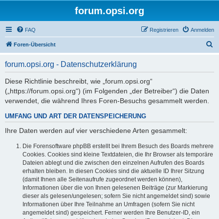
forum.opsi.org
FAQ
Registrieren
Anmelden
S
Foren-Übersicht
u
forum.opsi.org - Datenschutzerklärung
c
h
Diese Richtlinie beschreibt, wie „forum.opsi.org“
(„https://forum.opsi.org“) (im Folgenden „der Betreiber“) die Daten
e
verwendet, die während Ihres Foren-Besuchs gesammelt werden.
UMFANG UND ART DER DATENSPEICHERUNG
Ihre Daten werden auf vier verschiedene Arten gesammelt:
Die Forensoftware phpBB erstellt bei Ihrem Besuch des Boards mehrere
Cookies. Cookies sind kleine Textdateien, die Ihr Browser als temporäre
Dateien ablegt und die zwischen den einzelnen Aufrufen des Boards
erhalten bleiben. In diesen Cookies sind die aktuelle ID Ihrer Sitzung
(damit Ihnen alle Seitenaufrufe zugeordnet werden können),
Informationen über die von Ihnen gelesenen Beiträge (zur Markierung
dieser als gelesen/ungelesen; sofern Sie nicht angemeldet sind) sowie
Informationen über Ihre Teilnahme an Umfragen (sofern Sie nicht
angemeldet sind) gespeichert. Ferner werden Ihre Benutzer-ID, ein