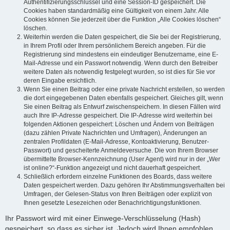
Authentifizierungsschlüssel und eine Session-ID gespeichert. Die
Cookies haben standardmäßig eine Gültigkeit von einem Jahr. Alle
Cookies können Sie jederzeit über die Funktion „Alle Cookies löschen“
löschen.
Weiterhin werden die Daten gespeichert, die Sie bei der Registrierung,
in Ihrem Profil oder Ihrem persönlichem Bereich angeben. Für die
Registrierung sind mindestens ein eindeutiger Benutzername, eine E-
Mail-Adresse und ein Passwort notwendig. Wenn durch den Betreiber
weitere Daten als notwendig festgelegt wurden, so ist dies für Sie vor
deren Eingabe ersichtlich.
Wenn Sie einen Beitrag oder eine private Nachricht erstellen, so werden
die dort eingegebenen Daten ebenfalls gespeichert. Gleiches gilt, wenn
Sie einen Beitrag als Entwurf zwischenspeichern. In diesen Fällen wird
auch Ihre IP-Adresse gespeichert. Die IP-Adresse wird weiterhin bei
folgenden Aktionen gespeichert: Löschen und Ändern von Beiträgen
(dazu zählen Private Nachrichten und Umfragen), Änderungen an
zentralen Profildaten (E-Mail-Adresse, Kontoaktivierung, Benutzer-
Passwort) und gescheiterte Anmeldeversuche. Die von Ihrem Browser
übermittelte Browser-Kennzeichnung (User Agent) wird nur in der „Wer
ist online?“-Funktion angezeigt und nicht dauerhaft gespeichert.
Schließlich erfordern einzelne Funktionen des Boards, dass weitere
Daten gespeichert werden. Dazu gehören Ihr Abstimmungsverhalten bei
Umfragen, der Gelesen-Status von Ihren Beiträgen oder explizit von
Ihnen gesetzte Lesezeichen oder Benachrichtigungsfunktionen.
Ihr Passwort wird mit einer Einwege-Verschlüsselung (Hash)
gespeichert, so dass es sicher ist. Jedoch wird Ihnen empfohlen,