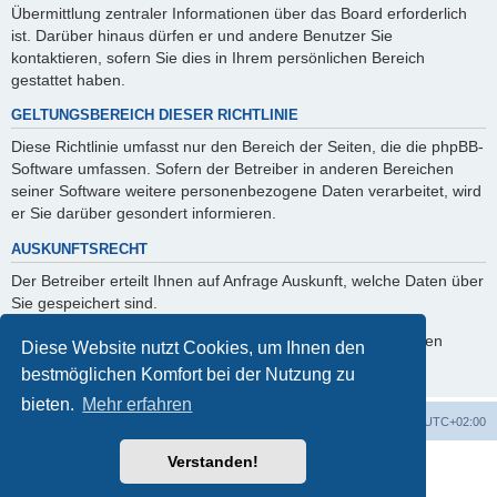
Übermittlung zentraler Informationen über das Board erforderlich
ist. Darüber hinaus dürfen er und andere Benutzer Sie
kontaktieren, sofern Sie dies in Ihrem persönlichen Bereich
gestattet haben.
GELTUNGSBEREICH DIESER RICHTLINIE
Diese Richtlinie umfasst nur den Bereich der Seiten, die die phpBB-
Software umfassen. Sofern der Betreiber in anderen Bereichen
seiner Software weitere personenbezogene Daten verarbeitet, wird
er Sie darüber gesondert informieren.
AUSKUNFTSRECHT
Der Betreiber erteilt Ihnen auf Anfrage Auskunft, welche Daten über
Sie gespeichert sind.
Sie können jederzeit die Löschung bzw. Sperrung Ihrer Daten
Diese Website nutzt Cookies, um Ihnen den
verlangen. Kontaktieren Sie hierzu bitte den Betreiber.
bestmöglichen Komfort bei der Nutzung zu
bieten.
Mehr erfahren
Foren-Übersicht
Alle Cookies löschen
Alle Zeiten sind
UTC+02:00
Verstanden!
Powered by
phpBB
® Forum Software © phpBB Limited
Deutsche Übersetzung durch
phpBB.de