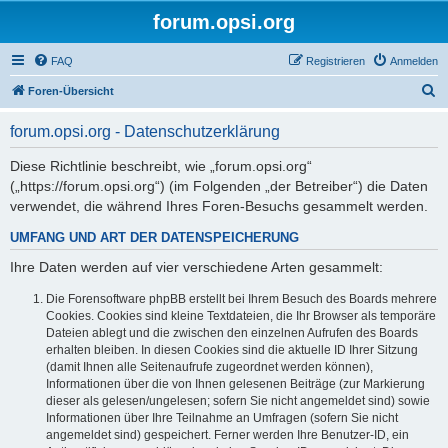
forum.opsi.org
FAQ
Registrieren
Anmelden
S
Foren-Übersicht
u
forum.opsi.org - Datenschutzerklärung
c
h
Diese Richtlinie beschreibt, wie „forum.opsi.org“
(„https://forum.opsi.org“) (im Folgenden „der Betreiber“) die Daten
e
verwendet, die während Ihres Foren-Besuchs gesammelt werden.
UMFANG UND ART DER DATENSPEICHERUNG
Ihre Daten werden auf vier verschiedene Arten gesammelt:
Die Forensoftware phpBB erstellt bei Ihrem Besuch des Boards mehrere
Cookies. Cookies sind kleine Textdateien, die Ihr Browser als temporäre
Dateien ablegt und die zwischen den einzelnen Aufrufen des Boards
erhalten bleiben. In diesen Cookies sind die aktuelle ID Ihrer Sitzung
(damit Ihnen alle Seitenaufrufe zugeordnet werden können),
Informationen über die von Ihnen gelesenen Beiträge (zur Markierung
dieser als gelesen/ungelesen; sofern Sie nicht angemeldet sind) sowie
Informationen über Ihre Teilnahme an Umfragen (sofern Sie nicht
angemeldet sind) gespeichert. Ferner werden Ihre Benutzer-ID, ein