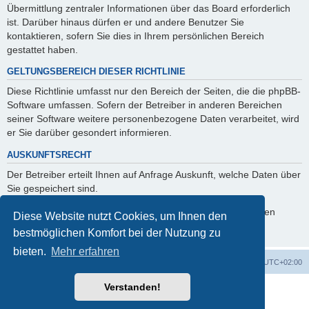
Übermittlung zentraler Informationen über das Board erforderlich
ist. Darüber hinaus dürfen er und andere Benutzer Sie
kontaktieren, sofern Sie dies in Ihrem persönlichen Bereich
gestattet haben.
GELTUNGSBEREICH DIESER RICHTLINIE
Diese Richtlinie umfasst nur den Bereich der Seiten, die die phpBB-
Software umfassen. Sofern der Betreiber in anderen Bereichen
seiner Software weitere personenbezogene Daten verarbeitet, wird
er Sie darüber gesondert informieren.
AUSKUNFTSRECHT
Der Betreiber erteilt Ihnen auf Anfrage Auskunft, welche Daten über
Sie gespeichert sind.
Sie können jederzeit die Löschung bzw. Sperrung Ihrer Daten
Diese Website nutzt Cookies, um Ihnen den
verlangen. Kontaktieren Sie hierzu bitte den Betreiber.
bestmöglichen Komfort bei der Nutzung zu
bieten.
Mehr erfahren
Foren-Übersicht
Alle Cookies löschen
Alle Zeiten sind
UTC+02:00
Verstanden!
Powered by
phpBB
® Forum Software © phpBB Limited
Deutsche Übersetzung durch
phpBB.de