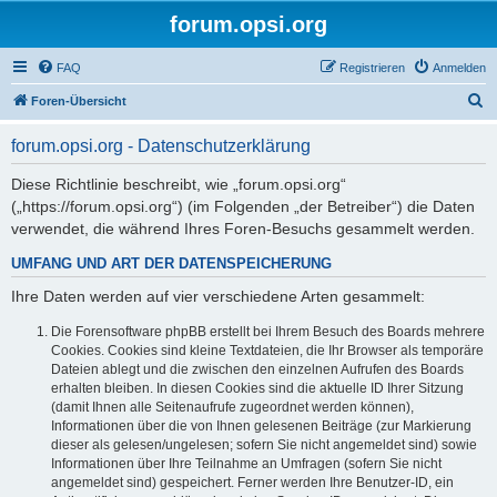
forum.opsi.org
FAQ
Registrieren
Anmelden
S
Foren-Übersicht
u
forum.opsi.org - Datenschutzerklärung
c
h
Diese Richtlinie beschreibt, wie „forum.opsi.org“
(„https://forum.opsi.org“) (im Folgenden „der Betreiber“) die Daten
e
verwendet, die während Ihres Foren-Besuchs gesammelt werden.
UMFANG UND ART DER DATENSPEICHERUNG
Ihre Daten werden auf vier verschiedene Arten gesammelt:
Die Forensoftware phpBB erstellt bei Ihrem Besuch des Boards mehrere
Cookies. Cookies sind kleine Textdateien, die Ihr Browser als temporäre
Dateien ablegt und die zwischen den einzelnen Aufrufen des Boards
erhalten bleiben. In diesen Cookies sind die aktuelle ID Ihrer Sitzung
(damit Ihnen alle Seitenaufrufe zugeordnet werden können),
Informationen über die von Ihnen gelesenen Beiträge (zur Markierung
dieser als gelesen/ungelesen; sofern Sie nicht angemeldet sind) sowie
Informationen über Ihre Teilnahme an Umfragen (sofern Sie nicht
angemeldet sind) gespeichert. Ferner werden Ihre Benutzer-ID, ein