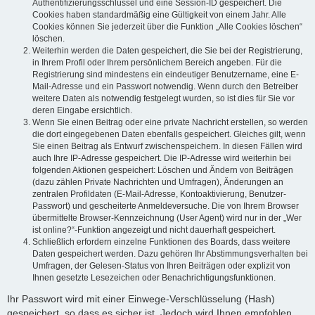
Authentifizierungsschlüssel und eine Session-ID gespeichert. Die
Cookies haben standardmäßig eine Gültigkeit von einem Jahr. Alle
Cookies können Sie jederzeit über die Funktion „Alle Cookies löschen“
löschen.
Weiterhin werden die Daten gespeichert, die Sie bei der Registrierung,
in Ihrem Profil oder Ihrem persönlichem Bereich angeben. Für die
Registrierung sind mindestens ein eindeutiger Benutzername, eine E-
Mail-Adresse und ein Passwort notwendig. Wenn durch den Betreiber
weitere Daten als notwendig festgelegt wurden, so ist dies für Sie vor
deren Eingabe ersichtlich.
Wenn Sie einen Beitrag oder eine private Nachricht erstellen, so werden
die dort eingegebenen Daten ebenfalls gespeichert. Gleiches gilt, wenn
Sie einen Beitrag als Entwurf zwischenspeichern. In diesen Fällen wird
auch Ihre IP-Adresse gespeichert. Die IP-Adresse wird weiterhin bei
folgenden Aktionen gespeichert: Löschen und Ändern von Beiträgen
(dazu zählen Private Nachrichten und Umfragen), Änderungen an
zentralen Profildaten (E-Mail-Adresse, Kontoaktivierung, Benutzer-
Passwort) und gescheiterte Anmeldeversuche. Die von Ihrem Browser
übermittelte Browser-Kennzeichnung (User Agent) wird nur in der „Wer
ist online?“-Funktion angezeigt und nicht dauerhaft gespeichert.
Schließlich erfordern einzelne Funktionen des Boards, dass weitere
Daten gespeichert werden. Dazu gehören Ihr Abstimmungsverhalten bei
Umfragen, der Gelesen-Status von Ihren Beiträgen oder explizit von
Ihnen gesetzte Lesezeichen oder Benachrichtigungsfunktionen.
Ihr Passwort wird mit einer Einwege-Verschlüsselung (Hash)
gespeichert, so dass es sicher ist. Jedoch wird Ihnen empfohlen,