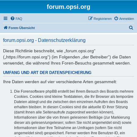
forum.opsi.org
FAQ
Registrieren
Anmelden
S
Foren-Übersicht
u
forum.opsi.org - Datenschutzerklärung
c
h
Diese Richtlinie beschreibt, wie „forum.opsi.org“
(„https://forum.opsi.org“) (im Folgenden „der Betreiber“) die Daten
e
verwendet, die während Ihres Foren-Besuchs gesammelt werden.
UMFANG UND ART DER DATENSPEICHERUNG
Ihre Daten werden auf vier verschiedene Arten gesammelt:
Die Forensoftware phpBB erstellt bei Ihrem Besuch des Boards mehrere
Cookies. Cookies sind kleine Textdateien, die Ihr Browser als temporäre
Dateien ablegt und die zwischen den einzelnen Aufrufen des Boards
erhalten bleiben. In diesen Cookies sind die aktuelle ID Ihrer Sitzung
(damit Ihnen alle Seitenaufrufe zugeordnet werden können),
Informationen über die von Ihnen gelesenen Beiträge (zur Markierung
dieser als gelesen/ungelesen; sofern Sie nicht angemeldet sind) sowie
Informationen über Ihre Teilnahme an Umfragen (sofern Sie nicht
angemeldet sind) gespeichert. Ferner werden Ihre Benutzer-ID, ein