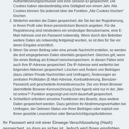
Authentifizierungsschlüssel und eine Session-ID gespeichert. Die
Cookies haben standardmäßig eine Gültigkeit von einem Jahr. Alle
Cookies können Sie jederzeit über die Funktion „Alle Cookies löschen“
löschen.
Weiterhin werden die Daten gespeichert, die Sie bei der Registrierung,
in Ihrem Profil oder Ihrem persönlichem Bereich angeben. Für die
Registrierung sind mindestens ein eindeutiger Benutzername, eine E-
Mail-Adresse und ein Passwort notwendig. Wenn durch den Betreiber
weitere Daten als notwendig festgelegt wurden, so ist dies für Sie vor
deren Eingabe ersichtlich.
Wenn Sie einen Beitrag oder eine private Nachricht erstellen, so werden
die dort eingegebenen Daten ebenfalls gespeichert. Gleiches gilt, wenn
Sie einen Beitrag als Entwurf zwischenspeichern. In diesen Fällen wird
auch Ihre IP-Adresse gespeichert. Die IP-Adresse wird weiterhin bei
folgenden Aktionen gespeichert: Löschen und Ändern von Beiträgen
(dazu zählen Private Nachrichten und Umfragen), Änderungen an
zentralen Profildaten (E-Mail-Adresse, Kontoaktivierung, Benutzer-
Passwort) und gescheiterte Anmeldeversuche. Die von Ihrem Browser
übermittelte Browser-Kennzeichnung (User Agent) wird nur in der „Wer
ist online?“-Funktion angezeigt und nicht dauerhaft gespeichert.
Schließlich erfordern einzelne Funktionen des Boards, dass weitere
Daten gespeichert werden. Dazu gehören Ihr Abstimmungsverhalten bei
Umfragen, der Gelesen-Status von Ihren Beiträgen oder explizit von
Ihnen gesetzte Lesezeichen oder Benachrichtigungsfunktionen.
Ihr Passwort wird mit einer Einwege-Verschlüsselung (Hash)
gespeichert, so dass es sicher ist. Jedoch wird Ihnen empfohlen,