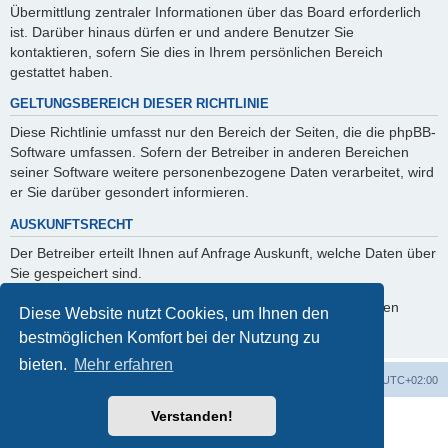
Übermittlung zentraler Informationen über das Board erforderlich
ist. Darüber hinaus dürfen er und andere Benutzer Sie
kontaktieren, sofern Sie dies in Ihrem persönlichen Bereich
gestattet haben.
GELTUNGSBEREICH DIESER RICHTLINIE
Diese Richtlinie umfasst nur den Bereich der Seiten, die die phpBB-
Software umfassen. Sofern der Betreiber in anderen Bereichen
seiner Software weitere personenbezogene Daten verarbeitet, wird
er Sie darüber gesondert informieren.
AUSKUNFTSRECHT
Der Betreiber erteilt Ihnen auf Anfrage Auskunft, welche Daten über
Sie gespeichert sind.
Sie können jederzeit die Löschung bzw. Sperrung Ihrer Daten
Diese Website nutzt Cookies, um Ihnen den
verlangen. Kontaktieren Sie hierzu bitte den Betreiber.
bestmöglichen Komfort bei der Nutzung zu
bieten.
Mehr erfahren
Foren-Übersicht
Alle Cookies löschen
Alle Zeiten sind
UTC+02:00
Verstanden!
Powered by
phpBB
® Forum Software © phpBB Limited
Deutsche Übersetzung durch
phpBB.de