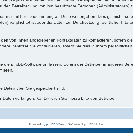
nn Sie Fragen dazu haben, suchen Sie nach entsprechenden Information
für den Betreiber und von ihm beauftragte Personen (Administratoren) z
r nur mit Ihrer Zustimmung an Dritte weitergeben. Dies gilt nicht, so
n) verpflichtet ist oder die Daten zur Durchsetzung rechtlicher Interes
r den von Ihnen angegebenen Kontaktdaten zu kontaktieren, sofern die
andere Benutzer Sie kontaktieren, sofern Sie dies in Ihrem persönlichen
, die die phpBB-Software umfassen. Sofern der Betreiber in anderen Be
rmieren.
he Daten über Sie gespeichert sind.
 Daten verlangen. Kontaktieren Sie hierzu bitte den Betreiber.
Powered by
phpBB
® Forum Software © phpBB Limited
Deutsche Übersetzung durch
phpBB.de