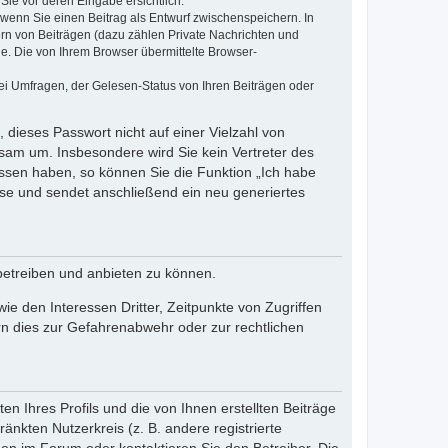
Sie vor deren Eingabe ersichtlich.
, wenn Sie einen Beitrag als Entwurf zwischenspeichern. In
ern von Beiträgen (dazu zählen Private Nachrichten und
e. Die von Ihrem Browser übermittelte Browser-
ei Umfragen, der Gelesen-Status von Ihren Beiträgen oder
 dieses Passwort nicht auf einer Vielzahl von
sam um. Insbesondere wird Sie kein Vertreter des
essen haben, so können Sie die Funktion „Ich habe
se und sendet anschließend ein neu generiertes
betreiben und anbieten zu können.
e den Interessen Dritter, Zeitpunkte von Zugriffen
n dies zur Gefahrenabwehr oder zur rechtlichen
n Ihres Profils und die von Ihnen erstellten Beiträge
änkten Nutzerkreis (z. B. andere registrierte