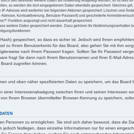
rch den Betreiber weitere Daten als notwendig festgelegt wurden, so ist dies für 
ellen, so werden die dort eingegebenen Daten ebenfalls gespeichert. Gleiches gilt
ie IP-Adresse wird weiterhin bei folgenden Aktionen gespeichert: Löschen und Änd
l-Adresse, Kontoaktivierung, Benutzer-Passwort) und gescheiterte Anmeldeversuch
ine?“-Funktion angezeigt und nicht dauerhaft gespeichert.
 dass weitere Daten gespeichert werden. Dazu gehören Ihr Abstimmungsverhalten b
htigungsfunktionen.
Hash) gespeichert, so dass es sicher ist. Jedoch wird Ihnen empfohlen,
el zu Ihrem Benutzerkonto für das Board, also gehen Sie mit ihm sorg
htigterweise nach Ihrem Passwort fragen. Sollten Sie Ihr Passwort verg
are fragt Sie dann nach Ihrem Benutzernamen und Ihrer E-Mail-Adres
 Board zugreifen können.
enen und oben näher spezifizierten Daten zu speichern, um das Board 
en einer Interessenabwägung zwischen Ihren und seinen Interessen sowi
von Ihrem Browser übermittelter Browser-Kennung zu speichern, sofer
 DATEN
n Personen zu ermöglichen. Sie sind sich daher bewusst, dass die Date
n jedoch festlegen, dass einzelne Informationen nur für einen eingeschr