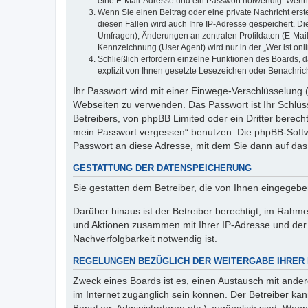
eine E-Mail-Adresse und ein Passwort notwendig. Wenn du
Wenn Sie einen Beitrag oder eine private Nachricht erst
diesen Fällen wird auch Ihre IP-Adresse gespeichert. D
Umfragen), Änderungen an zentralen Profildaten (E-Mai
Kennzeichnung (User Agent) wird nur in der „Wer ist onl
Schließlich erfordern einzelne Funktionen des Boards,
explizit von Ihnen gesetzte Lesezeichen oder Benachric
Ihr Passwort wird mit einer Einwege-Verschlüsselung (
Webseiten zu verwenden. Das Passwort ist Ihr Schlüss
Betreibers, von phpBB Limited oder ein Dritter berec
mein Passwort vergessen“ benutzen. Die phpBB-Softw
Passwort an diese Adresse, mit dem Sie dann auf das
GESTATTUNG DER DATENSPEICHERUNG
Sie gestatten dem Betreiber, die von Ihnen eingegeb
Darüber hinaus ist der Betreiber berechtigt, im Rahm
und Aktionen zusammen mit Ihrer IP-Adresse und der 
Nachverfolgbarkeit notwendig ist.
REGELUNGEN BEZÜGLICH DER WEITERGABE IHRER
Zweck eines Boards ist es, einen Austausch mit andere
im Internet zugänglich sein können. Der Betreiber kan