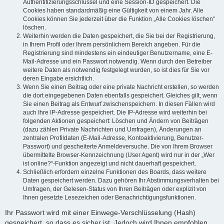
Authentifizierungsschlüssel und eine Session-ID gespeichert. Die
Cookies haben standardmäßig eine Gültigkeit von einem Jahr. Alle
Cookies können Sie jederzeit über die Funktion „Alle Cookies löschen“
löschen.
Weiterhin werden die Daten gespeichert, die Sie bei der Registrierung,
in Ihrem Profil oder Ihrem persönlichem Bereich angeben. Für die
Registrierung sind mindestens ein eindeutiger Benutzername, eine E-
Mail-Adresse und ein Passwort notwendig. Wenn durch den Betreiber
weitere Daten als notwendig festgelegt wurden, so ist dies für Sie vor
deren Eingabe ersichtlich.
Wenn Sie einen Beitrag oder eine private Nachricht erstellen, so werden
die dort eingegebenen Daten ebenfalls gespeichert. Gleiches gilt, wenn
Sie einen Beitrag als Entwurf zwischenspeichern. In diesen Fällen wird
auch Ihre IP-Adresse gespeichert. Die IP-Adresse wird weiterhin bei
folgenden Aktionen gespeichert: Löschen und Ändern von Beiträgen
(dazu zählen Private Nachrichten und Umfragen), Änderungen an
zentralen Profildaten (E-Mail-Adresse, Kontoaktivierung, Benutzer-
Passwort) und gescheiterte Anmeldeversuche. Die von Ihrem Browser
übermittelte Browser-Kennzeichnung (User Agent) wird nur in der „Wer
ist online?“-Funktion angezeigt und nicht dauerhaft gespeichert.
Schließlich erfordern einzelne Funktionen des Boards, dass weitere
Daten gespeichert werden. Dazu gehören Ihr Abstimmungsverhalten bei
Umfragen, der Gelesen-Status von Ihren Beiträgen oder explizit von
Ihnen gesetzte Lesezeichen oder Benachrichtigungsfunktionen.
Ihr Passwort wird mit einer Einwege-Verschlüsselung (Hash)
gespeichert, so dass es sicher ist. Jedoch wird Ihnen empfohlen,