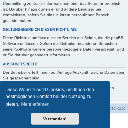
Übermittlung zentraler Informationen über das Board erforderlich
ist. Darüber hinaus dürfen er und andere Benutzer Sie
kontaktieren, sofern Sie dies in Ihrem persönlichen Bereich
gestattet haben.
GELTUNGSBEREICH DIESER RICHTLINIE
Diese Richtlinie umfasst nur den Bereich der Seiten, die die phpBB-
Software umfassen. Sofern der Betreiber in anderen Bereichen
seiner Software weitere personenbezogene Daten verarbeitet, wird
er Sie darüber gesondert informieren.
AUSKUNFTSRECHT
Der Betreiber erteilt Ihnen auf Anfrage Auskunft, welche Daten über
Sie gespeichert sind.
Sie können jederzeit die Löschung bzw. Sperrung Ihrer Daten
Diese Website nutzt Cookies, um Ihnen den
verlangen. Kontaktieren Sie hierzu bitte den Betreiber.
bestmöglichen Komfort bei der Nutzung zu
bieten.
Mehr erfahren
Foren-Übersicht
Alle Cookies löschen
Alle Zeiten sind
UTC+02:00
Verstanden!
Powered by
phpBB
® Forum Software © phpBB Limited
Deutsche Übersetzung durch
phpBB.de