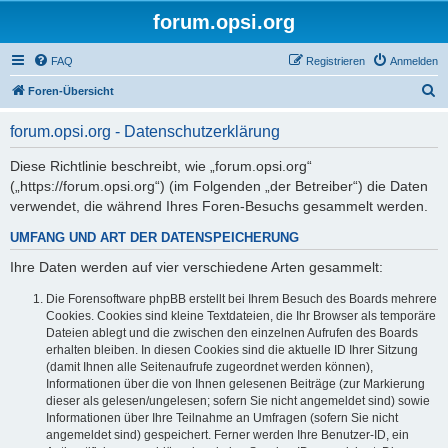
forum.opsi.org
FAQ
Registrieren
Anmelden
S
Foren-Übersicht
u
forum.opsi.org - Datenschutzerklärung
c
h
Diese Richtlinie beschreibt, wie „forum.opsi.org“
(„https://forum.opsi.org“) (im Folgenden „der Betreiber“) die Daten
e
verwendet, die während Ihres Foren-Besuchs gesammelt werden.
UMFANG UND ART DER DATENSPEICHERUNG
Ihre Daten werden auf vier verschiedene Arten gesammelt:
Die Forensoftware phpBB erstellt bei Ihrem Besuch des Boards mehrere
Cookies. Cookies sind kleine Textdateien, die Ihr Browser als temporäre
Dateien ablegt und die zwischen den einzelnen Aufrufen des Boards
erhalten bleiben. In diesen Cookies sind die aktuelle ID Ihrer Sitzung
(damit Ihnen alle Seitenaufrufe zugeordnet werden können),
Informationen über die von Ihnen gelesenen Beiträge (zur Markierung
dieser als gelesen/ungelesen; sofern Sie nicht angemeldet sind) sowie
Informationen über Ihre Teilnahme an Umfragen (sofern Sie nicht
angemeldet sind) gespeichert. Ferner werden Ihre Benutzer-ID, ein