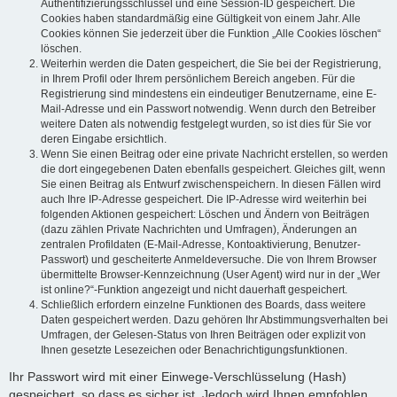
Authentifizierungsschlüssel und eine Session-ID gespeichert. Die
Cookies haben standardmäßig eine Gültigkeit von einem Jahr. Alle
Cookies können Sie jederzeit über die Funktion „Alle Cookies löschen“
löschen.
Weiterhin werden die Daten gespeichert, die Sie bei der Registrierung,
in Ihrem Profil oder Ihrem persönlichem Bereich angeben. Für die
Registrierung sind mindestens ein eindeutiger Benutzername, eine E-
Mail-Adresse und ein Passwort notwendig. Wenn durch den Betreiber
weitere Daten als notwendig festgelegt wurden, so ist dies für Sie vor
deren Eingabe ersichtlich.
Wenn Sie einen Beitrag oder eine private Nachricht erstellen, so werden
die dort eingegebenen Daten ebenfalls gespeichert. Gleiches gilt, wenn
Sie einen Beitrag als Entwurf zwischenspeichern. In diesen Fällen wird
auch Ihre IP-Adresse gespeichert. Die IP-Adresse wird weiterhin bei
folgenden Aktionen gespeichert: Löschen und Ändern von Beiträgen
(dazu zählen Private Nachrichten und Umfragen), Änderungen an
zentralen Profildaten (E-Mail-Adresse, Kontoaktivierung, Benutzer-
Passwort) und gescheiterte Anmeldeversuche. Die von Ihrem Browser
übermittelte Browser-Kennzeichnung (User Agent) wird nur in der „Wer
ist online?“-Funktion angezeigt und nicht dauerhaft gespeichert.
Schließlich erfordern einzelne Funktionen des Boards, dass weitere
Daten gespeichert werden. Dazu gehören Ihr Abstimmungsverhalten bei
Umfragen, der Gelesen-Status von Ihren Beiträgen oder explizit von
Ihnen gesetzte Lesezeichen oder Benachrichtigungsfunktionen.
Ihr Passwort wird mit einer Einwege-Verschlüsselung (Hash)
gespeichert, so dass es sicher ist. Jedoch wird Ihnen empfohlen,