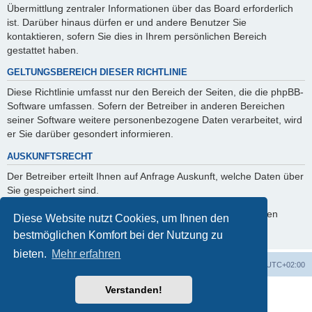
Übermittlung zentraler Informationen über das Board erforderlich
ist. Darüber hinaus dürfen er und andere Benutzer Sie
kontaktieren, sofern Sie dies in Ihrem persönlichen Bereich
gestattet haben.
GELTUNGSBEREICH DIESER RICHTLINIE
Diese Richtlinie umfasst nur den Bereich der Seiten, die die phpBB-
Software umfassen. Sofern der Betreiber in anderen Bereichen
seiner Software weitere personenbezogene Daten verarbeitet, wird
er Sie darüber gesondert informieren.
AUSKUNFTSRECHT
Der Betreiber erteilt Ihnen auf Anfrage Auskunft, welche Daten über
Sie gespeichert sind.
Sie können jederzeit die Löschung bzw. Sperrung Ihrer Daten
Diese Website nutzt Cookies, um Ihnen den
verlangen. Kontaktieren Sie hierzu bitte den Betreiber.
bestmöglichen Komfort bei der Nutzung zu
bieten.
Mehr erfahren
Foren-Übersicht
Alle Cookies löschen
Alle Zeiten sind
UTC+02:00
Verstanden!
Powered by
phpBB
® Forum Software © phpBB Limited
Deutsche Übersetzung durch
phpBB.de