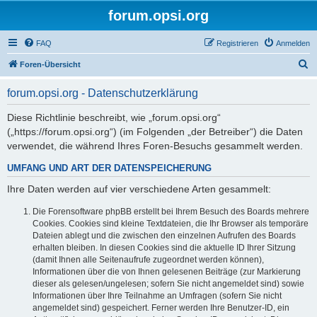
forum.opsi.org
FAQ
Registrieren
Anmelden
S
Foren-Übersicht
u
forum.opsi.org - Datenschutzerklärung
c
h
Diese Richtlinie beschreibt, wie „forum.opsi.org“
(„https://forum.opsi.org“) (im Folgenden „der Betreiber“) die Daten
e
verwendet, die während Ihres Foren-Besuchs gesammelt werden.
UMFANG UND ART DER DATENSPEICHERUNG
Ihre Daten werden auf vier verschiedene Arten gesammelt:
Die Forensoftware phpBB erstellt bei Ihrem Besuch des Boards mehrere
Cookies. Cookies sind kleine Textdateien, die Ihr Browser als temporäre
Dateien ablegt und die zwischen den einzelnen Aufrufen des Boards
erhalten bleiben. In diesen Cookies sind die aktuelle ID Ihrer Sitzung
(damit Ihnen alle Seitenaufrufe zugeordnet werden können),
Informationen über die von Ihnen gelesenen Beiträge (zur Markierung
dieser als gelesen/ungelesen; sofern Sie nicht angemeldet sind) sowie
Informationen über Ihre Teilnahme an Umfragen (sofern Sie nicht
angemeldet sind) gespeichert. Ferner werden Ihre Benutzer-ID, ein