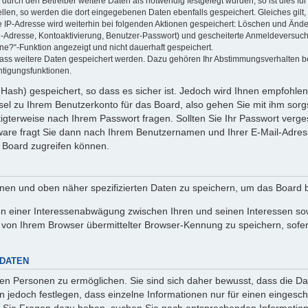
rch den Betreiber weitere Daten als notwendig festgelegt wurden, so ist dies für 
ellen, so werden die dort eingegebenen Daten ebenfalls gespeichert. Gleiches gilt
ie IP-Adresse wird weiterhin bei folgenden Aktionen gespeichert: Löschen und Änd
l-Adresse, Kontoaktivierung, Benutzer-Passwort) und gescheiterte Anmeldeversuch
ine?“-Funktion angezeigt und nicht dauerhaft gespeichert.
 dass weitere Daten gespeichert werden. Dazu gehören Ihr Abstimmungsverhalten b
htigungsfunktionen.
Hash) gespeichert, so dass es sicher ist. Jedoch wird Ihnen empfohlen,
el zu Ihrem Benutzerkonto für das Board, also gehen Sie mit ihm sorg
htigterweise nach Ihrem Passwort fragen. Sollten Sie Ihr Passwort verg
are fragt Sie dann nach Ihrem Benutzernamen und Ihrer E-Mail-Adres
 Board zugreifen können.
enen und oben näher spezifizierten Daten zu speichern, um das Board 
en einer Interessenabwägung zwischen Ihren und seinen Interessen sowi
von Ihrem Browser übermittelter Browser-Kennung zu speichern, sofer
 DATEN
n Personen zu ermöglichen. Sie sind sich daher bewusst, dass die Date
n jedoch festlegen, dass einzelne Informationen nur für einen eingeschr