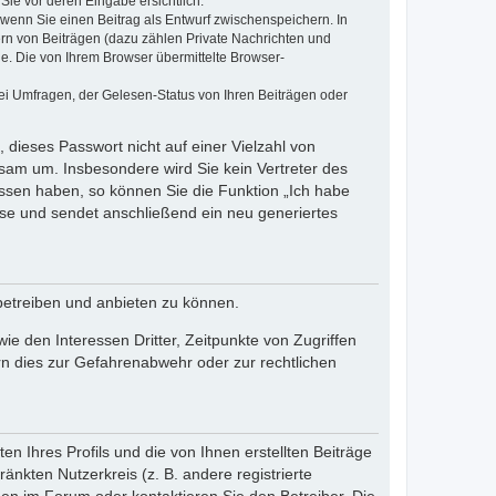
Sie vor deren Eingabe ersichtlich.
, wenn Sie einen Beitrag als Entwurf zwischenspeichern. In
ern von Beiträgen (dazu zählen Private Nachrichten und
e. Die von Ihrem Browser übermittelte Browser-
ei Umfragen, der Gelesen-Status von Ihren Beiträgen oder
 dieses Passwort nicht auf einer Vielzahl von
sam um. Insbesondere wird Sie kein Vertreter des
essen haben, so können Sie die Funktion „Ich habe
se und sendet anschließend ein neu generiertes
betreiben und anbieten zu können.
e den Interessen Dritter, Zeitpunkte von Zugriffen
n dies zur Gefahrenabwehr oder zur rechtlichen
n Ihres Profils und die von Ihnen erstellten Beiträge
änkten Nutzerkreis (z. B. andere registrierte