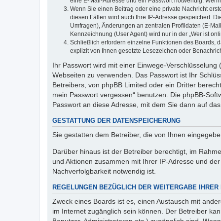
eine E-Mail-Adresse und ein Passwort notwendig. Wenn du
Wenn Sie einen Beitrag oder eine private Nachricht erst
diesen Fällen wird auch Ihre IP-Adresse gespeichert. D
Umfragen), Änderungen an zentralen Profildaten (E-Mai
Kennzeichnung (User Agent) wird nur in der „Wer ist onl
Schließlich erfordern einzelne Funktionen des Boards,
explizit von Ihnen gesetzte Lesezeichen oder Benachric
Ihr Passwort wird mit einer Einwege-Verschlüsselung (
Webseiten zu verwenden. Das Passwort ist Ihr Schlüss
Betreibers, von phpBB Limited oder ein Dritter berec
mein Passwort vergessen“ benutzen. Die phpBB-Softw
Passwort an diese Adresse, mit dem Sie dann auf das
GESTATTUNG DER DATENSPEICHERUNG
Sie gestatten dem Betreiber, die von Ihnen eingegeb
Darüber hinaus ist der Betreiber berechtigt, im Rahm
und Aktionen zusammen mit Ihrer IP-Adresse und der 
Nachverfolgbarkeit notwendig ist.
REGELUNGEN BEZÜGLICH DER WEITERGABE IHRER
Zweck eines Boards ist es, einen Austausch mit andere
im Internet zugänglich sein können. Der Betreiber kan