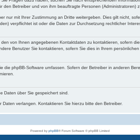
nn Sie Fragen dazu haben, suchen Sie nach entsprechenden Information
für den Betreiber und von ihm beauftragte Personen (Administratoren) z
r nur mit Ihrer Zustimmung an Dritte weitergeben. Dies gilt nicht, so
n) verpflichtet ist oder die Daten zur Durchsetzung rechtlicher Interes
r den von Ihnen angegebenen Kontaktdaten zu kontaktieren, sofern die
andere Benutzer Sie kontaktieren, sofern Sie dies in Ihrem persönlichen
, die die phpBB-Software umfassen. Sofern der Betreiber in anderen Be
rmieren.
he Daten über Sie gespeichert sind.
 Daten verlangen. Kontaktieren Sie hierzu bitte den Betreiber.
Powered by
phpBB
® Forum Software © phpBB Limited
Deutsche Übersetzung durch
phpBB.de