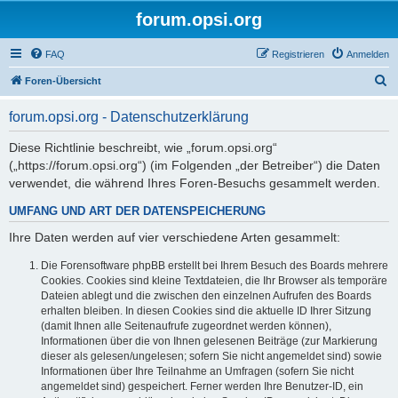
forum.opsi.org
FAQ
Registrieren
Anmelden
S
Foren-Übersicht
u
forum.opsi.org - Datenschutzerklärung
c
h
Diese Richtlinie beschreibt, wie „forum.opsi.org“
(„https://forum.opsi.org“) (im Folgenden „der Betreiber“) die Daten
e
verwendet, die während Ihres Foren-Besuchs gesammelt werden.
UMFANG UND ART DER DATENSPEICHERUNG
Ihre Daten werden auf vier verschiedene Arten gesammelt:
Die Forensoftware phpBB erstellt bei Ihrem Besuch des Boards mehrere
Cookies. Cookies sind kleine Textdateien, die Ihr Browser als temporäre
Dateien ablegt und die zwischen den einzelnen Aufrufen des Boards
erhalten bleiben. In diesen Cookies sind die aktuelle ID Ihrer Sitzung
(damit Ihnen alle Seitenaufrufe zugeordnet werden können),
Informationen über die von Ihnen gelesenen Beiträge (zur Markierung
dieser als gelesen/ungelesen; sofern Sie nicht angemeldet sind) sowie
Informationen über Ihre Teilnahme an Umfragen (sofern Sie nicht
angemeldet sind) gespeichert. Ferner werden Ihre Benutzer-ID, ein