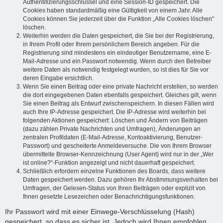
Authentifizierungsschlüssel und eine Session-ID gespeichert. Die
Cookies haben standardmäßig eine Gültigkeit von einem Jahr. Alle
Cookies können Sie jederzeit über die Funktion „Alle Cookies löschen“
löschen.
Weiterhin werden die Daten gespeichert, die Sie bei der Registrierung,
in Ihrem Profil oder Ihrem persönlichem Bereich angeben. Für die
Registrierung sind mindestens ein eindeutiger Benutzername, eine E-
Mail-Adresse und ein Passwort notwendig. Wenn durch den Betreiber
weitere Daten als notwendig festgelegt wurden, so ist dies für Sie vor
deren Eingabe ersichtlich.
Wenn Sie einen Beitrag oder eine private Nachricht erstellen, so werden
die dort eingegebenen Daten ebenfalls gespeichert. Gleiches gilt, wenn
Sie einen Beitrag als Entwurf zwischenspeichern. In diesen Fällen wird
auch Ihre IP-Adresse gespeichert. Die IP-Adresse wird weiterhin bei
folgenden Aktionen gespeichert: Löschen und Ändern von Beiträgen
(dazu zählen Private Nachrichten und Umfragen), Änderungen an
zentralen Profildaten (E-Mail-Adresse, Kontoaktivierung, Benutzer-
Passwort) und gescheiterte Anmeldeversuche. Die von Ihrem Browser
übermittelte Browser-Kennzeichnung (User Agent) wird nur in der „Wer
ist online?“-Funktion angezeigt und nicht dauerhaft gespeichert.
Schließlich erfordern einzelne Funktionen des Boards, dass weitere
Daten gespeichert werden. Dazu gehören Ihr Abstimmungsverhalten bei
Umfragen, der Gelesen-Status von Ihren Beiträgen oder explizit von
Ihnen gesetzte Lesezeichen oder Benachrichtigungsfunktionen.
Ihr Passwort wird mit einer Einwege-Verschlüsselung (Hash)
gespeichert, so dass es sicher ist. Jedoch wird Ihnen empfohlen,