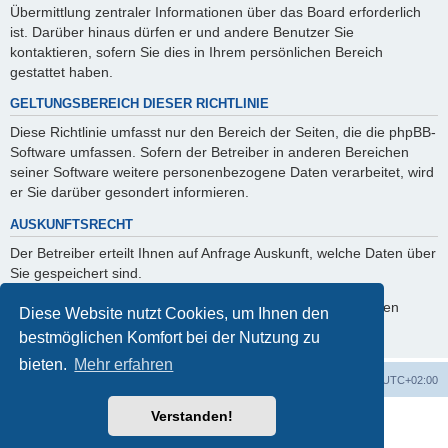
Übermittlung zentraler Informationen über das Board erforderlich
ist. Darüber hinaus dürfen er und andere Benutzer Sie
kontaktieren, sofern Sie dies in Ihrem persönlichen Bereich
gestattet haben.
GELTUNGSBEREICH DIESER RICHTLINIE
Diese Richtlinie umfasst nur den Bereich der Seiten, die die phpBB-
Software umfassen. Sofern der Betreiber in anderen Bereichen
seiner Software weitere personenbezogene Daten verarbeitet, wird
er Sie darüber gesondert informieren.
AUSKUNFTSRECHT
Der Betreiber erteilt Ihnen auf Anfrage Auskunft, welche Daten über
Sie gespeichert sind.
Sie können jederzeit die Löschung bzw. Sperrung Ihrer Daten
Diese Website nutzt Cookies, um Ihnen den
verlangen. Kontaktieren Sie hierzu bitte den Betreiber.
bestmöglichen Komfort bei der Nutzung zu
bieten.
Mehr erfahren
Foren-Übersicht
Alle Cookies löschen
Alle Zeiten sind
UTC+02:00
Verstanden!
Powered by
phpBB
® Forum Software © phpBB Limited
Deutsche Übersetzung durch
phpBB.de