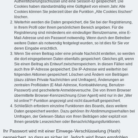
Authentifizierungsschlüssel und eine Session-ID gespeichert. Die
Cookies haben standardmäßig eine Gültigkeit von einem Jahr. Alle
Cookies können Sie jederzeit über die Funktion „Alle Cookies löschen“
löschen.
Weiterhin werden die Daten gespeichert, die Sie bei der Registrierung,
in Ihrem Profil oder Ihrem persönlichem Bereich angeben. Für die
Registrierung sind mindestens ein eindeutiger Benutzername, eine E-
Mail-Adresse und ein Passwort notwendig. Wenn durch den Betreiber
weitere Daten als notwendig festgelegt wurden, so ist dies für Sie vor
deren Eingabe ersichtlich.
Wenn Sie einen Beitrag oder eine private Nachricht erstellen, so werden
die dort eingegebenen Daten ebenfalls gespeichert. Gleiches gilt, wenn
Sie einen Beitrag als Entwurf zwischenspeichern. In diesen Fällen wird
auch Ihre IP-Adresse gespeichert. Die IP-Adresse wird weiterhin bei
folgenden Aktionen gespeichert: Löschen und Ändern von Beiträgen
(dazu zählen Private Nachrichten und Umfragen), Änderungen an
zentralen Profildaten (E-Mail-Adresse, Kontoaktivierung, Benutzer-
Passwort) und gescheiterte Anmeldeversuche. Die von Ihrem Browser
übermittelte Browser-Kennzeichnung (User Agent) wird nur in der „Wer
ist online?“-Funktion angezeigt und nicht dauerhaft gespeichert.
Schließlich erfordern einzelne Funktionen des Boards, dass weitere
Daten gespeichert werden. Dazu gehören Ihr Abstimmungsverhalten bei
Umfragen, der Gelesen-Status von Ihren Beiträgen oder explizit von
Ihnen gesetzte Lesezeichen oder Benachrichtigungsfunktionen.
Ihr Passwort wird mit einer Einwege-Verschlüsselung (Hash)
gespeichert, so dass es sicher ist. Jedoch wird Ihnen empfohlen,