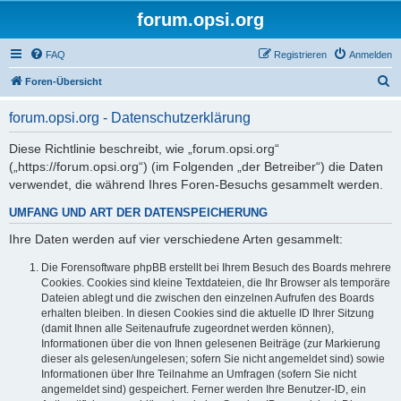
forum.opsi.org
FAQ
Registrieren
Anmelden
S
Foren-Übersicht
u
forum.opsi.org - Datenschutzerklärung
c
h
Diese Richtlinie beschreibt, wie „forum.opsi.org“
(„https://forum.opsi.org“) (im Folgenden „der Betreiber“) die Daten
e
verwendet, die während Ihres Foren-Besuchs gesammelt werden.
UMFANG UND ART DER DATENSPEICHERUNG
Ihre Daten werden auf vier verschiedene Arten gesammelt:
Die Forensoftware phpBB erstellt bei Ihrem Besuch des Boards mehrere
Cookies. Cookies sind kleine Textdateien, die Ihr Browser als temporäre
Dateien ablegt und die zwischen den einzelnen Aufrufen des Boards
erhalten bleiben. In diesen Cookies sind die aktuelle ID Ihrer Sitzung
(damit Ihnen alle Seitenaufrufe zugeordnet werden können),
Informationen über die von Ihnen gelesenen Beiträge (zur Markierung
dieser als gelesen/ungelesen; sofern Sie nicht angemeldet sind) sowie
Informationen über Ihre Teilnahme an Umfragen (sofern Sie nicht
angemeldet sind) gespeichert. Ferner werden Ihre Benutzer-ID, ein