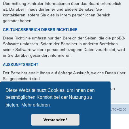
Übermittlung zentraler Informationen über das Board erforderlich
ist. Darüber hinaus dürfen er und andere Benutzer Sie
kontaktieren, sofern Sie dies in Ihrem persönlichen Bereich
gestattet haben.
GELTUNGSBEREICH DIESER RICHTLINIE
Diese Richtlinie umfasst nur den Bereich der Seiten, die die phpBB-
Software umfassen. Sofern der Betreiber in anderen Bereichen
seiner Software weitere personenbezogene Daten verarbeitet, wird
er Sie darüber gesondert informieren.
AUSKUNFTSRECHT
Der Betreiber erteilt Ihnen auf Anfrage Auskunft, welche Daten über
Sie gespeichert sind.
Sie können jederzeit die Löschung bzw. Sperrung Ihrer Daten
Diese Website nutzt Cookies, um Ihnen den
verlangen. Kontaktieren Sie hierzu bitte den Betreiber.
bestmöglichen Komfort bei der Nutzung zu
bieten.
Mehr erfahren
Foren-Übersicht
Alle Cookies löschen
Alle Zeiten sind
UTC+02:00
Verstanden!
Powered by
phpBB
® Forum Software © phpBB Limited
Deutsche Übersetzung durch
phpBB.de