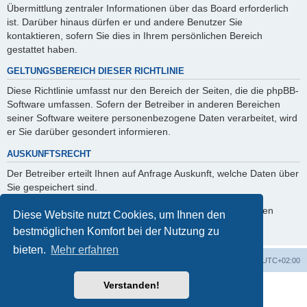
Übermittlung zentraler Informationen über das Board erforderlich
ist. Darüber hinaus dürfen er und andere Benutzer Sie
kontaktieren, sofern Sie dies in Ihrem persönlichen Bereich
gestattet haben.
GELTUNGSBEREICH DIESER RICHTLINIE
Diese Richtlinie umfasst nur den Bereich der Seiten, die die phpBB-
Software umfassen. Sofern der Betreiber in anderen Bereichen
seiner Software weitere personenbezogene Daten verarbeitet, wird
er Sie darüber gesondert informieren.
AUSKUNFTSRECHT
Der Betreiber erteilt Ihnen auf Anfrage Auskunft, welche Daten über
Sie gespeichert sind.
Sie können jederzeit die Löschung bzw. Sperrung Ihrer Daten
Diese Website nutzt Cookies, um Ihnen den
verlangen. Kontaktieren Sie hierzu bitte den Betreiber.
bestmöglichen Komfort bei der Nutzung zu
bieten.
Mehr erfahren
Foren-Übersicht
Alle Cookies löschen
Alle Zeiten sind
UTC+02:00
Verstanden!
Powered by
phpBB
® Forum Software © phpBB Limited
Deutsche Übersetzung durch
phpBB.de