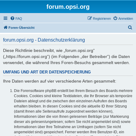
forum.opsi.org
FAQ
Registrieren
Anmelden
S
Foren-Übersicht
u
forum.opsi.org - Datenschutzerklärung
c
h
Diese Richtlinie beschreibt, wie „forum.opsi.org“
(„https://forum.opsi.org“) (im Folgenden „der Betreiber“) die Daten
e
verwendet, die während Ihres Foren-Besuchs gesammelt werden.
UMFANG UND ART DER DATENSPEICHERUNG
Ihre Daten werden auf vier verschiedene Arten gesammelt:
Die Forensoftware phpBB erstellt bei Ihrem Besuch des Boards mehrere
Cookies. Cookies sind kleine Textdateien, die Ihr Browser als temporäre
Dateien ablegt und die zwischen den einzelnen Aufrufen des Boards
erhalten bleiben. In diesen Cookies sind die aktuelle ID Ihrer Sitzung
(damit Ihnen alle Seitenaufrufe zugeordnet werden können),
Informationen über die von Ihnen gelesenen Beiträge (zur Markierung
dieser als gelesen/ungelesen; sofern Sie nicht angemeldet sind) sowie
Informationen über Ihre Teilnahme an Umfragen (sofern Sie nicht
angemeldet sind) gespeichert. Ferner werden Ihre Benutzer-ID, ein