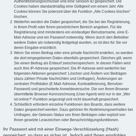
Authentifizierungsschlüssel und eine Session-ID gespeichert. Die
Cookies haben standardmäßig eine Gültigkeit von einem Jahr. Alle
Cookies können Sie jederzeit über die Funktion „Alle Cookies löschen“
löschen.
Weiterhin werden die Daten gespeichert, die Sie bei der Registrierung,
in Ihrem Profil oder Ihrem persönlichem Bereich angeben. Für die
Registrierung sind mindestens ein eindeutiger Benutzername, eine E-
Mail-Adresse und ein Passwort notwendig. Wenn durch den Betreiber
weitere Daten als notwendig festgelegt wurden, so ist dies für Sie vor
deren Eingabe ersichtlich.
Wenn Sie einen Beitrag oder eine private Nachricht erstellen, so werden
die dort eingegebenen Daten ebenfalls gespeichert. Gleiches gilt, wenn
Sie einen Beitrag als Entwurf zwischenspeichern. In diesen Fällen wird
auch Ihre IP-Adresse gespeichert. Die IP-Adresse wird weiterhin bei
folgenden Aktionen gespeichert: Löschen und Ändern von Beiträgen
(dazu zählen Private Nachrichten und Umfragen), Änderungen an
zentralen Profildaten (E-Mail-Adresse, Kontoaktivierung, Benutzer-
Passwort) und gescheiterte Anmeldeversuche. Die von Ihrem Browser
übermittelte Browser-Kennzeichnung (User Agent) wird nur in der „Wer
ist online?“-Funktion angezeigt und nicht dauerhaft gespeichert.
Schließlich erfordern einzelne Funktionen des Boards, dass weitere
Daten gespeichert werden. Dazu gehören Ihr Abstimmungsverhalten bei
Umfragen, der Gelesen-Status von Ihren Beiträgen oder explizit von
Ihnen gesetzte Lesezeichen oder Benachrichtigungsfunktionen.
Ihr Passwort wird mit einer Einwege-Verschlüsselung (Hash)
gespeichert, so dass es sicher ist. Jedoch wird Ihnen empfohlen,