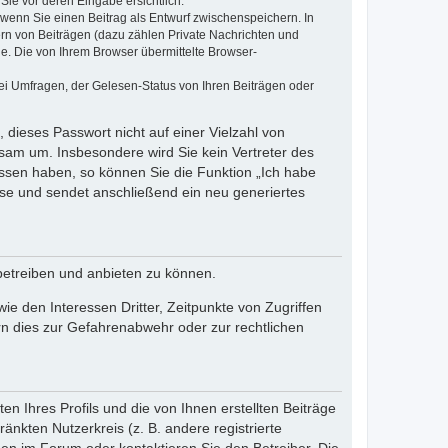
Sie vor deren Eingabe ersichtlich.
, wenn Sie einen Beitrag als Entwurf zwischenspeichern. In
ern von Beiträgen (dazu zählen Private Nachrichten und
e. Die von Ihrem Browser übermittelte Browser-
ei Umfragen, der Gelesen-Status von Ihren Beiträgen oder
 dieses Passwort nicht auf einer Vielzahl von
sam um. Insbesondere wird Sie kein Vertreter des
essen haben, so können Sie die Funktion „Ich habe
se und sendet anschließend ein neu generiertes
betreiben und anbieten zu können.
e den Interessen Dritter, Zeitpunkte von Zugriffen
n dies zur Gefahrenabwehr oder zur rechtlichen
n Ihres Profils und die von Ihnen erstellten Beiträge
änkten Nutzerkreis (z. B. andere registrierte