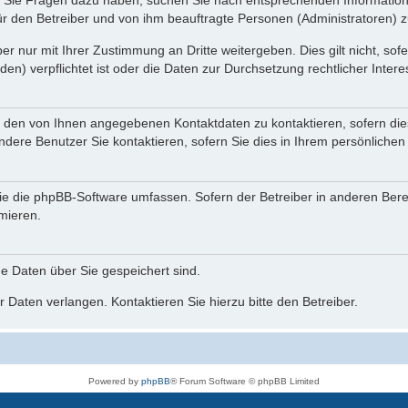
nn Sie Fragen dazu haben, suchen Sie nach entsprechenden Information
für den Betreiber und von ihm beauftragte Personen (Administratoren) z
r nur mit Ihrer Zustimmung an Dritte weitergeben. Dies gilt nicht, so
n) verpflichtet ist oder die Daten zur Durchsetzung rechtlicher Interes
r den von Ihnen angegebenen Kontaktdaten zu kontaktieren, sofern die
andere Benutzer Sie kontaktieren, sofern Sie dies in Ihrem persönlichen
, die die phpBB-Software umfassen. Sofern der Betreiber in anderen Be
rmieren.
he Daten über Sie gespeichert sind.
 Daten verlangen. Kontaktieren Sie hierzu bitte den Betreiber.
Powered by
phpBB
® Forum Software © phpBB Limited
Deutsche Übersetzung durch
phpBB.de