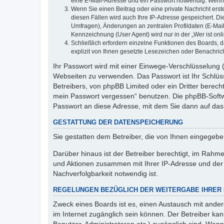
eine E-Mail-Adresse und ein Passwort notwendig. Wenn du
Wenn Sie einen Beitrag oder eine private Nachricht erst
diesen Fällen wird auch Ihre IP-Adresse gespeichert. D
Umfragen), Änderungen an zentralen Profildaten (E-Mai
Kennzeichnung (User Agent) wird nur in der „Wer ist onl
Schließlich erfordern einzelne Funktionen des Boards,
explizit von Ihnen gesetzte Lesezeichen oder Benachric
Ihr Passwort wird mit einer Einwege-Verschlüsselung (
Webseiten zu verwenden. Das Passwort ist Ihr Schlüss
Betreibers, von phpBB Limited oder ein Dritter berec
mein Passwort vergessen“ benutzen. Die phpBB-Softw
Passwort an diese Adresse, mit dem Sie dann auf das
GESTATTUNG DER DATENSPEICHERUNG
Sie gestatten dem Betreiber, die von Ihnen eingegeb
Darüber hinaus ist der Betreiber berechtigt, im Rahm
und Aktionen zusammen mit Ihrer IP-Adresse und der 
Nachverfolgbarkeit notwendig ist.
REGELUNGEN BEZÜGLICH DER WEITERGABE IHRER
Zweck eines Boards ist es, einen Austausch mit andere
im Internet zugänglich sein können. Der Betreiber kan