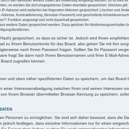
rch den Betreiber weitere Daten als notwendig festgelegt wurden, so ist dies für 
ellen, so werden die dort eingegebenen Daten ebenfalls gespeichert. Gleiches gilt
ie IP-Adresse wird weiterhin bei folgenden Aktionen gespeichert: Löschen und Änd
l-Adresse, Kontoaktivierung, Benutzer-Passwort) und gescheiterte Anmeldeversuch
ine?“-Funktion angezeigt und nicht dauerhaft gespeichert.
 dass weitere Daten gespeichert werden. Dazu gehören Ihr Abstimmungsverhalten b
htigungsfunktionen.
Hash) gespeichert, so dass es sicher ist. Jedoch wird Ihnen empfohlen,
el zu Ihrem Benutzerkonto für das Board, also gehen Sie mit ihm sorg
htigterweise nach Ihrem Passwort fragen. Sollten Sie Ihr Passwort verg
are fragt Sie dann nach Ihrem Benutzernamen und Ihrer E-Mail-Adres
 Board zugreifen können.
enen und oben näher spezifizierten Daten zu speichern, um das Board 
en einer Interessenabwägung zwischen Ihren und seinen Interessen sowi
von Ihrem Browser übermittelter Browser-Kennung zu speichern, sofer
 DATEN
n Personen zu ermöglichen. Sie sind sich daher bewusst, dass die Date
n jedoch festlegen, dass einzelne Informationen nur für einen eingeschr